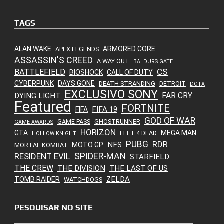
TAGS
ALAN WAKE
ARMORED CORE
APEX LEGENDS
ASSASSIN'S CREED
A WAY OUT
BALDURS GATE
CS
BATTLEFIELD
BIOSHOCK
CALL OF DUTY
CYBERPUNK
DAYS GONE
DEATH STRANDING
DETROIT
DOTA
EXCLUSIVO SONY
FAR CRY
DYING LIGHT
Featured
FORTNITE
FIFA 19
FIFA
GOD OF WAR
GAME PASS
GHOSTRUNNER
GAME AWARDS
HORIZON
GTA
MEGA MAN
LEFT 4 DEAD
HOLLOW KNIGHT
PUBG
RDR
NFS
MOTO GP
MORTAL KOMBAT
SPIDER-MAN
RESIDENT EVIL
STARFIELD
THE CREW
THE DIVISION
THE LAST OF US
ZELDA
TOMB RAIDER
WATCHDOGS
PESQUISAR NO SITE