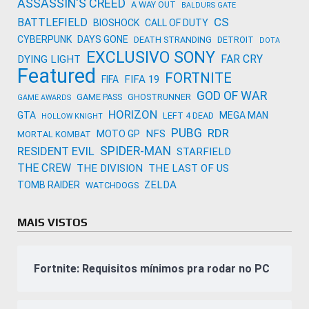
ASSASSIN'S CREED
A WAY OUT
BALDURS GATE
CS
BATTLEFIELD
BIOSHOCK
CALL OF DUTY
CYBERPUNK
DAYS GONE
DEATH STRANDING
DETROIT
DOTA
EXCLUSIVO SONY
FAR CRY
DYING LIGHT
Featured
FORTNITE
FIFA 19
FIFA
GOD OF WAR
GAME PASS
GHOSTRUNNER
GAME AWARDS
HORIZON
GTA
MEGA MAN
LEFT 4 DEAD
HOLLOW KNIGHT
PUBG
RDR
NFS
MOTO GP
MORTAL KOMBAT
SPIDER-MAN
RESIDENT EVIL
STARFIELD
THE CREW
THE DIVISION
THE LAST OF US
ZELDA
TOMB RAIDER
WATCHDOGS
MAIS VISTOS
Fortnite: Requisitos mínimos pra rodar no PC