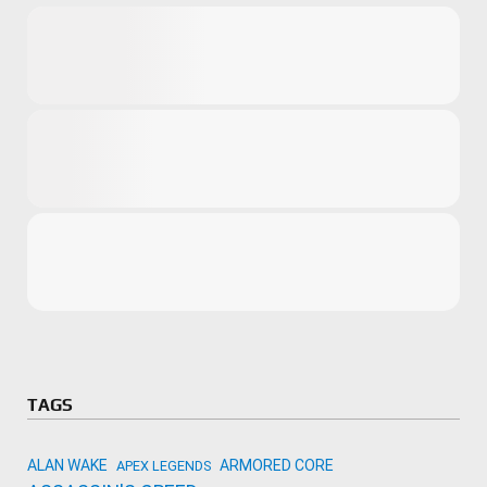
Microsoft
Amazon
Novidades
primeira ví
para compr
Activision
TAGS
ALAN WAKE
ARMORED CORE
APEX LEGENDS