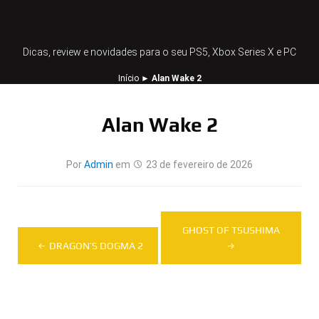
Dicas, review e novidades para o seu PS5, Xbox Series X e PC
Início
►
Alan Wake 2
Alan Wake 2
Por
Admin
em
23 de fevereiro de 2026
Navegação
GHOST OF TSUSHIMA
de
DRAGON’S DOGMA 2
Post