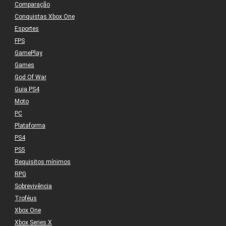
Comparação
Conquistas Xbox One
Esportes
FPS
GamePlay
Games
God Of War
Guia PS4
Moto
PC
Plataforma
PS4
PS5
Requisitos mínimos
RPG
Sobrevivência
Troféus
Xbox One
Xbox Series X