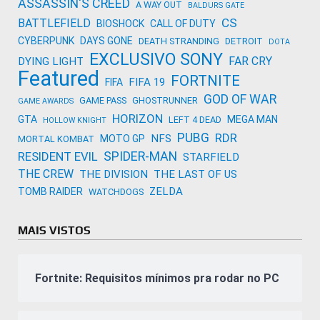
ASSASSIN'S CREED
A WAY OUT
BALDURS GATE
CS
BATTLEFIELD
BIOSHOCK
CALL OF DUTY
CYBERPUNK
DAYS GONE
DEATH STRANDING
DETROIT
DOTA
EXCLUSIVO SONY
FAR CRY
DYING LIGHT
Featured
FORTNITE
FIFA 19
FIFA
GOD OF WAR
GAME PASS
GHOSTRUNNER
GAME AWARDS
HORIZON
GTA
MEGA MAN
LEFT 4 DEAD
HOLLOW KNIGHT
PUBG
RDR
NFS
MOTO GP
MORTAL KOMBAT
SPIDER-MAN
RESIDENT EVIL
STARFIELD
THE CREW
THE DIVISION
THE LAST OF US
ZELDA
TOMB RAIDER
WATCHDOGS
MAIS VISTOS
Fortnite: Requisitos mínimos pra rodar no PC