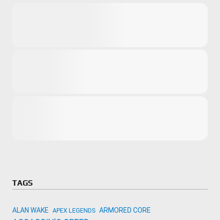
Microsoft
Amazon
Novidades
primeira ví
para compr
Activision
TAGS
ALAN WAKE
ARMORED CORE
APEX LEGENDS