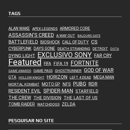
TAGS
ALAN WAKE
ARMORED CORE
APEX LEGENDS
ASSASSIN'S CREED
A WAY OUT
BALDURS GATE
CS
BATTLEFIELD
BIOSHOCK
CALL OF DUTY
CYBERPUNK
DAYS GONE
DEATH STRANDING
DETROIT
DOTA
EXCLUSIVO SONY
FAR CRY
DYING LIGHT
Featured
FORTNITE
FIFA 19
FIFA
GOD OF WAR
GAME PASS
GHOSTRUNNER
GAME AWARDS
HORIZON
GTA
MEGA MAN
LEFT 4 DEAD
HOLLOW KNIGHT
PUBG
RDR
NFS
MOTO GP
MORTAL KOMBAT
SPIDER-MAN
RESIDENT EVIL
STARFIELD
THE CREW
THE DIVISION
THE LAST OF US
ZELDA
TOMB RAIDER
WATCHDOGS
PESQUISAR NO SITE