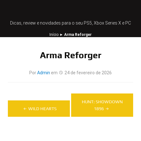
Dicas, review e novidades para o seu PS5, Xbox Series X e PC
Início
►
Arma Reforger
Arma Reforger
Por
Admin
em
24 de fevereiro de 2026
Navegação
HUNT: SHOWDOWN
de
WILD HEARTS
1896
Post