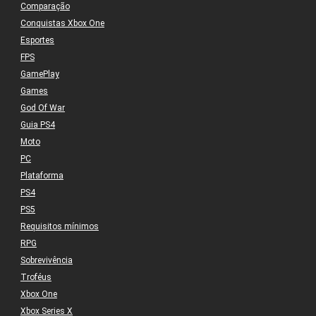
Comparação
Conquistas Xbox One
Esportes
FPS
GamePlay
Games
God Of War
Guia PS4
Moto
PC
Plataforma
PS4
PS5
Requisitos mínimos
RPG
Sobrevivência
Troféus
Xbox One
Xbox Series X