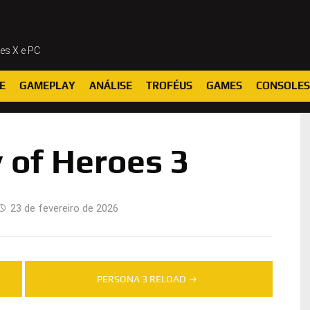
ies X e PC
E
GAMEPLAY
ANÁLISE
TROFÉUS
GAMES
CONSOLES
of Heroes 3
23 de fevereiro de 2026
PERSONA 3 RELOAD