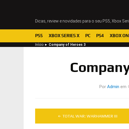
Dicas, review e novidades para o seu PS5, Xbox Ser
PS5
XBOX SERIES X
PC
PS4
XBOX ON
Início
►
Company of Heroes 3
Company 
Por
Admin
em
Navegação
TOTAL WAR: WARHAMMER III
de