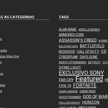
S AS CATEGORIAS
TAGS
ALAN WAKE
APEX LEGENDS
ARMORED CORE
ra
ASSASSIN'S CREED
A WAY
BATTLEFIELD
BALDURS GATE
ração
CS
BIOSHOCK
CALL OF DUTY
stas Xbox One
CYBERPUNK
DAYS GONE
es
DEATH STRANDING
DETROIT
DO
DYING LIGHT
EXCLUSIVO SONY
lay
Featured
FAR CRY
FI
FORTNITE
 War
FIFA 19
S4
GAME PASS
GAME AWARDS
GOD OF WAR
GHOSTRUNNER
HORIZON
HOLLOW KNIGHT
MEGA MAN
LEFT 4 DEAD