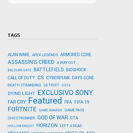
Microso
Amazon
Novidades
primeira
para co
Activisi
TAGS
ALAN WAKE
ARMORED CORE
APEX LEGENDS
ASSASSIN'S CREED
A WAY OUT
BATTLEFIELD
BIOSHOCK
BALDURS GATE
CS
CALL OF DUTY
CYBERPUNK
DAYS GONE
DEATH STRANDING
DETROIT
DOTA
EXCLUSIVO SONY
DYING LIGHT
Featured
FAR CRY
FIFA 19
FIFA
FORTNITE
GAME PASS
GAME AWARDS
GOD OF WAR
GTA
GHOSTRUNNER
HORIZON
LEFT 4 DEAD
HOLLOW KNIGHT