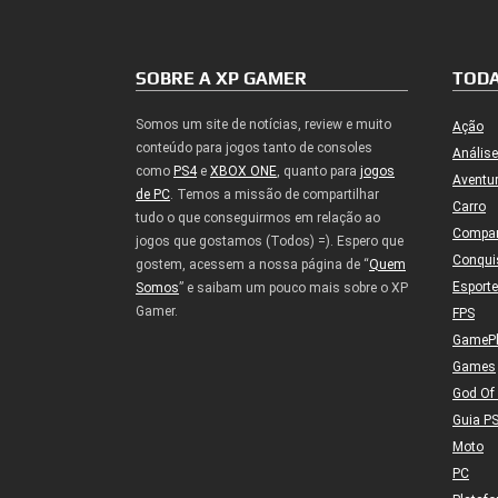
SOBRE A XP GAMER
TODA
Somos um site de notícias, review e muito
Ação
conteúdo para jogos tanto de consoles
Análise
como
PS4
e
XBOX ONE
, quanto para
jogos
Aventu
de PC
. Temos a missão de compartilhar
Carro
tudo o que conseguirmos em relação ao
Compa
jogos que gostamos (Todos) =). Espero que
Conqui
gostem, acessem a nossa página de “
Quem
Esport
Somos
” e saibam um pouco mais sobre o XP
Gamer.
FPS
GameP
Games
God Of
Guia P
Moto
PC