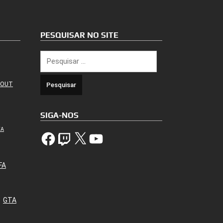
PESQUISAR NO SITE
Pesquisar
por:
 OUT
SIGA-NOS
TA
Facebook
Twitch
X
YouTube
FA
GTA