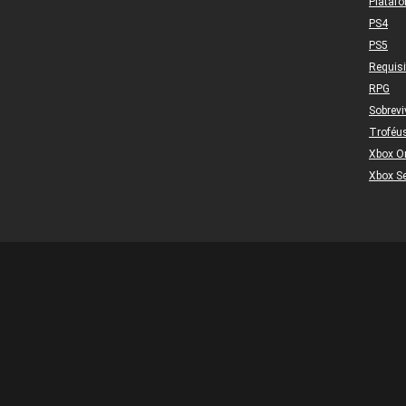
Plataf
PS4
PS5
Requis
RPG
Sobrevi
Troféu
Xbox O
Xbox Se