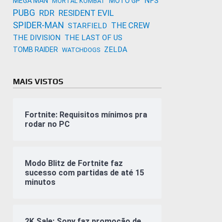
NFS
MEGA MAN
MOTO GP
MORTAL KOMBAT
PUBG
RDR
RESIDENT EVIL
SPIDER-MAN
THE CREW
STARFIELD
THE DIVISION
THE LAST OF US
ZELDA
TOMB RAIDER
WATCHDOGS
MAIS VISTOS
Fortnite: Requisitos mínimos pra
rodar no PC
Modo Blitz de Fortnite faz
sucesso com partidas de até 15
minutos
2K Sale: Sony faz promoção de