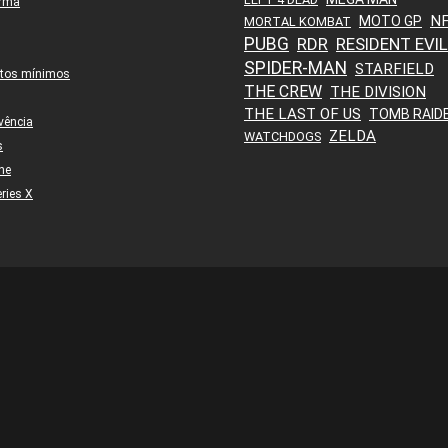
orma
N
MOTO GP
MORTAL KOMBAT
PUBG
RDR
RESIDENT EVIL
SPIDER-MAN
STARFIELD
itos mínimos
THE CREW
THE DIVISION
THE LAST OF US
TOMB RAID
vência
ZELDA
WATCHDOGS
s
ne
ries X