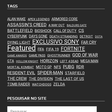
TAGS
ALAN WAKE
ARMORED CORE
APEX LEGENDS
ASSASSIN'S CREED
A WAY OUT
BALDURS GATE
CS
BATTLEFIELD
BIOSHOCK
CALL OF DUTY
CYBERPUNK
DAYS GONE
DEATH STRANDING
DETROIT
DOTA
EXCLUSIVO SONY
FAR CRY
DYING LIGHT
Featured
FORTNITE
FIFA 19
FIFA
GOD OF WAR
GAME PASS
GHOSTRUNNER
GAME AWARDS
HORIZON
GTA
MEGA MAN
LEFT 4 DEAD
HOLLOW KNIGHT
PUBG
RDR
NFS
MOTO GP
MORTAL KOMBAT
SPIDER-MAN
RESIDENT EVIL
STARFIELD
THE CREW
THE DIVISION
THE LAST OF US
ZELDA
TOMB RAIDER
WATCHDOGS
PESQUISAR NO SITE
Pesquisar