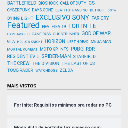
CS
BATTLEFIELD
BIOSHOCK
CALL OF DUTY
CYBERPUNK
DAYS GONE
DEATH STRANDING
DETROIT
DOTA
EXCLUSIVO SONY
FAR CRY
DYING LIGHT
Featured
FORTNITE
FIFA 19
FIFA
GOD OF WAR
GAME PASS
GHOSTRUNNER
GAME AWARDS
HORIZON
GTA
MEGA MAN
LEFT 4 DEAD
HOLLOW KNIGHT
PUBG
RDR
NFS
MOTO GP
MORTAL KOMBAT
SPIDER-MAN
RESIDENT EVIL
STARFIELD
THE CREW
THE DIVISION
THE LAST OF US
ZELDA
TOMB RAIDER
WATCHDOGS
MAIS VISTOS
Fortnite: Requisitos mínimos pra rodar no PC
Modo Blitz de Fortnite faz sucesso com