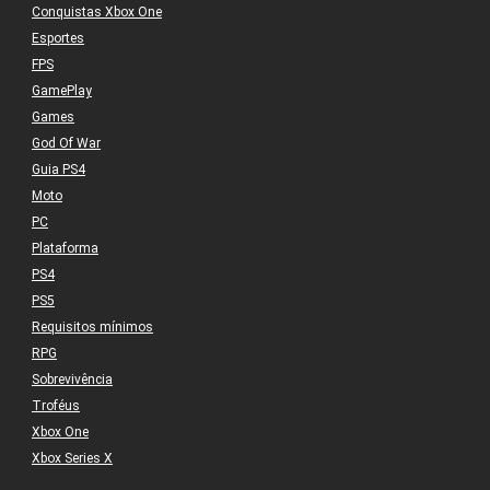
Conquistas Xbox One
Esportes
FPS
GamePlay
Games
God Of War
Guia PS4
Moto
PC
Plataforma
PS4
PS5
Requisitos mínimos
RPG
Sobrevivência
Troféus
Xbox One
Xbox Series X