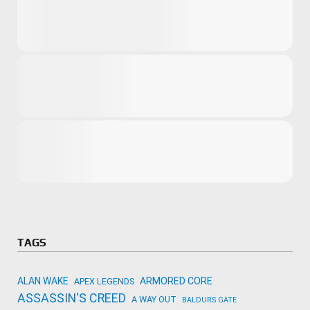
Microsoft
Amazon
Novidades
primeira ví
para compr
Activision
TAGS
ALAN WAKE
ARMORED CORE
APEX LEGENDS
ASSASSIN'S CREED
A WAY OUT
BALDURS GATE