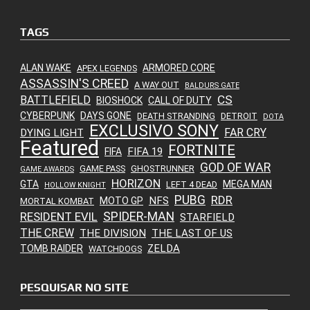
TAGS
ALAN WAKE
ARMORED CORE
APEX LEGENDS
ASSASSIN'S CREED
A WAY OUT
BALDURS GATE
CS
BATTLEFIELD
BIOSHOCK
CALL OF DUTY
CYBERPUNK
DAYS GONE
DEATH STRANDING
DETROIT
DOTA
EXCLUSIVO SONY
FAR CRY
DYING LIGHT
Featured
FORTNITE
FIFA 19
FIFA
GOD OF WAR
GAME PASS
GHOSTRUNNER
GAME AWARDS
HORIZON
GTA
MEGA MAN
LEFT 4 DEAD
HOLLOW KNIGHT
PUBG
RDR
NFS
MOTO GP
MORTAL KOMBAT
SPIDER-MAN
RESIDENT EVIL
STARFIELD
THE CREW
THE DIVISION
THE LAST OF US
ZELDA
TOMB RAIDER
WATCHDOGS
PESQUISAR NO SITE