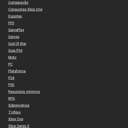
Comparação
Conquistas Xbox One
Esportes
FPS
GamePlay
Games
God Of War
Guia PS4
Moto
PC
Plataforma
PS4
PS5
Requisitos mínimos
RPG
Sobrevivência
Troféus
Xbox One
Xbox Series X