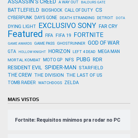
ASSASSIN'S CREED
A WAY OUT
BALDURS GATE
CS
BATTLEFIELD
BIOSHOCK
CALL OF DUTY
CYBERPUNK
DAYS GONE
DEATH STRANDING
DETROIT
DOTA
EXCLUSIVO SONY
FAR CRY
DYING LIGHT
Featured
FORTNITE
FIFA 19
FIFA
GOD OF WAR
GAME PASS
GHOSTRUNNER
GAME AWARDS
HORIZON
GTA
MEGA MAN
LEFT 4 DEAD
HOLLOW KNIGHT
PUBG
RDR
NFS
MOTO GP
MORTAL KOMBAT
SPIDER-MAN
RESIDENT EVIL
STARFIELD
THE CREW
THE DIVISION
THE LAST OF US
ZELDA
TOMB RAIDER
WATCHDOGS
MAIS VISTOS
Fortnite: Requisitos mínimos pra rodar no PC