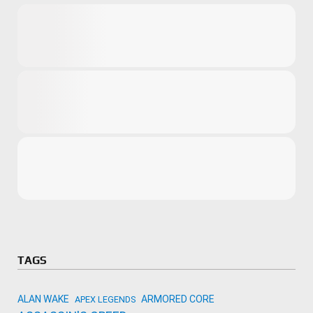
Microsoft
Amazon
Novidades
primeira ví
para compr
Activision
TAGS
ALAN WAKE
ARMORED CORE
APEX LEGENDS