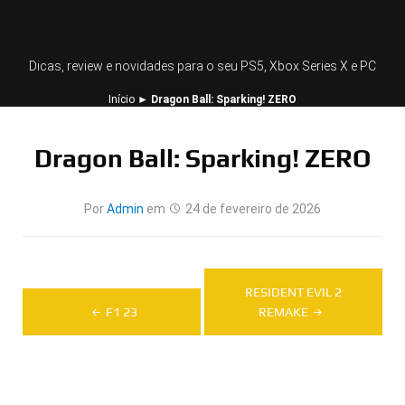
Dicas, review e novidades para o seu PS5, Xbox Series X e PC
Início
►
Dragon Ball: Sparking! ZERO
Dragon Ball: Sparking! ZERO
Por
Admin
em
24 de fevereiro de 2026
Navegação
RESIDENT EVIL 2
de
F1 23
REMAKE
Post