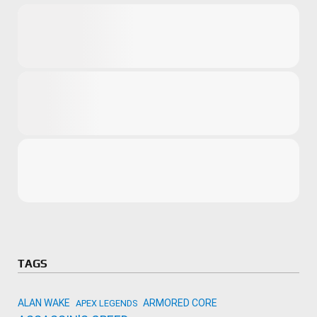
Microsoft
Amazon
Novidades
primeira ví
para compr
Activision
TAGS
ALAN WAKE
ARMORED CORE
APEX LEGENDS