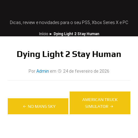
Dicas, review e novidades para o seu PS5, Xbox Series X e PC
Início
►
Dying Light 2 Stay Human
Dying Light 2 Stay Human
Por
Admin
em
24 de fevereiro de 2026
Navegação
AMERICAN TRUCK
de
NO MANS SKY
SIMULATOR
Post