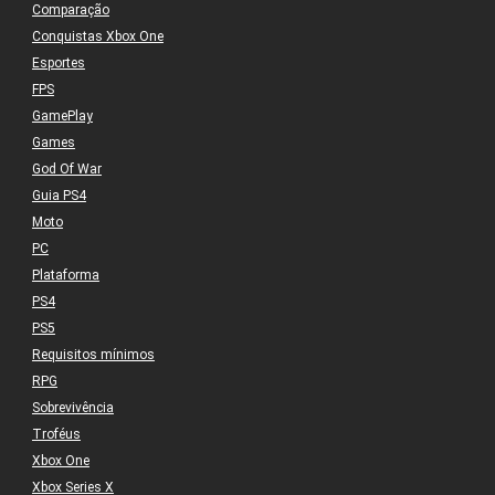
Comparação
Conquistas Xbox One
Esportes
FPS
GamePlay
Games
God Of War
Guia PS4
Moto
PC
Plataforma
PS4
PS5
Requisitos mínimos
RPG
Sobrevivência
Troféus
Xbox One
Xbox Series X