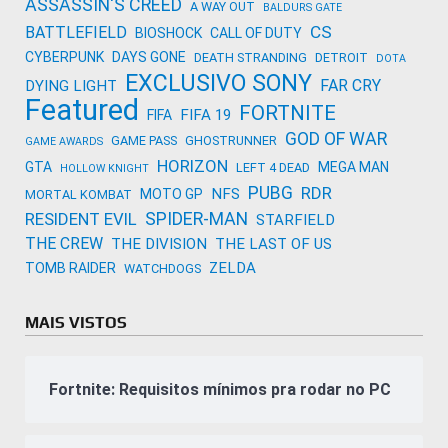
ASSASSIN'S CREED
A WAY OUT
BALDURS GATE
CS
BATTLEFIELD
BIOSHOCK
CALL OF DUTY
CYBERPUNK
DAYS GONE
DEATH STRANDING
DETROIT
DOTA
EXCLUSIVO SONY
FAR CRY
DYING LIGHT
Featured
FORTNITE
FIFA 19
FIFA
GOD OF WAR
GAME PASS
GHOSTRUNNER
GAME AWARDS
HORIZON
GTA
MEGA MAN
LEFT 4 DEAD
HOLLOW KNIGHT
PUBG
RDR
NFS
MOTO GP
MORTAL KOMBAT
SPIDER-MAN
RESIDENT EVIL
STARFIELD
THE CREW
THE DIVISION
THE LAST OF US
ZELDA
TOMB RAIDER
WATCHDOGS
MAIS VISTOS
Fortnite: Requisitos mínimos pra rodar no PC