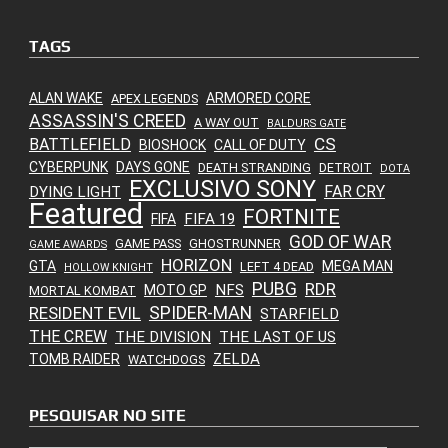
TAGS
ALAN WAKE
ARMORED CORE
APEX LEGENDS
ASSASSIN'S CREED
A WAY OUT
BALDURS GATE
CS
BATTLEFIELD
BIOSHOCK
CALL OF DUTY
CYBERPUNK
DAYS GONE
DEATH STRANDING
DETROIT
DOTA
EXCLUSIVO SONY
FAR CRY
DYING LIGHT
Featured
FORTNITE
FIFA 19
FIFA
GOD OF WAR
GAME PASS
GHOSTRUNNER
GAME AWARDS
HORIZON
GTA
MEGA MAN
LEFT 4 DEAD
HOLLOW KNIGHT
PUBG
RDR
NFS
MOTO GP
MORTAL KOMBAT
SPIDER-MAN
RESIDENT EVIL
STARFIELD
THE CREW
THE DIVISION
THE LAST OF US
ZELDA
TOMB RAIDER
WATCHDOGS
PESQUISAR NO SITE