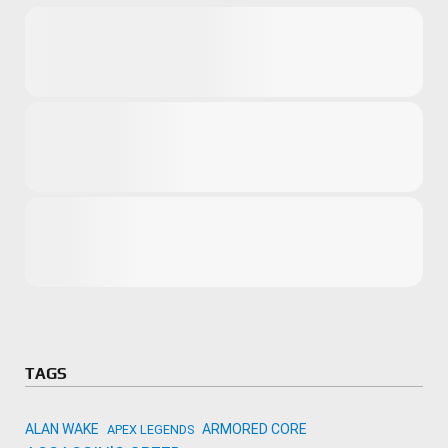
Microsoft
Amazon
Novidades
primeira ví
para compr
Activision
TAGS
ALAN WAKE
ARMORED CORE
APEX LEGENDS