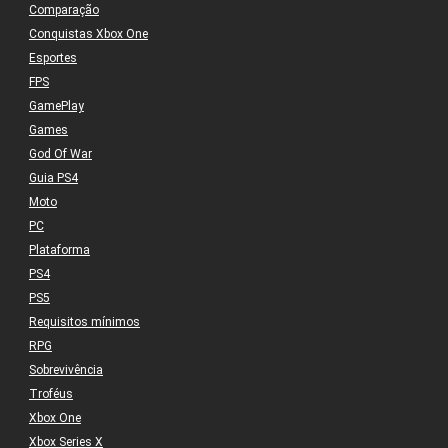
Comparação
Conquistas Xbox One
Esportes
FPS
GamePlay
Games
God Of War
Guia PS4
Moto
PC
Plataforma
PS4
PS5
Requisitos mínimos
RPG
Sobrevivência
Troféus
Xbox One
Xbox Series X