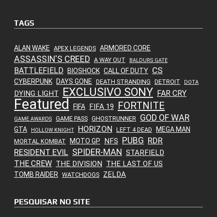
TAGS
ALAN WAKE
ARMORED CORE
APEX LEGENDS
ASSASSIN'S CREED
A WAY OUT
BALDURS GATE
CS
BATTLEFIELD
BIOSHOCK
CALL OF DUTY
CYBERPUNK
DAYS GONE
DEATH STRANDING
DETROIT
DOTA
EXCLUSIVO SONY
FAR CRY
DYING LIGHT
Featured
FORTNITE
FIFA 19
FIFA
GOD OF WAR
GAME PASS
GHOSTRUNNER
GAME AWARDS
HORIZON
GTA
MEGA MAN
LEFT 4 DEAD
HOLLOW KNIGHT
PUBG
RDR
NFS
MOTO GP
MORTAL KOMBAT
SPIDER-MAN
RESIDENT EVIL
STARFIELD
THE CREW
THE DIVISION
THE LAST OF US
ZELDA
TOMB RAIDER
WATCHDOGS
PESQUISAR NO SITE