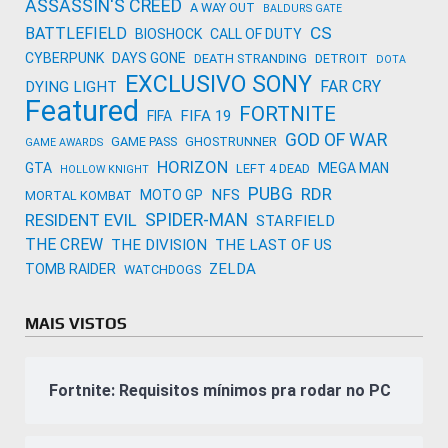
ASSASSIN'S CREED
A WAY OUT
BALDURS GATE
CS
BATTLEFIELD
BIOSHOCK
CALL OF DUTY
CYBERPUNK
DAYS GONE
DEATH STRANDING
DETROIT
DOTA
EXCLUSIVO SONY
FAR CRY
DYING LIGHT
Featured
FORTNITE
FIFA 19
FIFA
GOD OF WAR
GAME PASS
GHOSTRUNNER
GAME AWARDS
HORIZON
GTA
MEGA MAN
LEFT 4 DEAD
HOLLOW KNIGHT
PUBG
RDR
NFS
MOTO GP
MORTAL KOMBAT
SPIDER-MAN
RESIDENT EVIL
STARFIELD
THE CREW
THE DIVISION
THE LAST OF US
ZELDA
TOMB RAIDER
WATCHDOGS
MAIS VISTOS
Fortnite: Requisitos mínimos pra rodar no PC