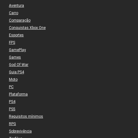
Aventura
Carro
Comparação
Conquistas Xbox One
Esportes
FPS
GamePlay
Games
God Of War
Guia PS4
Moto
PC
Plataforma
PS4
PS5
Requisitos mínimos
RPG
Sobrevivência