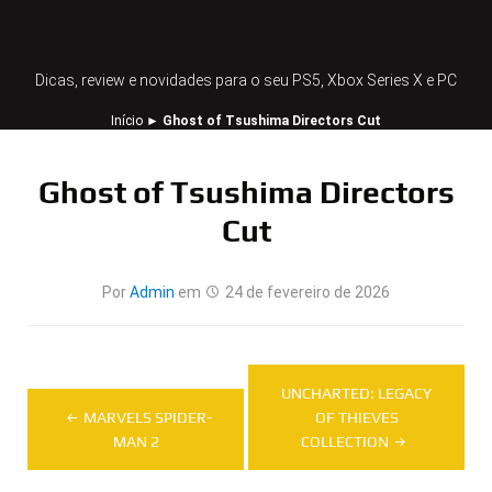
Dicas, review e novidades para o seu PS5, Xbox Series X e PC
Início
►
Ghost of Tsushima Directors Cut
Ghost of Tsushima Directors
Cut
Por
Admin
em
24 de fevereiro de 2026
Navegação
UNCHARTED: LEGACY
de
MARVELS SPIDER-
OF THIEVES
MAN 2
COLLECTION
Post