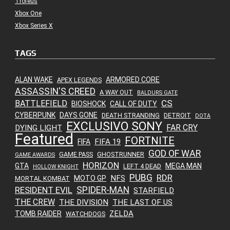
Troféus
Xbox One
Xbox Series X
TAGS
ALAN WAKE
ARMORED CORE
APEX LEGENDS
ASSASSIN'S CREED
A WAY OUT
BALDURS GATE
CS
BATTLEFIELD
BIOSHOCK
CALL OF DUTY
CYBERPUNK
DAYS GONE
DEATH STRANDING
DETROIT
DOTA
EXCLUSIVO SONY
FAR CRY
DYING LIGHT
Featured
FORTNITE
FIFA 19
FIFA
GOD OF WAR
GAME PASS
GHOSTRUNNER
GAME AWARDS
HORIZON
GTA
MEGA MAN
LEFT 4 DEAD
HOLLOW KNIGHT
PUBG
RDR
NFS
MOTO GP
MORTAL KOMBAT
SPIDER-MAN
RESIDENT EVIL
STARFIELD
THE CREW
THE DIVISION
THE LAST OF US
ZELDA
TOMB RAIDER
WATCHDOGS