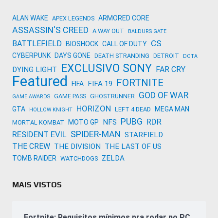
ALAN WAKE
ARMORED CORE
APEX LEGENDS
ASSASSIN'S CREED
A WAY OUT
BALDURS GATE
CS
BATTLEFIELD
BIOSHOCK
CALL OF DUTY
CYBERPUNK
DAYS GONE
DEATH STRANDING
DETROIT
DOTA
EXCLUSIVO SONY
FAR CRY
DYING LIGHT
Featured
FORTNITE
FIFA 19
FIFA
GOD OF WAR
GAME PASS
GHOSTRUNNER
GAME AWARDS
HORIZON
GTA
MEGA MAN
LEFT 4 DEAD
HOLLOW KNIGHT
PUBG
RDR
NFS
MOTO GP
MORTAL KOMBAT
SPIDER-MAN
RESIDENT EVIL
STARFIELD
THE CREW
THE DIVISION
THE LAST OF US
ZELDA
TOMB RAIDER
WATCHDOGS
MAIS VISTOS
Fortnite: Requisitos mínimos pra rodar no PC