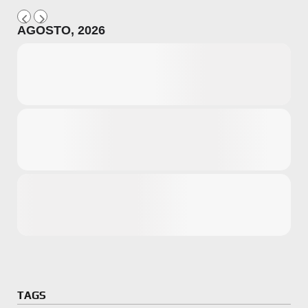
AGOSTO, 2026
Microsoft
Amazon
Novidades
primeira ví
para compr
Activision
TAGS