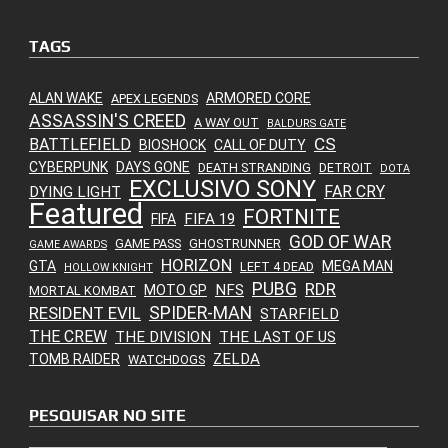
TAGS
ALAN WAKE
ARMORED CORE
APEX LEGENDS
ASSASSIN'S CREED
A WAY OUT
BALDURS GATE
CS
BATTLEFIELD
BIOSHOCK
CALL OF DUTY
CYBERPUNK
DAYS GONE
DEATH STRANDING
DETROIT
DOTA
EXCLUSIVO SONY
FAR CRY
DYING LIGHT
Featured
FORTNITE
FIFA 19
FIFA
GOD OF WAR
GAME PASS
GHOSTRUNNER
GAME AWARDS
HORIZON
GTA
MEGA MAN
LEFT 4 DEAD
HOLLOW KNIGHT
PUBG
RDR
NFS
MOTO GP
MORTAL KOMBAT
SPIDER-MAN
RESIDENT EVIL
STARFIELD
THE CREW
THE DIVISION
THE LAST OF US
ZELDA
TOMB RAIDER
WATCHDOGS
PESQUISAR NO SITE