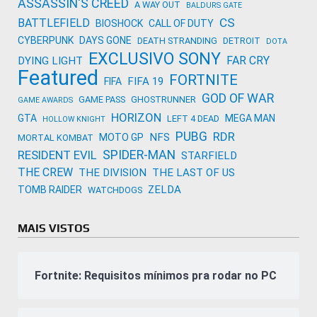
ASSASSIN'S CREED
A WAY OUT
BALDURS GATE
CS
BATTLEFIELD
BIOSHOCK
CALL OF DUTY
CYBERPUNK
DAYS GONE
DEATH STRANDING
DETROIT
DOTA
EXCLUSIVO SONY
FAR CRY
DYING LIGHT
Featured
FORTNITE
FIFA 19
FIFA
GOD OF WAR
GAME PASS
GHOSTRUNNER
GAME AWARDS
HORIZON
GTA
MEGA MAN
LEFT 4 DEAD
HOLLOW KNIGHT
PUBG
RDR
NFS
MOTO GP
MORTAL KOMBAT
SPIDER-MAN
RESIDENT EVIL
STARFIELD
THE CREW
THE DIVISION
THE LAST OF US
ZELDA
TOMB RAIDER
WATCHDOGS
MAIS VISTOS
Fortnite: Requisitos mínimos pra rodar no PC