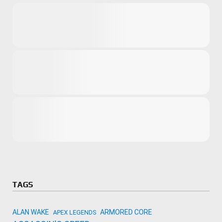
Microsoft
Amazon
Novidades
primeira ví
para compr
Activision
TAGS
ALAN WAKE
ARMORED CORE
APEX LEGENDS