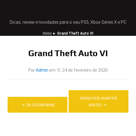
Dicas, review e novidades para o seu PS5, Xbox Series X e PC
Início
►
Grand Theft Auto VI
Grand Theft Auto VI
Por
Admin
em
24 de fevereiro de 2026
Navegação
MONSTER HUNTER
de
BLOODBORNE
WILDS
Post