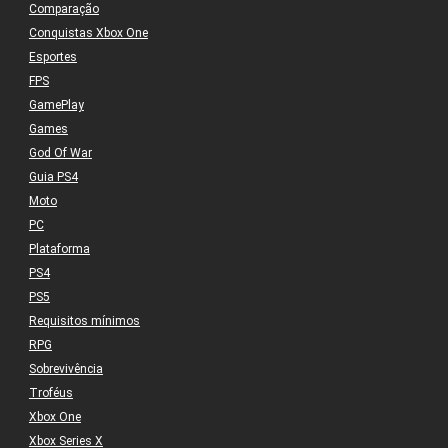
Comparação
Conquistas Xbox One
Esportes
FPS
GamePlay
Games
God Of War
Guia PS4
Moto
PC
Plataforma
PS4
PS5
Requisitos mínimos
RPG
Sobrevivência
Troféus
Xbox One
Xbox Series X