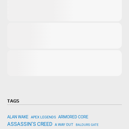
Microsoft
Amazon
Novidades
primeira ví
para compr
Activision
TAGS
ALAN WAKE
ARMORED CORE
APEX LEGENDS
ASSASSIN'S CREED
A WAY OUT
BALDURS GATE