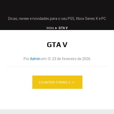
Dicas, review e novidades para o seu PS5, Xbox Series X e PC
Início
►
GTA V
GTA V
Por
Admin
em
23 de fevereiro de 2026
Navegação
COUNTER-STRIKE 2
de
Post