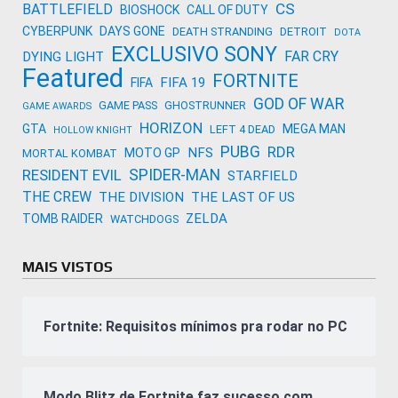
CS
BATTLEFIELD
BIOSHOCK
CALL OF DUTY
CYBERPUNK
DAYS GONE
DEATH STRANDING
DETROIT
DOTA
EXCLUSIVO SONY
FAR CRY
DYING LIGHT
Featured
FORTNITE
FIFA 19
FIFA
GOD OF WAR
GAME PASS
GHOSTRUNNER
GAME AWARDS
HORIZON
GTA
MEGA MAN
LEFT 4 DEAD
HOLLOW KNIGHT
PUBG
RDR
NFS
MOTO GP
MORTAL KOMBAT
SPIDER-MAN
RESIDENT EVIL
STARFIELD
THE CREW
THE DIVISION
THE LAST OF US
ZELDA
TOMB RAIDER
WATCHDOGS
MAIS VISTOS
Fortnite: Requisitos mínimos pra rodar no PC
Modo Blitz de Fortnite faz sucesso com