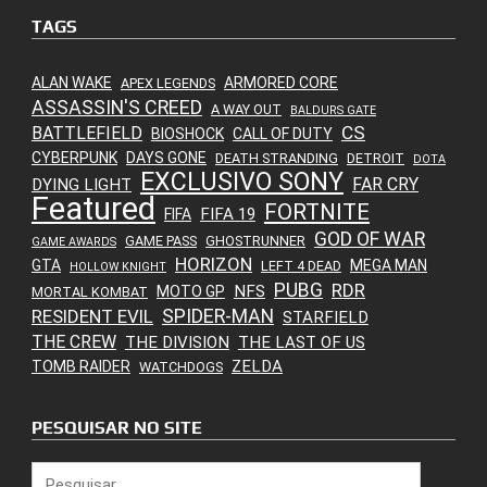
TAGS
ALAN WAKE
ARMORED CORE
APEX LEGENDS
ASSASSIN'S CREED
A WAY OUT
BALDURS GATE
CS
BATTLEFIELD
BIOSHOCK
CALL OF DUTY
CYBERPUNK
DAYS GONE
DEATH STRANDING
DETROIT
DOTA
EXCLUSIVO SONY
FAR CRY
DYING LIGHT
Featured
FORTNITE
FIFA 19
FIFA
GOD OF WAR
GAME PASS
GHOSTRUNNER
GAME AWARDS
HORIZON
GTA
MEGA MAN
LEFT 4 DEAD
HOLLOW KNIGHT
PUBG
RDR
NFS
MOTO GP
MORTAL KOMBAT
SPIDER-MAN
RESIDENT EVIL
STARFIELD
THE CREW
THE DIVISION
THE LAST OF US
ZELDA
TOMB RAIDER
WATCHDOGS
PESQUISAR NO SITE
Pesquisar