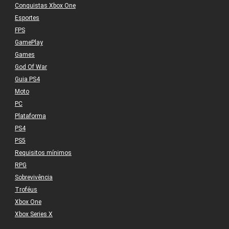
Conquistas Xbox One
Esportes
FPS
GamePlay
Games
God Of War
Guia PS4
Moto
PC
Plataforma
PS4
PS5
Requisitos mínimos
RPG
Sobrevivência
Troféus
Xbox One
Xbox Series X