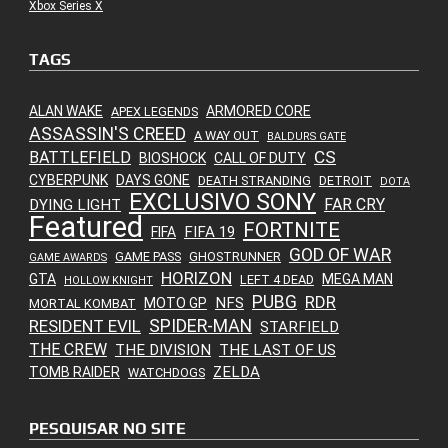
Xbox Series X
TAGS
ALAN WAKE
ARMORED CORE
APEX LEGENDS
ASSASSIN'S CREED
A WAY OUT
BALDURS GATE
CS
BATTLEFIELD
BIOSHOCK
CALL OF DUTY
CYBERPUNK
DAYS GONE
DEATH STRANDING
DETROIT
DOTA
EXCLUSIVO SONY
FAR CRY
DYING LIGHT
Featured
FORTNITE
FIFA 19
FIFA
GOD OF WAR
GAME PASS
GHOSTRUNNER
GAME AWARDS
HORIZON
GTA
MEGA MAN
LEFT 4 DEAD
HOLLOW KNIGHT
PUBG
RDR
NFS
MOTO GP
MORTAL KOMBAT
SPIDER-MAN
RESIDENT EVIL
STARFIELD
THE CREW
THE DIVISION
THE LAST OF US
ZELDA
TOMB RAIDER
WATCHDOGS
PESQUISAR NO SITE