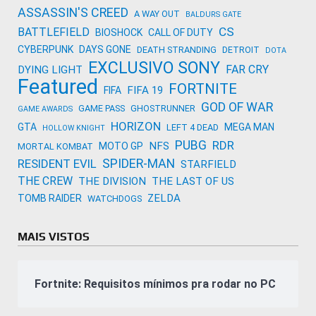
ASSASSIN'S CREED
A WAY OUT
BALDURS GATE
CS
BATTLEFIELD
BIOSHOCK
CALL OF DUTY
CYBERPUNK
DAYS GONE
DEATH STRANDING
DETROIT
DOTA
EXCLUSIVO SONY
FAR CRY
DYING LIGHT
Featured
FORTNITE
FIFA 19
FIFA
GOD OF WAR
GAME PASS
GHOSTRUNNER
GAME AWARDS
HORIZON
GTA
MEGA MAN
LEFT 4 DEAD
HOLLOW KNIGHT
PUBG
RDR
NFS
MOTO GP
MORTAL KOMBAT
SPIDER-MAN
RESIDENT EVIL
STARFIELD
THE CREW
THE DIVISION
THE LAST OF US
ZELDA
TOMB RAIDER
WATCHDOGS
MAIS VISTOS
Fortnite: Requisitos mínimos pra rodar no PC