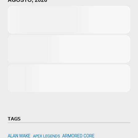
AGOSTO, 2026
Microsoft
Amazon
Novidades
primeira ví
para compr
Activision
TAGS
ALAN WAKE
ARMORED CORE
APEX LEGENDS