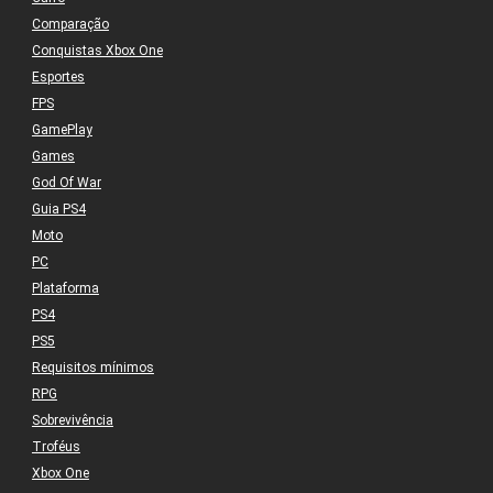
Comparação
Conquistas Xbox One
Esportes
FPS
GamePlay
Games
God Of War
Guia PS4
Moto
PC
Plataforma
PS4
PS5
Requisitos mínimos
RPG
Sobrevivência
Troféus
Xbox One