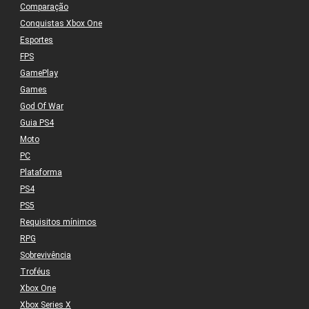
Comparação
Conquistas Xbox One
Esportes
FPS
GamePlay
Games
God Of War
Guia PS4
Moto
PC
Plataforma
PS4
PS5
Requisitos mínimos
RPG
Sobrevivência
Troféus
Xbox One
Xbox Series X