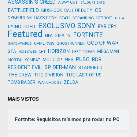
ASSASSIN'S CREED
A WAY OUT
BALDURS GATE
CS
BATTLEFIELD
BIOSHOCK
CALL OF DUTY
CYBERPUNK
DAYS GONE
DEATH STRANDING
DETROIT
DOTA
EXCLUSIVO SONY
FAR CRY
DYING LIGHT
Featured
FORTNITE
FIFA 19
FIFA
GOD OF WAR
GAME PASS
GHOSTRUNNER
GAME AWARDS
HORIZON
GTA
MEGA MAN
LEFT 4 DEAD
HOLLOW KNIGHT
PUBG
RDR
NFS
MOTO GP
MORTAL KOMBAT
SPIDER-MAN
RESIDENT EVIL
STARFIELD
THE CREW
THE DIVISION
THE LAST OF US
ZELDA
TOMB RAIDER
WATCHDOGS
MAIS VISTOS
Fortnite: Requisitos mínimos pra rodar no PC