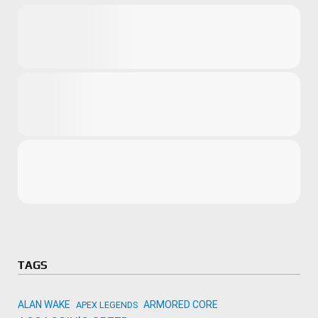
Microsoft
Amazon
Novidades
primeira ví
para compr
Activision
TAGS
ALAN WAKE
ARMORED CORE
APEX LEGENDS