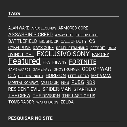
TAGS
ALAN WAKE
ARMORED CORE
APEX LEGENDS
ASSASSIN'S CREED
A WAY OUT
BALDURS GATE
CS
BATTLEFIELD
BIOSHOCK
CALL OF DUTY
CYBERPUNK
DAYS GONE
DEATH STRANDING
DETROIT
DOTA
EXCLUSIVO SONY
FAR CRY
DYING LIGHT
Featured
FORTNITE
FIFA 19
FIFA
GOD OF WAR
GAME PASS
GHOSTRUNNER
GAME AWARDS
HORIZON
GTA
MEGA MAN
LEFT 4 DEAD
HOLLOW KNIGHT
PUBG
RDR
NFS
MOTO GP
MORTAL KOMBAT
SPIDER-MAN
RESIDENT EVIL
STARFIELD
THE CREW
THE DIVISION
THE LAST OF US
ZELDA
TOMB RAIDER
WATCHDOGS
PESQUISAR NO SITE