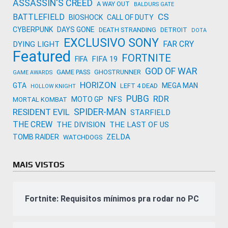
ASSASSIN'S CREED
A WAY OUT
BALDURS GATE
CS
BATTLEFIELD
BIOSHOCK
CALL OF DUTY
CYBERPUNK
DAYS GONE
DEATH STRANDING
DETROIT
DOTA
EXCLUSIVO SONY
FAR CRY
DYING LIGHT
Featured
FORTNITE
FIFA 19
FIFA
GOD OF WAR
GAME PASS
GHOSTRUNNER
GAME AWARDS
HORIZON
GTA
MEGA MAN
LEFT 4 DEAD
HOLLOW KNIGHT
PUBG
RDR
NFS
MOTO GP
MORTAL KOMBAT
SPIDER-MAN
RESIDENT EVIL
STARFIELD
THE CREW
THE DIVISION
THE LAST OF US
ZELDA
TOMB RAIDER
WATCHDOGS
MAIS VISTOS
Fortnite: Requisitos mínimos pra rodar no PC