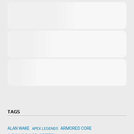
Microsoft
Amazon
Novidades
primeira ví
para compr
Activision
TAGS
ALAN WAKE
ARMORED CORE
APEX LEGENDS