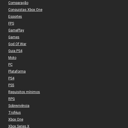
Comparação
Conquistas Xbox One
Esportes
FPS
GamePlay
Games
God Of War
Guia PS4
Moto
PC
Plataforma
PS4
PS5
Requisitos mínimos
RPG
Sobrevivência
Troféus
Xbox One
Xbox Series X