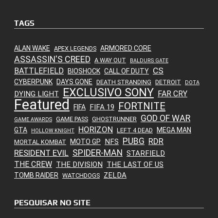
TAGS
ALAN WAKE
ARMORED CORE
APEX LEGENDS
ASSASSIN'S CREED
A WAY OUT
BALDURS GATE
CS
BATTLEFIELD
BIOSHOCK
CALL OF DUTY
CYBERPUNK
DAYS GONE
DEATH STRANDING
DETROIT
DOTA
EXCLUSIVO SONY
FAR CRY
DYING LIGHT
Featured
FORTNITE
FIFA 19
FIFA
GOD OF WAR
GAME PASS
GHOSTRUNNER
GAME AWARDS
HORIZON
GTA
MEGA MAN
LEFT 4 DEAD
HOLLOW KNIGHT
PUBG
RDR
NFS
MOTO GP
MORTAL KOMBAT
SPIDER-MAN
RESIDENT EVIL
STARFIELD
THE CREW
THE DIVISION
THE LAST OF US
ZELDA
TOMB RAIDER
WATCHDOGS
PESQUISAR NO SITE