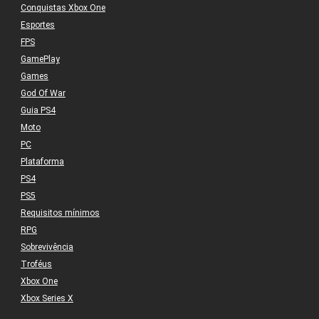
Conquistas Xbox One
Esportes
FPS
GamePlay
Games
God Of War
Guia PS4
Moto
PC
Plataforma
PS4
PS5
Requisitos mínimos
RPG
Sobrevivência
Troféus
Xbox One
Xbox Series X