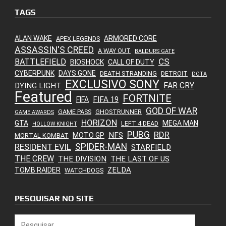
TAGS
ALAN WAKE
ARMORED CORE
APEX LEGENDS
ASSASSIN'S CREED
A WAY OUT
BALDURS GATE
CS
BATTLEFIELD
BIOSHOCK
CALL OF DUTY
CYBERPUNK
DAYS GONE
DEATH STRANDING
DETROIT
DOTA
EXCLUSIVO SONY
FAR CRY
DYING LIGHT
Featured
FORTNITE
FIFA 19
FIFA
GOD OF WAR
GAME PASS
GHOSTRUNNER
GAME AWARDS
HORIZON
GTA
MEGA MAN
LEFT 4 DEAD
HOLLOW KNIGHT
PUBG
RDR
NFS
MOTO GP
MORTAL KOMBAT
SPIDER-MAN
RESIDENT EVIL
STARFIELD
THE CREW
THE DIVISION
THE LAST OF US
ZELDA
TOMB RAIDER
WATCHDOGS
PESQUISAR NO SITE
Pesquisar