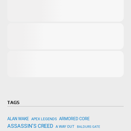
Microsoft
Amazon
Novidades
primeira ví
para compr
Activision
TAGS
ALAN WAKE
ARMORED CORE
APEX LEGENDS
ASSASSIN'S CREED
A WAY OUT
BALDURS GATE