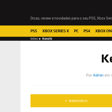
Dicas, review e novidades para o seu PS5, Xbox Ser
PS5
XBOX SERIES X
PC
PS4
XBOX ON
Início
►
Kenshi
K
Por
Admin
em
Navegação
RIMWORLD
de