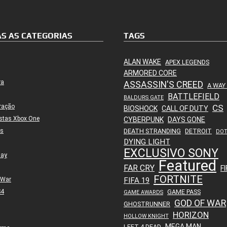
S AS CATEGORIAS
TAGS
ALAN WAKE
APEX LEGENDS
ARMORED CORE
ra
ASSASSIN'S CREED
A WAY
BATTLEFIELD
BALDURS GATE
ração
CS
BIOSHOCK
CALL OF DUTY
stas Xbox One
CYBERPUNK
DAYS GONE
es
DEATH STRANDING
DETROIT
DO
DYING LIGHT
EXCLUSIVO SONY
lay
Featured
FAR CRY
FI
FORTNITE
 War
FIFA 19
S4
GAME PASS
GAME AWARDS
GOD OF WAR
GHOSTRUNNER
HORIZON
HOLLOW KNIGHT
MEGA MAN
LEFT 4 DEAD