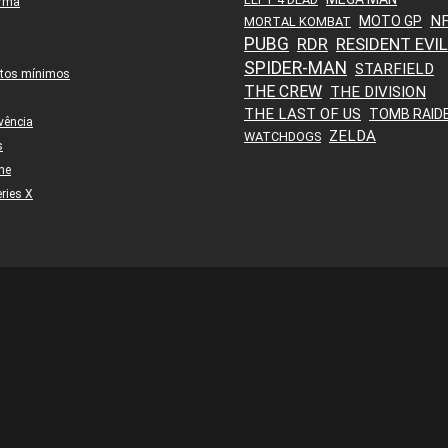
orma
N
MOTO GP
MORTAL KOMBAT
PUBG
RDR
RESIDENT EVIL
SPIDER-MAN
STARFIELD
itos mínimos
THE CREW
THE DIVISION
THE LAST OF US
TOMB RAID
vência
ZELDA
WATCHDOGS
s
ne
ries X