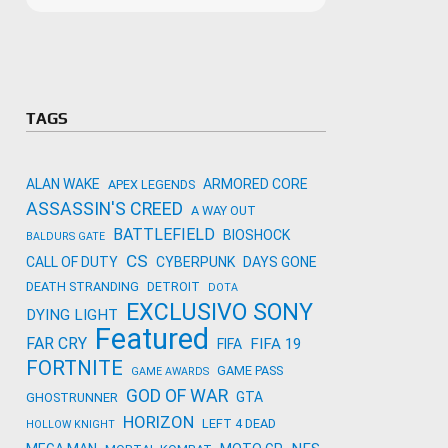
Microso
Amazon
Novidades
primeira
para co
Activisi
TAGS
ALAN WAKE
ARMORED CORE
APEX LEGENDS
ASSASSIN'S CREED
A WAY OUT
BATTLEFIELD
BIOSHOCK
BALDURS GATE
CS
CALL OF DUTY
CYBERPUNK
DAYS GONE
DEATH STRANDING
DETROIT
DOTA
EXCLUSIVO SONY
DYING LIGHT
Featured
FAR CRY
FIFA 19
FIFA
FORTNITE
GAME PASS
GAME AWARDS
GOD OF WAR
GTA
GHOSTRUNNER
HORIZON
LEFT 4 DEAD
HOLLOW KNIGHT