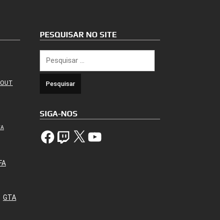
PESQUISAR NO SITE
Pesquisar
por:
 OUT
SIGA-NOS
TA
Facebook
Twitch
X
YouTube
FA
GTA