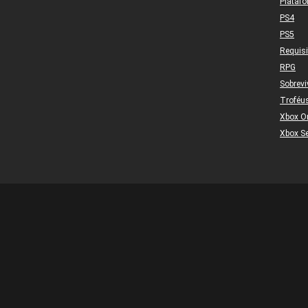
Plataf
PS4
PS5
Requis
RPG
Sobrevi
Troféu
Xbox O
Xbox Se