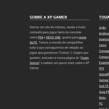
SOBRE A XP GAMER
TODA
Somos um site de notícias, review e muito
Ação
conteúdo para jogos tanto de consoles
Análise
como
PS4
e
XBOX ONE
, quanto para
jogos
Aventu
de PC
. Temos a missão de compartilhar
Carro
tudo o que conseguirmos em relação ao
Compa
jogos que gostamos (Todos) =). Espero que
Conqui
gostem, acessem a nossa página de “
Quem
Esport
Somos
” e saibam um pouco mais sobre o XP
Gamer.
FPS
GameP
Games
God Of
Guia P
Moto
PC