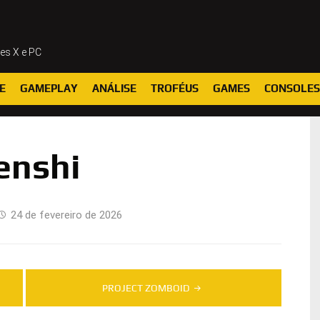
ies X e PC
E
GAMEPLAY
ANÁLISE
TROFÉUS
GAMES
CONSOLES
enshi
24 de fevereiro de 2026
PROJECT ZOMBOID