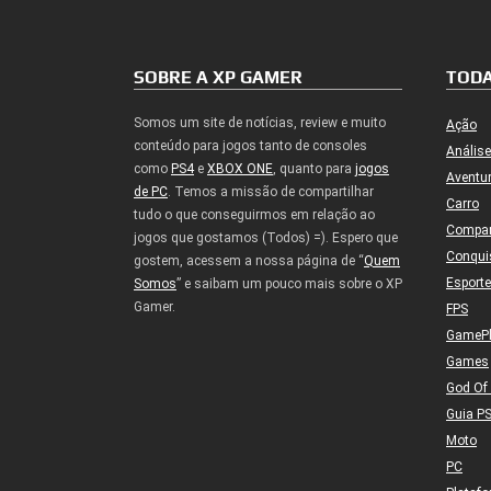
SOBRE A XP GAMER
TODA
Somos um site de notícias, review e muito
Ação
conteúdo para jogos tanto de consoles
Análise
como
PS4
e
XBOX ONE
, quanto para
jogos
Aventu
de PC
. Temos a missão de compartilhar
Carro
tudo o que conseguirmos em relação ao
Compa
jogos que gostamos (Todos) =). Espero que
Conqui
gostem, acessem a nossa página de “
Quem
Esport
Somos
” e saibam um pouco mais sobre o XP
Gamer.
FPS
GameP
Games
God Of
Guia P
Moto
PC