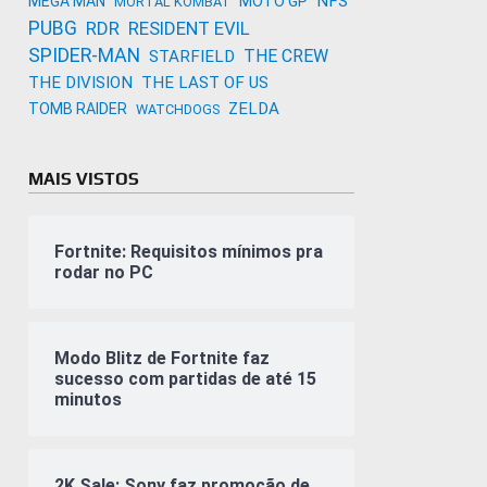
NFS
MEGA MAN
MOTO GP
MORTAL KOMBAT
PUBG
RDR
RESIDENT EVIL
SPIDER-MAN
THE CREW
STARFIELD
THE DIVISION
THE LAST OF US
ZELDA
TOMB RAIDER
WATCHDOGS
MAIS VISTOS
Fortnite: Requisitos mínimos pra
rodar no PC
Modo Blitz de Fortnite faz
sucesso com partidas de até 15
minutos
2K Sale: Sony faz promoção de