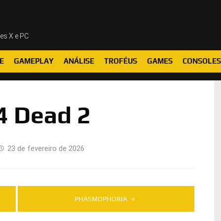
ies X e PC
E
GAMEPLAY
ANÁLISE
TROFÉUS
GAMES
CONSOLES
4 Dead 2
23 de fevereiro de 2026
PHASMOPHOBIA