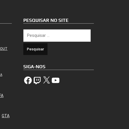
PESQUISAR NO SITE
Pesquisar
por:
 OUT
SIGA-NOS
TA
Facebook
Twitch
X
YouTube
FA
GTA