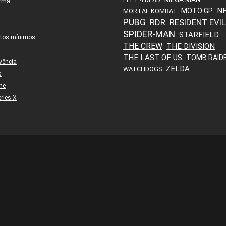
orma
N
MOTO GP
MORTAL KOMBAT
PUBG
RDR
RESIDENT EVIL
SPIDER-MAN
STARFIELD
itos mínimos
THE CREW
THE DIVISION
THE LAST OF US
TOMB RAID
vência
ZELDA
WATCHDOGS
s
ne
ries X