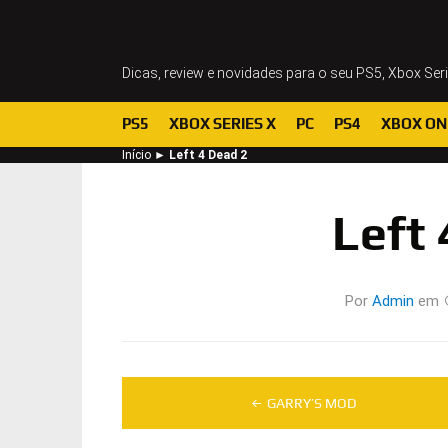
Dicas, review e novidades para o seu PS5, Xbox Ser
PS5
XBOX SERIES X
PC
PS4
XBOX ON
Início
►
Left 4 Dead 2
Left 
Por
Admin
em
Navegação
GARRY’S MOD
de