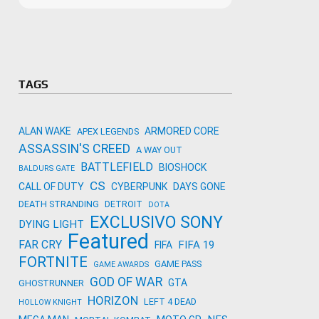
Microso
Amazon
Novidades
primeira
para co
Activisi
TAGS
ALAN WAKE
ARMORED CORE
APEX LEGENDS
ASSASSIN'S CREED
A WAY OUT
BATTLEFIELD
BIOSHOCK
BALDURS GATE
CS
CALL OF DUTY
CYBERPUNK
DAYS GONE
DEATH STRANDING
DETROIT
DOTA
EXCLUSIVO SONY
DYING LIGHT
Featured
FAR CRY
FIFA 19
FIFA
FORTNITE
GAME PASS
GAME AWARDS
GOD OF WAR
GTA
GHOSTRUNNER
HORIZON
LEFT 4 DEAD
HOLLOW KNIGHT