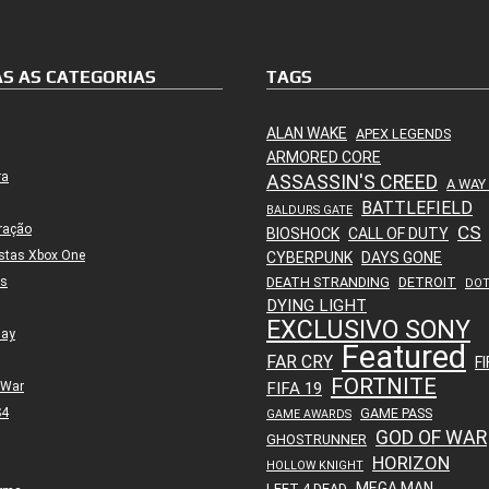
S AS CATEGORIAS
TAGS
ALAN WAKE
APEX LEGENDS
ARMORED CORE
ra
ASSASSIN'S CREED
A WAY
BATTLEFIELD
BALDURS GATE
ração
CS
BIOSHOCK
CALL OF DUTY
stas Xbox One
CYBERPUNK
DAYS GONE
es
DEATH STRANDING
DETROIT
DO
DYING LIGHT
EXCLUSIVO SONY
lay
Featured
FAR CRY
FI
FORTNITE
 War
FIFA 19
S4
GAME PASS
GAME AWARDS
GOD OF WAR
GHOSTRUNNER
HORIZON
HOLLOW KNIGHT
MEGA MAN
LEFT 4 DEAD