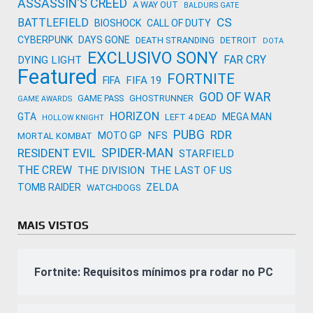
ASSASSIN'S CREED
A WAY OUT
BALDURS GATE
CS
BATTLEFIELD
BIOSHOCK
CALL OF DUTY
CYBERPUNK
DAYS GONE
DEATH STRANDING
DETROIT
DOTA
EXCLUSIVO SONY
FAR CRY
DYING LIGHT
Featured
FORTNITE
FIFA 19
FIFA
GOD OF WAR
GAME PASS
GHOSTRUNNER
GAME AWARDS
HORIZON
GTA
MEGA MAN
LEFT 4 DEAD
HOLLOW KNIGHT
PUBG
RDR
NFS
MOTO GP
MORTAL KOMBAT
SPIDER-MAN
RESIDENT EVIL
STARFIELD
THE CREW
THE DIVISION
THE LAST OF US
ZELDA
TOMB RAIDER
WATCHDOGS
MAIS VISTOS
Fortnite: Requisitos mínimos pra rodar no PC