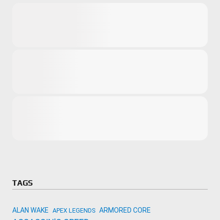
Microsoft
Amazon
Novidades
primeira ví
para compr
Activision
TAGS
ALAN WAKE
ARMORED CORE
APEX LEGENDS