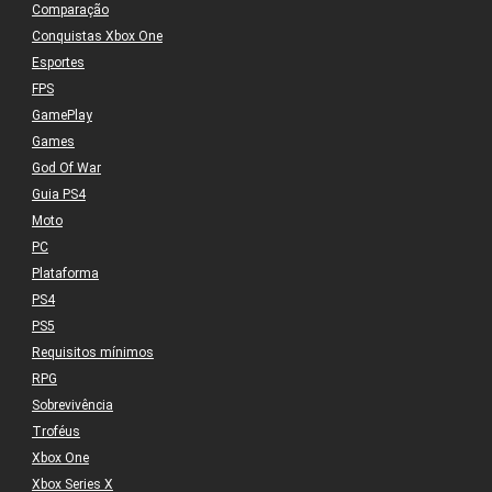
Comparação
Conquistas Xbox One
Esportes
FPS
GamePlay
Games
God Of War
Guia PS4
Moto
PC
Plataforma
PS4
PS5
Requisitos mínimos
RPG
Sobrevivência
Troféus
Xbox One
Xbox Series X