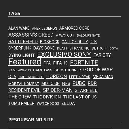
TAGS
ALAN WAKE
ARMORED CORE
APEX LEGENDS
ASSASSIN'S CREED
A WAY OUT
BALDURS GATE
CS
BATTLEFIELD
BIOSHOCK
CALL OF DUTY
CYBERPUNK
DAYS GONE
DEATH STRANDING
DETROIT
DOTA
EXCLUSIVO SONY
FAR CRY
DYING LIGHT
Featured
FORTNITE
FIFA 19
FIFA
GOD OF WAR
GAME PASS
GHOSTRUNNER
GAME AWARDS
HORIZON
GTA
MEGA MAN
LEFT 4 DEAD
HOLLOW KNIGHT
PUBG
RDR
NFS
MOTO GP
MORTAL KOMBAT
SPIDER-MAN
RESIDENT EVIL
STARFIELD
THE CREW
THE DIVISION
THE LAST OF US
ZELDA
TOMB RAIDER
WATCHDOGS
PESQUISAR NO SITE