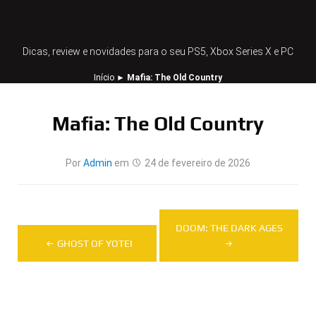
Dicas, review e novidades para o seu PS5, Xbox Series X e PC
Início
►
Mafia: The Old Country
Mafia: The Old Country
Por
Admin
em
24 de fevereiro de 2026
Navegação
DOOM: THE DARK AGES
de
GHOST OF YOTEI
Post