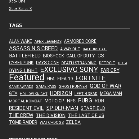
Xbox One
Xbox Series X
TAGS
ALAN WAKE
ARMORED CORE
APEX LEGENDS
ASSASSIN'S CREED
A WAY OUT
BALDURS GATE
CS
BATTLEFIELD
BIOSHOCK
CALL OF DUTY
CYBERPUNK
DAYS GONE
DEATH STRANDING
DETROIT
DOTA
EXCLUSIVO SONY
FAR CRY
DYING LIGHT
Featured
FORTNITE
FIFA 19
FIFA
GOD OF WAR
GAME PASS
GHOSTRUNNER
GAME AWARDS
HORIZON
GTA
MEGA MAN
LEFT 4 DEAD
HOLLOW KNIGHT
PUBG
RDR
NFS
MOTO GP
MORTAL KOMBAT
SPIDER-MAN
RESIDENT EVIL
STARFIELD
THE CREW
THE DIVISION
THE LAST OF US
ZELDA
TOMB RAIDER
WATCHDOGS