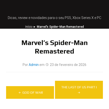
Dicas, review e novidades para o seu PS5, Xbox Series X e PC
Início
►
Marvel’s Spider-Man Remastered
Marvel’s Spider-Man
Remastered
Por
Admin
em
23 de fevereiro de 2026
Navegação
THE LAST OF US PART I
de
GOD OF WAR
Post