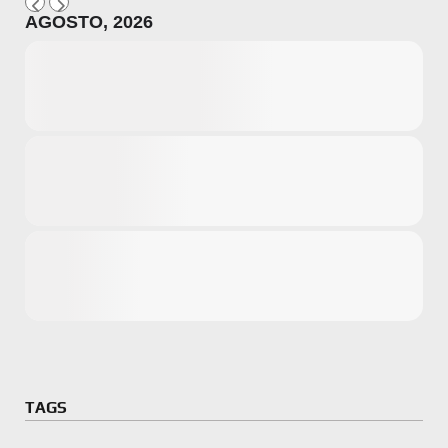
AGOSTO, 2026
Microsoft
Amazon
Novidades
primeira ví
para compr
Activision
TAGS