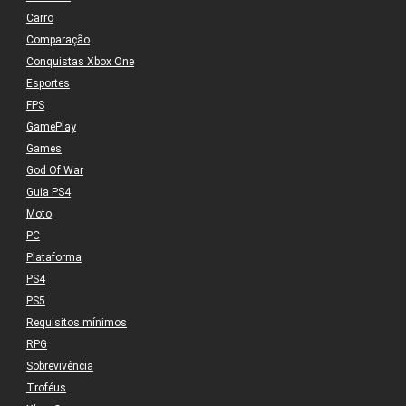
Carro
Comparação
Conquistas Xbox One
Esportes
FPS
GamePlay
Games
God Of War
Guia PS4
Moto
PC
Plataforma
PS4
PS5
Requisitos mínimos
RPG
Sobrevivência
Troféus