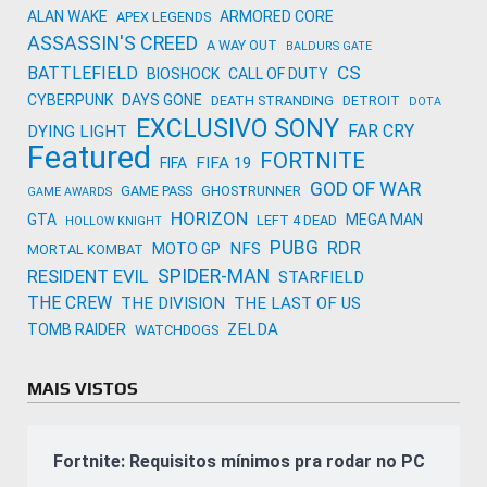
ALAN WAKE
ARMORED CORE
APEX LEGENDS
ASSASSIN'S CREED
A WAY OUT
BALDURS GATE
CS
BATTLEFIELD
BIOSHOCK
CALL OF DUTY
CYBERPUNK
DAYS GONE
DEATH STRANDING
DETROIT
DOTA
EXCLUSIVO SONY
FAR CRY
DYING LIGHT
Featured
FORTNITE
FIFA 19
FIFA
GOD OF WAR
GAME PASS
GHOSTRUNNER
GAME AWARDS
HORIZON
GTA
MEGA MAN
LEFT 4 DEAD
HOLLOW KNIGHT
PUBG
RDR
NFS
MOTO GP
MORTAL KOMBAT
SPIDER-MAN
RESIDENT EVIL
STARFIELD
THE CREW
THE DIVISION
THE LAST OF US
ZELDA
TOMB RAIDER
WATCHDOGS
MAIS VISTOS
Fortnite: Requisitos mínimos pra rodar no PC