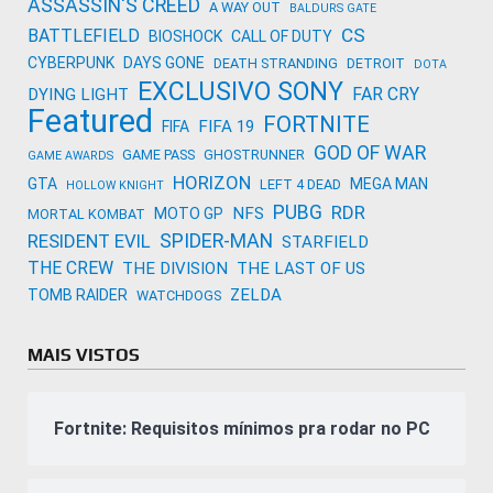
ASSASSIN'S CREED
A WAY OUT
BALDURS GATE
CS
BATTLEFIELD
BIOSHOCK
CALL OF DUTY
CYBERPUNK
DAYS GONE
DEATH STRANDING
DETROIT
DOTA
EXCLUSIVO SONY
FAR CRY
DYING LIGHT
Featured
FORTNITE
FIFA 19
FIFA
GOD OF WAR
GAME PASS
GHOSTRUNNER
GAME AWARDS
HORIZON
GTA
MEGA MAN
LEFT 4 DEAD
HOLLOW KNIGHT
PUBG
RDR
NFS
MOTO GP
MORTAL KOMBAT
SPIDER-MAN
RESIDENT EVIL
STARFIELD
THE CREW
THE DIVISION
THE LAST OF US
ZELDA
TOMB RAIDER
WATCHDOGS
MAIS VISTOS
Fortnite: Requisitos mínimos pra rodar no PC