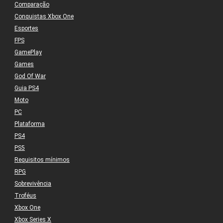
Comparação
Conquistas Xbox One
Esportes
FPS
GamePlay
Games
God Of War
Guia PS4
Moto
PC
Plataforma
PS4
PS5
Requisitos mínimos
RPG
Sobrevivência
Troféus
Xbox One
Xbox Series X