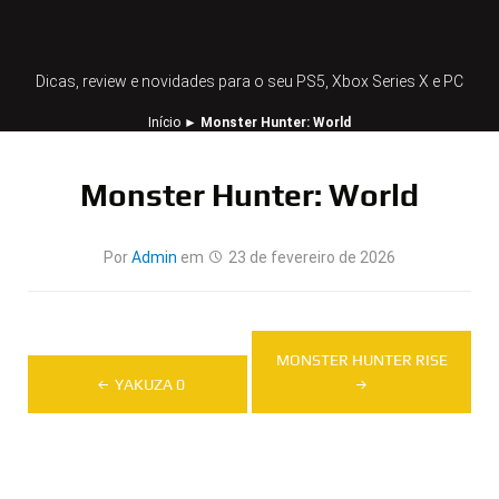
Dicas, review e novidades para o seu PS5, Xbox Series X e PC
Início
►
Monster Hunter: World
Monster Hunter: World
Por
Admin
em
23 de fevereiro de 2026
Navegação
MONSTER HUNTER RISE
de
YAKUZA 0
Post