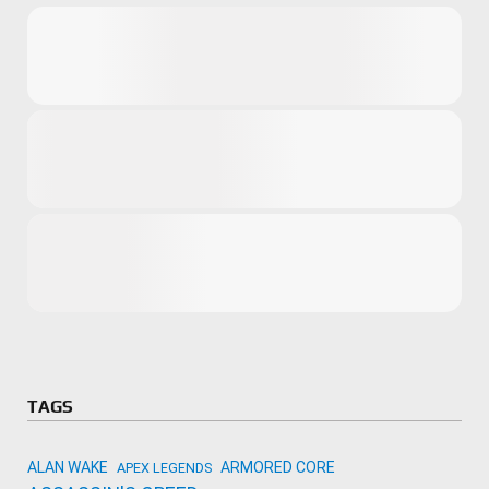
Microsoft
Amazon
Novidades
primeira ví
para compr
Activision
TAGS
ALAN WAKE
ARMORED CORE
APEX LEGENDS