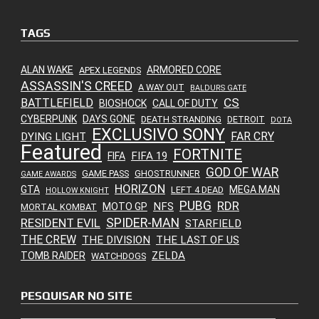
TAGS
ALAN WAKE
ARMORED CORE
APEX LEGENDS
ASSASSIN'S CREED
A WAY OUT
BALDURS GATE
CS
BATTLEFIELD
BIOSHOCK
CALL OF DUTY
CYBERPUNK
DAYS GONE
DEATH STRANDING
DETROIT
DOTA
EXCLUSIVO SONY
FAR CRY
DYING LIGHT
Featured
FORTNITE
FIFA 19
FIFA
GOD OF WAR
GAME PASS
GHOSTRUNNER
GAME AWARDS
HORIZON
GTA
MEGA MAN
LEFT 4 DEAD
HOLLOW KNIGHT
PUBG
RDR
NFS
MOTO GP
MORTAL KOMBAT
SPIDER-MAN
RESIDENT EVIL
STARFIELD
THE CREW
THE DIVISION
THE LAST OF US
ZELDA
TOMB RAIDER
WATCHDOGS
PESQUISAR NO SITE