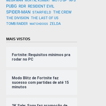
NFS
MEGA MAN
MOTO GP
MORTAL KOMBAT
PUBG
RDR
RESIDENT EVIL
SPIDER-MAN
THE CREW
STARFIELD
THE DIVISION
THE LAST OF US
ZELDA
TOMB RAIDER
WATCHDOGS
MAIS VISTOS
Fortnite: Requisitos mínimos pra
rodar no PC
Modo Blitz de Fortnite faz
sucesso com partidas de até 15
minutos
2K Sale: Sony faz promoção de