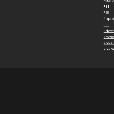
Plataf
PS4
PS5
Requis
RPG
Sobrevi
Troféu
Xbox O
Xbox Se