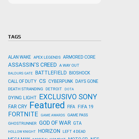
Microso
Amazon
Novidades
primeira
para co
Activisi
TAGS
ALAN WAKE
ARMORED CORE
APEX LEGENDS
ASSASSIN'S CREED
A WAY OUT
BATTLEFIELD
BIOSHOCK
BALDURS GATE
CS
CALL OF DUTY
CYBERPUNK
DAYS GONE
DEATH STRANDING
DETROIT
DOTA
EXCLUSIVO SONY
DYING LIGHT
Featured
FAR CRY
FIFA 19
FIFA
FORTNITE
GAME PASS
GAME AWARDS
GOD OF WAR
GTA
GHOSTRUNNER
HORIZON
LEFT 4 DEAD
HOLLOW KNIGHT