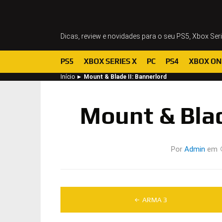
Dicas, review e novidades para o seu PS5, Xbox Ser
PS5
XBOX SERIES X
PC
PS4
XBOX ON
Início
►
Mount & Blade II: Bannerlord
Mount & Blad
Por
Admin
em
Navegação
ARMA 3
de