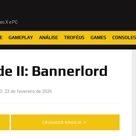
ies X e PC
E
GAMEPLAY
ANÁLISE
TROFÉUS
GAMES
CONSOLES
e II: Bannerlord
23 de fevereiro de 2026
CRUSADER KINGS III