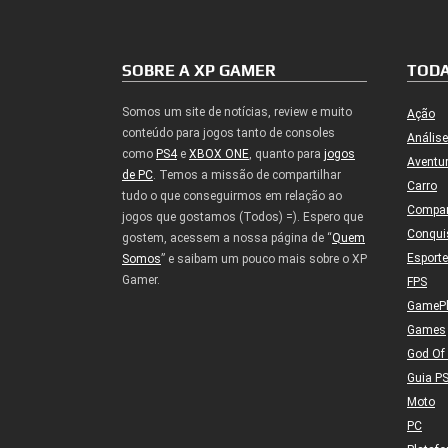
SOBRE A XP GAMER
TODA
Somos um site de notícias, review e muito
Ação
conteúdo para jogos tanto de consoles
Análise
como
PS4
e
XBOX ONE
, quanto para
jogos
Aventu
de PC
. Temos a missão de compartilhar
Carro
tudo o que conseguirmos em relação ao
Compa
jogos que gostamos (Todos) =). Espero que
Conqui
gostem, acessem a nossa página de “
Quem
Esport
Somos
” e saibam um pouco mais sobre o XP
Gamer.
FPS
GameP
Games
God Of
Guia P
Moto
PC