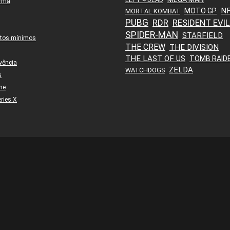
orma
N
MOTO GP
MORTAL KOMBAT
PUBG
RDR
RESIDENT EVIL
SPIDER-MAN
STARFIELD
itos mínimos
THE CREW
THE DIVISION
THE LAST OF US
TOMB RAID
vência
ZELDA
WATCHDOGS
s
ne
ries X