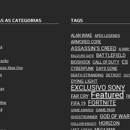
S AS CATEGORIAS
TAGS
ALAN WAKE
APEX LEGENDS
ARMORED CORE
ra
ASSASSIN'S CREED
A WAY
BATTLEFIELD
BALDURS GATE
ração
CS
BIOSHOCK
CALL OF DUTY
stas Xbox One
CYBERPUNK
DAYS GONE
es
DEATH STRANDING
DETROIT
DO
DYING LIGHT
EXCLUSIVO SONY
lay
Featured
FAR CRY
FI
FORTNITE
 War
FIFA 19
S4
GAME PASS
GAME AWARDS
GOD OF WAR
GHOSTRUNNER
HORIZON
HOLLOW KNIGHT
MEGA MAN
LEFT 4 DEAD