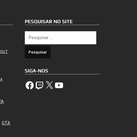
PESQUISAR NO SITE
Pesquisar
por:
 OUT
SIGA-NOS
TA
Facebook
Twitch
X
YouTube
FA
GTA