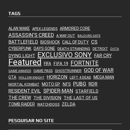
TAGS
ALAN WAKE
ARMORED CORE
APEX LEGENDS
ASSASSIN'S CREED
A WAY OUT
BALDURS GATE
CS
BATTLEFIELD
BIOSHOCK
CALL OF DUTY
CYBERPUNK
DAYS GONE
DEATH STRANDING
DETROIT
DOTA
EXCLUSIVO SONY
FAR CRY
DYING LIGHT
Featured
FORTNITE
FIFA 19
FIFA
GOD OF WAR
GAME PASS
GHOSTRUNNER
GAME AWARDS
HORIZON
GTA
MEGA MAN
LEFT 4 DEAD
HOLLOW KNIGHT
PUBG
RDR
NFS
MOTO GP
MORTAL KOMBAT
SPIDER-MAN
RESIDENT EVIL
STARFIELD
THE CREW
THE DIVISION
THE LAST OF US
ZELDA
TOMB RAIDER
WATCHDOGS
PESQUISAR NO SITE