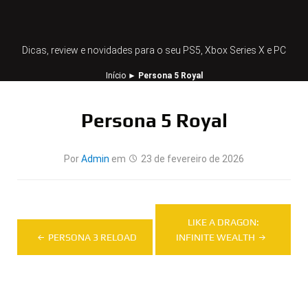
Dicas, review e novidades para o seu PS5, Xbox Series X e PC
Início
►
Persona 5 Royal
Persona 5 Royal
Por
Admin
em
23 de fevereiro de 2026
Navegação
LIKE A DRAGON:
de
PERSONA 3 RELOAD
INFINITE WEALTH
Post