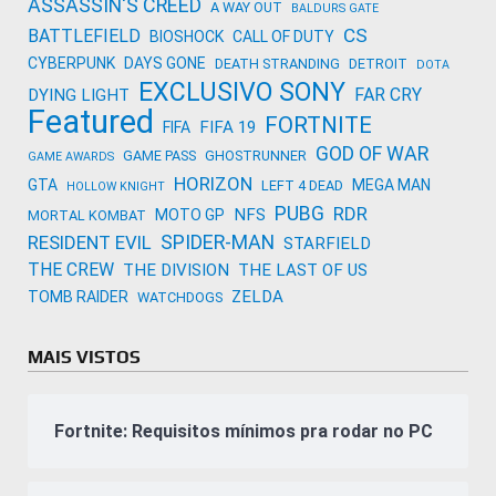
ASSASSIN'S CREED
A WAY OUT
BALDURS GATE
CS
BATTLEFIELD
BIOSHOCK
CALL OF DUTY
CYBERPUNK
DAYS GONE
DEATH STRANDING
DETROIT
DOTA
EXCLUSIVO SONY
FAR CRY
DYING LIGHT
Featured
FORTNITE
FIFA 19
FIFA
GOD OF WAR
GAME PASS
GHOSTRUNNER
GAME AWARDS
HORIZON
GTA
MEGA MAN
LEFT 4 DEAD
HOLLOW KNIGHT
PUBG
RDR
NFS
MOTO GP
MORTAL KOMBAT
SPIDER-MAN
RESIDENT EVIL
STARFIELD
THE CREW
THE DIVISION
THE LAST OF US
ZELDA
TOMB RAIDER
WATCHDOGS
MAIS VISTOS
Fortnite: Requisitos mínimos pra rodar no PC