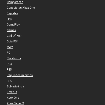
Comparação
Conquistas Xbox One
Esportes
FPS
GamePlay
Games
God Of War
Guia PS4
Moto
PC
Plataforma
PS4
PS5
Requisitos mínimos
RPG
Sobrevivência
Troféus
Xbox One
Xbox Series X