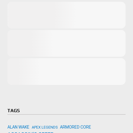
Microsoft
Amazon
Novidades
primeira ví
para compr
Activision
TAGS
ALAN WAKE
ARMORED CORE
APEX LEGENDS