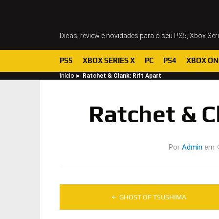
Dicas, review e novidades para o seu PS5, Xbox Ser
PS5
XBOX SERIES X
PC
PS4
XBOX ON
Início
►
Ratchet & Clank: Rift Apart
Ratchet & C
Por
Admin
em
Navegação
GHOST OF TSUSHIMA
de