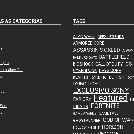
S AS CATEGORIAS
TAGS
ALAN WAKE
APEX LEGENDS
ARMORED CORE
ra
ASSASSIN'S CREED
A WAY
BATTLEFIELD
BALDURS GATE
ração
CS
BIOSHOCK
CALL OF DUTY
stas Xbox One
CYBERPUNK
DAYS GONE
es
DEATH STRANDING
DETROIT
DO
DYING LIGHT
EXCLUSIVO SONY
lay
Featured
FAR CRY
FI
FORTNITE
 War
FIFA 19
S4
GAME PASS
GAME AWARDS
GOD OF WAR
GHOSTRUNNER
HORIZON
HOLLOW KNIGHT
MEGA MAN
LEFT 4 DEAD