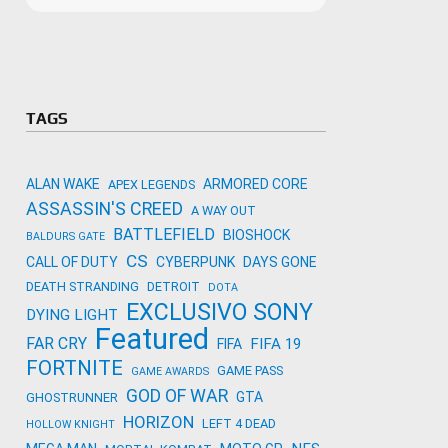
Microso
Amazon
Novidades
primeira
para co
Activisi
TAGS
ALAN WAKE
ARMORED CORE
APEX LEGENDS
ASSASSIN'S CREED
A WAY OUT
BATTLEFIELD
BIOSHOCK
BALDURS GATE
CS
CALL OF DUTY
CYBERPUNK
DAYS GONE
DEATH STRANDING
DETROIT
DOTA
EXCLUSIVO SONY
DYING LIGHT
Featured
FAR CRY
FIFA 19
FIFA
FORTNITE
GAME PASS
GAME AWARDS
GOD OF WAR
GTA
GHOSTRUNNER
HORIZON
LEFT 4 DEAD
HOLLOW KNIGHT