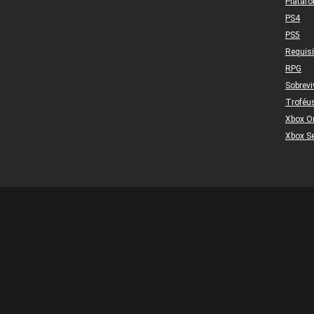
Plataf
PS4
PS5
Requis
RPG
Sobrevi
Troféu
Xbox O
Xbox Se