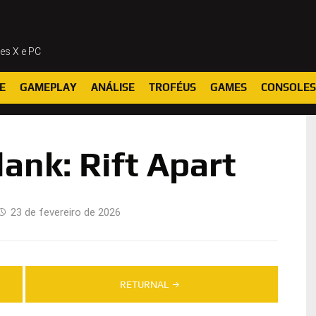
ies X e PC
E
GAMEPLAY
ANÁLISE
TROFÉUS
GAMES
CONSOLES
lank: Rift Apart
23 de fevereiro de 2026
RETURNAL