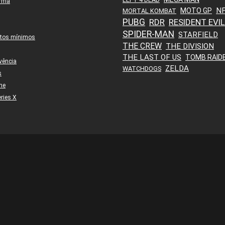
orma
N
MOTO GP
MORTAL KOMBAT
PUBG
RDR
RESIDENT EVIL
SPIDER-MAN
STARFIELD
itos mínimos
THE CREW
THE DIVISION
THE LAST OF US
TOMB RAID
vência
ZELDA
WATCHDOGS
s
ne
ries X