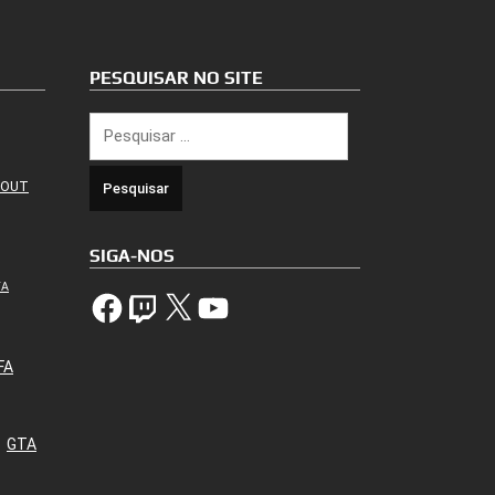
PESQUISAR NO SITE
Pesquisar
por:
 OUT
SIGA-NOS
TA
Facebook
Twitch
X
YouTube
FA
GTA