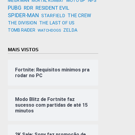
NFS
MEGA MAN
MOTO GP
MORTAL KOMBAT
PUBG
RDR
RESIDENT EVIL
SPIDER-MAN
THE CREW
STARFIELD
THE DIVISION
THE LAST OF US
ZELDA
TOMB RAIDER
WATCHDOGS
MAIS VISTOS
Fortnite: Requisitos mínimos pra
rodar no PC
Modo Blitz de Fortnite faz
sucesso com partidas de até 15
minutos
2K Sale: Sony faz promoção de