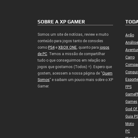
SOBRE A XP GAMER
TODA
Somos um site de notícias, review e muito
Ação
conteúdo para jogos tanto de consoles
Análise
como
PS4
e
XBOX ONE
, quanto para
jogos
Aventu
de PC
. Temos a missão de compartilhar
Carro
tudo o que conseguirmos em relação ao
Compa
jogos que gostamos (Todos) =). Espero que
Conqui
gostem, acessem a nossa página de “
Quem
Esport
Somos
” e saibam um pouco mais sobre o XP
Gamer.
FPS
GameP
Games
God Of
Guia P
Moto
PC