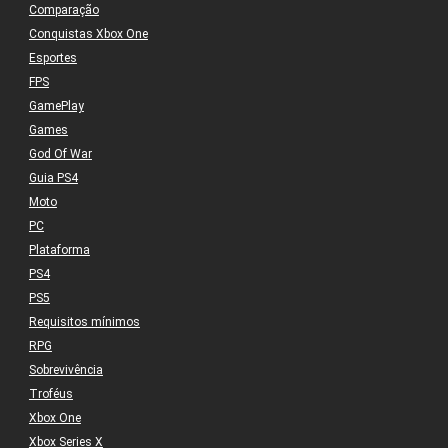
Comparação
Conquistas Xbox One
Esportes
FPS
GamePlay
Games
God Of War
Guia PS4
Moto
PC
Plataforma
PS4
PS5
Requisitos mínimos
RPG
Sobrevivência
Troféus
Xbox One
Xbox Series X