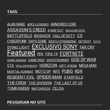
TAGS
ALAN WAKE
ARMORED CORE
APEX LEGENDS
ASSASSIN'S CREED
A WAY OUT
BALDURS GATE
CS
BATTLEFIELD
BIOSHOCK
CALL OF DUTY
CYBERPUNK
DAYS GONE
DEATH STRANDING
DETROIT
DOTA
EXCLUSIVO SONY
FAR CRY
DYING LIGHT
Featured
FORTNITE
FIFA 19
FIFA
GOD OF WAR
GAME PASS
GHOSTRUNNER
GAME AWARDS
HORIZON
GTA
MEGA MAN
LEFT 4 DEAD
HOLLOW KNIGHT
PUBG
RDR
NFS
MOTO GP
MORTAL KOMBAT
SPIDER-MAN
RESIDENT EVIL
STARFIELD
THE CREW
THE DIVISION
THE LAST OF US
ZELDA
TOMB RAIDER
WATCHDOGS
PESQUISAR NO SITE