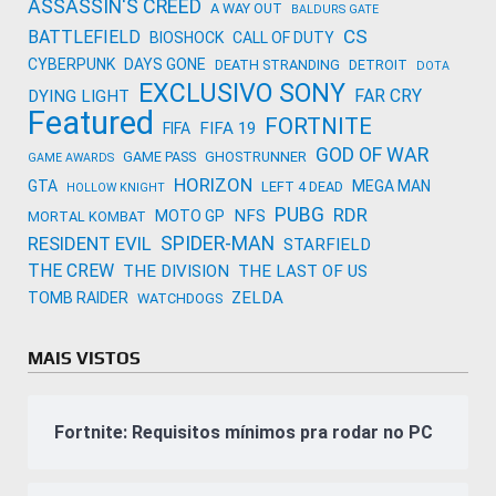
ASSASSIN'S CREED
A WAY OUT
BALDURS GATE
CS
BATTLEFIELD
BIOSHOCK
CALL OF DUTY
CYBERPUNK
DAYS GONE
DEATH STRANDING
DETROIT
DOTA
EXCLUSIVO SONY
FAR CRY
DYING LIGHT
Featured
FORTNITE
FIFA 19
FIFA
GOD OF WAR
GAME PASS
GHOSTRUNNER
GAME AWARDS
HORIZON
GTA
MEGA MAN
LEFT 4 DEAD
HOLLOW KNIGHT
PUBG
RDR
NFS
MOTO GP
MORTAL KOMBAT
SPIDER-MAN
RESIDENT EVIL
STARFIELD
THE CREW
THE DIVISION
THE LAST OF US
ZELDA
TOMB RAIDER
WATCHDOGS
MAIS VISTOS
Fortnite: Requisitos mínimos pra rodar no PC