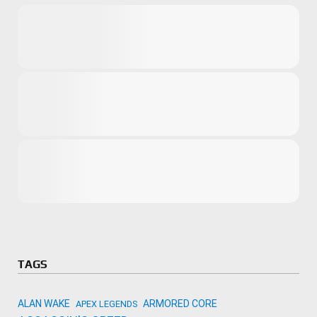
Microsoft
Amazon
Novidades
primeira ví
para compr
Activision
TAGS
ALAN WAKE
ARMORED CORE
APEX LEGENDS