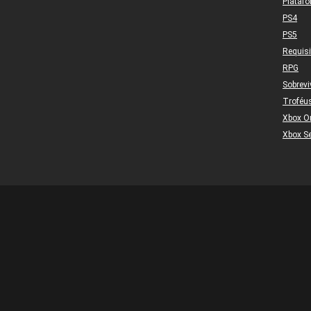
Plataf
PS4
PS5
Requis
RPG
Sobrevi
Troféu
Xbox O
Xbox Se