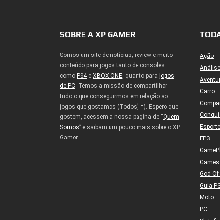
SOBRE A XP GAMER
TODA
Somos um site de notícias, review e muito
Ação
conteúdo para jogos tanto de consoles
Análise
como
PS4
e
XBOX ONE
, quanto para
jogos
Aventu
de PC
. Temos a missão de compartilhar
Carro
tudo o que conseguirmos em relação ao
Compa
jogos que gostamos (Todos) =). Espero que
Conqui
gostem, acessem a nossa página de “
Quem
Esport
Somos
” e saibam um pouco mais sobre o XP
Gamer.
FPS
GameP
Games
God Of
Guia P
Moto
PC