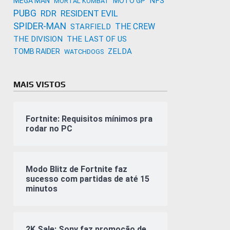
NFS
MEGA MAN
MOTO GP
MORTAL KOMBAT
PUBG
RDR
RESIDENT EVIL
SPIDER-MAN
THE CREW
STARFIELD
THE DIVISION
THE LAST OF US
ZELDA
TOMB RAIDER
WATCHDOGS
MAIS VISTOS
Fortnite: Requisitos mínimos pra
rodar no PC
Modo Blitz de Fortnite faz
sucesso com partidas de até 15
minutos
2K Sale: Sony faz promoção de