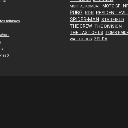
orma
N
MOTO GP
MORTAL KOMBAT
PUBG
RDR
RESIDENT EVIL
SPIDER-MAN
STARFIELD
itos mínimos
THE CREW
THE DIVISION
THE LAST OF US
TOMB RAID
vência
ZELDA
WATCHDOGS
s
ne
ries X