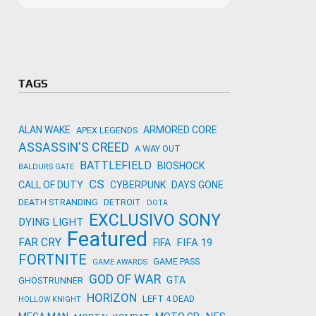
Microso
Amazon
Novidades
primeira
para co
Activisi
TAGS
ALAN WAKE
ARMORED CORE
APEX LEGENDS
ASSASSIN'S CREED
A WAY OUT
BATTLEFIELD
BIOSHOCK
BALDURS GATE
CS
CALL OF DUTY
CYBERPUNK
DAYS GONE
DEATH STRANDING
DETROIT
DOTA
EXCLUSIVO SONY
DYING LIGHT
Featured
FAR CRY
FIFA 19
FIFA
FORTNITE
GAME PASS
GAME AWARDS
GOD OF WAR
GTA
GHOSTRUNNER
HORIZON
LEFT 4 DEAD
HOLLOW KNIGHT