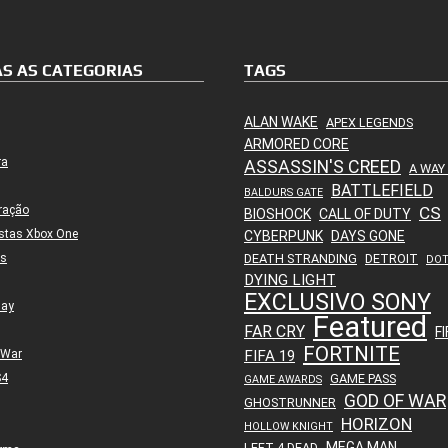
S AS CATEGORIAS
TAGS
ALAN WAKE
APEX LEGENDS
ARMORED CORE
ra
ASSASSIN'S CREED
A WAY
BATTLEFIELD
BALDURS GATE
ração
CS
BIOSHOCK
CALL OF DUTY
stas Xbox One
CYBERPUNK
DAYS GONE
es
DEATH STRANDING
DETROIT
DO
DYING LIGHT
EXCLUSIVO SONY
lay
Featured
FAR CRY
FI
FORTNITE
 War
FIFA 19
S4
GAME PASS
GAME AWARDS
GOD OF WAR
GHOSTRUNNER
HORIZON
HOLLOW KNIGHT
MEGA MAN
LEFT 4 DEAD