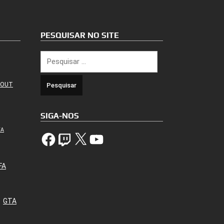
PESQUISAR NO SITE
Pesquisar
por:
 OUT
SIGA-NOS
TA
Facebook
Twitch
X
YouTube
FA
GTA