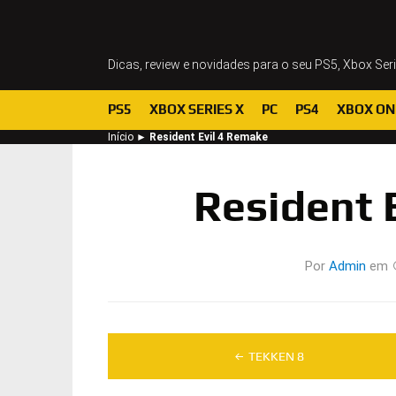
Dicas, review e novidades para o seu PS5, Xbox Ser
PS5
XBOX SERIES X
PC
PS4
XBOX ON
Início
►
Resident Evil 4 Remake
Resident 
Por
Admin
em
Navegação
TEKKEN 8
de