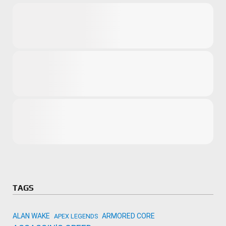
Microsoft
Amazon
Novidades
primeira ví
para compr
Activision
TAGS
ALAN WAKE
ARMORED CORE
APEX LEGENDS