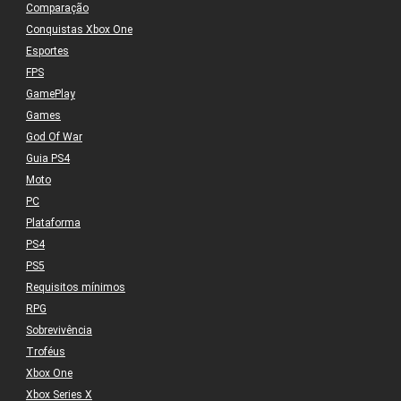
Comparação
Conquistas Xbox One
Esportes
FPS
GamePlay
Games
God Of War
Guia PS4
Moto
PC
Plataforma
PS4
PS5
Requisitos mínimos
RPG
Sobrevivência
Troféus
Xbox One
Xbox Series X