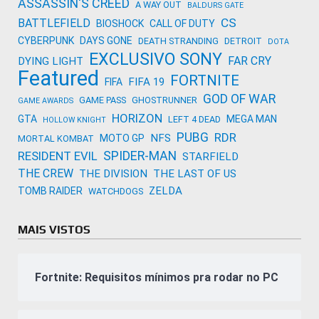
ASSASSIN'S CREED
A WAY OUT
BALDURS GATE
CS
BATTLEFIELD
BIOSHOCK
CALL OF DUTY
CYBERPUNK
DAYS GONE
DEATH STRANDING
DETROIT
DOTA
EXCLUSIVO SONY
FAR CRY
DYING LIGHT
Featured
FORTNITE
FIFA 19
FIFA
GOD OF WAR
GAME PASS
GHOSTRUNNER
GAME AWARDS
HORIZON
GTA
MEGA MAN
LEFT 4 DEAD
HOLLOW KNIGHT
PUBG
RDR
NFS
MOTO GP
MORTAL KOMBAT
SPIDER-MAN
RESIDENT EVIL
STARFIELD
THE CREW
THE DIVISION
THE LAST OF US
ZELDA
TOMB RAIDER
WATCHDOGS
MAIS VISTOS
Fortnite: Requisitos mínimos pra rodar no PC