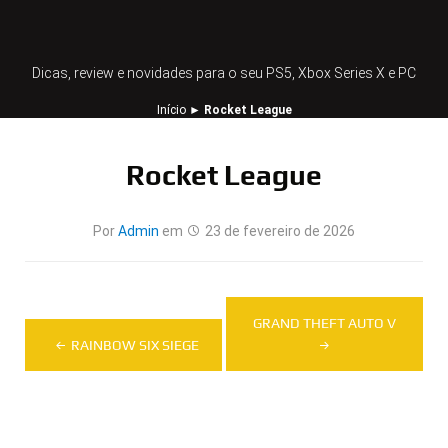
Dicas, review e novidades para o seu PS5, Xbox Series X e PC
Início
►
Rocket League
Rocket League
Por
Admin
em
23 de fevereiro de 2026
Navegação
GRAND THEFT AUTO V
de
RAINBOW SIX SIEGE
Post