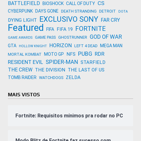
CS
BATTLEFIELD
BIOSHOCK
CALL OF DUTY
CYBERPUNK
DAYS GONE
DEATH STRANDING
DETROIT
DOTA
EXCLUSIVO SONY
FAR CRY
DYING LIGHT
Featured
FORTNITE
FIFA 19
FIFA
GOD OF WAR
GAME PASS
GHOSTRUNNER
GAME AWARDS
HORIZON
GTA
MEGA MAN
LEFT 4 DEAD
HOLLOW KNIGHT
PUBG
RDR
NFS
MOTO GP
MORTAL KOMBAT
SPIDER-MAN
RESIDENT EVIL
STARFIELD
THE CREW
THE DIVISION
THE LAST OF US
ZELDA
TOMB RAIDER
WATCHDOGS
MAIS VISTOS
Fortnite: Requisitos mínimos pra rodar no PC
Modo Blitz de Fortnite faz sucesso com