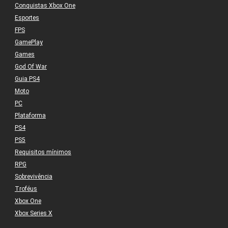
Conquistas Xbox One
Esportes
FPS
GamePlay
Games
God Of War
Guia PS4
Moto
PC
Plataforma
PS4
PS5
Requisitos mínimos
RPG
Sobrevivência
Troféus
Xbox One
Xbox Series X