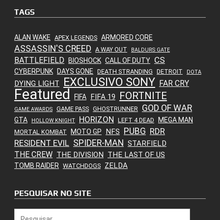
TAGS
ALAN WAKE
ARMORED CORE
APEX LEGENDS
ASSASSIN'S CREED
A WAY OUT
BALDURS GATE
CS
BATTLEFIELD
BIOSHOCK
CALL OF DUTY
CYBERPUNK
DAYS GONE
DEATH STRANDING
DETROIT
DOTA
EXCLUSIVO SONY
FAR CRY
DYING LIGHT
Featured
FORTNITE
FIFA 19
FIFA
GOD OF WAR
GAME PASS
GHOSTRUNNER
GAME AWARDS
HORIZON
GTA
MEGA MAN
LEFT 4 DEAD
HOLLOW KNIGHT
PUBG
RDR
NFS
MOTO GP
MORTAL KOMBAT
SPIDER-MAN
RESIDENT EVIL
STARFIELD
THE CREW
THE DIVISION
THE LAST OF US
ZELDA
TOMB RAIDER
WATCHDOGS
PESQUISAR NO SITE
Pesquisar