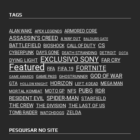
TAGS
ALAN WAKE
ARMORED CORE
APEX LEGENDS
ASSASSIN'S CREED
A WAY OUT
BALDURS GATE
CS
BATTLEFIELD
BIOSHOCK
CALL OF DUTY
CYBERPUNK
DAYS GONE
DEATH STRANDING
DETROIT
DOTA
EXCLUSIVO SONY
FAR CRY
DYING LIGHT
Featured
FORTNITE
FIFA 19
FIFA
GOD OF WAR
GAME PASS
GHOSTRUNNER
GAME AWARDS
HORIZON
GTA
MEGA MAN
LEFT 4 DEAD
HOLLOW KNIGHT
PUBG
RDR
NFS
MOTO GP
MORTAL KOMBAT
SPIDER-MAN
RESIDENT EVIL
STARFIELD
THE CREW
THE DIVISION
THE LAST OF US
ZELDA
TOMB RAIDER
WATCHDOGS
PESQUISAR NO SITE