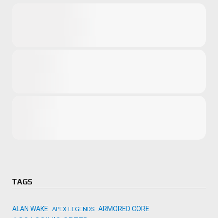
Microsoft
Amazon
Novidades
primeira ví
para compr
Activision
TAGS
ALAN WAKE
ARMORED CORE
APEX LEGENDS