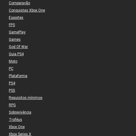
Comparação
Conquistas Xbox One
Esportes
FPS
GamePlay
Games
God Of War
Guia PS4
Moto
PC
Plataforma
PS4
PS5
Requisitos mínimos
RPG
Sobrevivência
Troféus
Xbox One
Xbox Series X