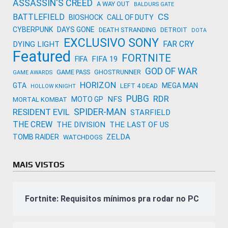
ASSASSIN'S CREED
A WAY OUT
BALDURS GATE
CS
BATTLEFIELD
BIOSHOCK
CALL OF DUTY
CYBERPUNK
DAYS GONE
DEATH STRANDING
DETROIT
DOTA
EXCLUSIVO SONY
FAR CRY
DYING LIGHT
Featured
FORTNITE
FIFA 19
FIFA
GOD OF WAR
GAME PASS
GHOSTRUNNER
GAME AWARDS
HORIZON
GTA
MEGA MAN
LEFT 4 DEAD
HOLLOW KNIGHT
PUBG
RDR
NFS
MOTO GP
MORTAL KOMBAT
SPIDER-MAN
RESIDENT EVIL
STARFIELD
THE CREW
THE DIVISION
THE LAST OF US
ZELDA
TOMB RAIDER
WATCHDOGS
MAIS VISTOS
Fortnite: Requisitos mínimos pra rodar no PC