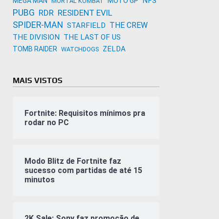
NFS
MEGA MAN
MOTO GP
MORTAL KOMBAT
PUBG
RDR
RESIDENT EVIL
SPIDER-MAN
THE CREW
STARFIELD
THE DIVISION
THE LAST OF US
ZELDA
TOMB RAIDER
WATCHDOGS
MAIS VISTOS
Fortnite: Requisitos mínimos pra
rodar no PC
Modo Blitz de Fortnite faz
sucesso com partidas de até 15
minutos
2K Sale: Sony faz promoção de