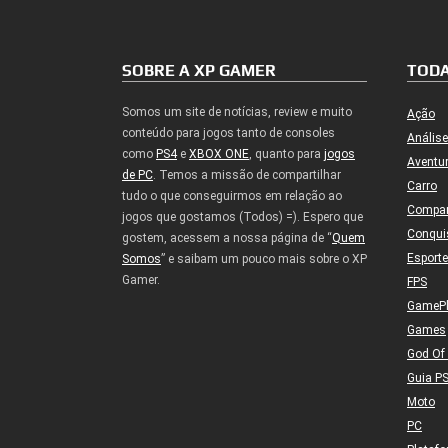
SOBRE A XP GAMER
TODA
Somos um site de notícias, review e muito
Ação
conteúdo para jogos tanto de consoles
Análise
como
PS4
e
XBOX ONE
, quanto para
jogos
Aventu
de PC
. Temos a missão de compartilhar
Carro
tudo o que conseguirmos em relação ao
Compa
jogos que gostamos (Todos) =). Espero que
Conqui
gostem, acessem a nossa página de “
Quem
Esport
Somos
” e saibam um pouco mais sobre o XP
Gamer.
FPS
GameP
Games
God Of
Guia P
Moto
PC