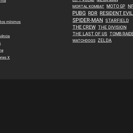
orma
N
MOTO GP
MORTAL KOMBAT
PUBG
RDR
RESIDENT EVIL
SPIDER-MAN
STARFIELD
itos mínimos
THE CREW
THE DIVISION
THE LAST OF US
TOMB RAID
vência
ZELDA
WATCHDOGS
s
ne
ries X