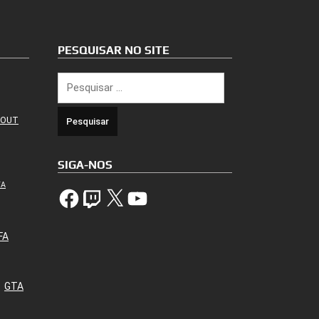
PESQUISAR NO SITE
Pesquisar
por:
 OUT
SIGA-NOS
TA
Facebook
Twitch
X
YouTube
FA
GTA