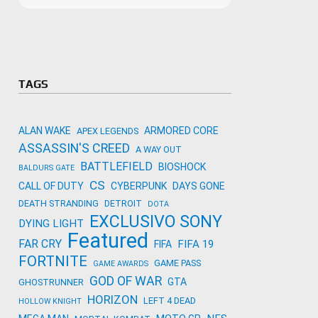
Microso
Amazon
Novidades
primeira
para co
Activisi
TAGS
ALAN WAKE
ARMORED CORE
APEX LEGENDS
ASSASSIN'S CREED
A WAY OUT
BATTLEFIELD
BIOSHOCK
BALDURS GATE
CS
CALL OF DUTY
CYBERPUNK
DAYS GONE
DEATH STRANDING
DETROIT
DOTA
EXCLUSIVO SONY
DYING LIGHT
Featured
FAR CRY
FIFA 19
FIFA
FORTNITE
GAME PASS
GAME AWARDS
GOD OF WAR
GTA
GHOSTRUNNER
HORIZON
LEFT 4 DEAD
HOLLOW KNIGHT