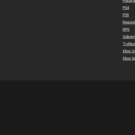
Plataf
PS4
PS5
Requis
RPG
Sobrevi
Troféu
Xbox O
Xbox Se