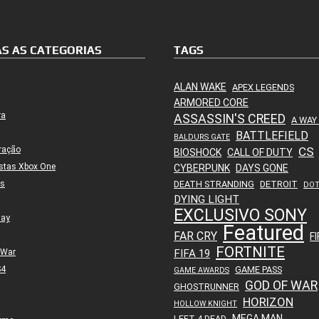
S AS CATEGORIAS
TAGS
ALAN WAKE
APEX LEGENDS
ARMORED CORE
ra
ASSASSIN'S CREED
A WAY
BATTLEFIELD
BALDURS GATE
ração
CS
BIOSHOCK
CALL OF DUTY
stas Xbox One
CYBERPUNK
DAYS GONE
es
DEATH STRANDING
DETROIT
DO
DYING LIGHT
EXCLUSIVO SONY
lay
Featured
FAR CRY
FI
FORTNITE
 War
FIFA 19
S4
GAME PASS
GAME AWARDS
GOD OF WAR
GHOSTRUNNER
HORIZON
HOLLOW KNIGHT
MEGA MAN
LEFT 4 DEAD