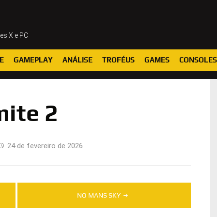
ies X e PC
E
GAMEPLAY
ANÁLISE
TROFÉUS
GAMES
CONSOLES
ite 2
24 de fevereiro de 2026
NO MANS SKY