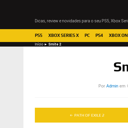
Dicas, review e novidades para o seu PS5, Xbox Ser
PS5
XBOX SERIES X
PC
PS4
XBOX ON
Início
►
Smite 2
Sm
Por
Admin
em
Navegação
PATH OF EXILE 2
de