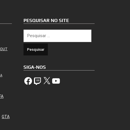
PESQUISAR NO SITE
Pesquisar
por:
 OUT
SIGA-NOS
TA
Facebook
Twitch
X
YouTube
FA
GTA