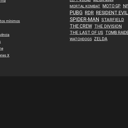
orma
N
MOTO GP
MORTAL KOMBAT
PUBG
RDR
RESIDENT EVIL
SPIDER-MAN
STARFIELD
itos mínimos
THE CREW
THE DIVISION
THE LAST OF US
TOMB RAID
vência
ZELDA
WATCHDOGS
s
ne
ries X