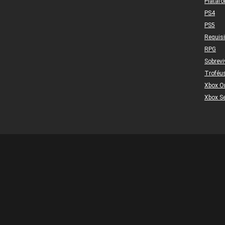
Plataf
PS4
PS5
Requis
RPG
Sobrevi
Troféu
Xbox O
Xbox Se