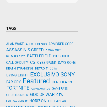
Microso
Amazon
Novidades
primeira
para co
Activisi
TAGS
ALAN WAKE
ARMORED CORE
APEX LEGENDS
ASSASSIN'S CREED
A WAY OUT
BATTLEFIELD
BIOSHOCK
BALDURS GATE
CS
CALL OF DUTY
CYBERPUNK
DAYS GONE
DEATH STRANDING
DETROIT
DOTA
EXCLUSIVO SONY
DYING LIGHT
Featured
FAR CRY
FIFA 19
FIFA
FORTNITE
GAME PASS
GAME AWARDS
GOD OF WAR
GTA
GHOSTRUNNER
HORIZON
LEFT 4 DEAD
HOLLOW KNIGHT