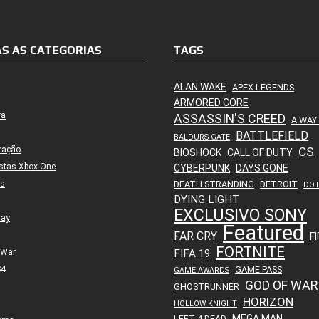
S AS CATEGORIAS
TAGS
ALAN WAKE
APEX LEGENDS
ARMORED CORE
ra
ASSASSIN'S CREED
A WAY
BATTLEFIELD
BALDURS GATE
ração
CS
BIOSHOCK
CALL OF DUTY
stas Xbox One
CYBERPUNK
DAYS GONE
es
DEATH STRANDING
DETROIT
DO
DYING LIGHT
EXCLUSIVO SONY
lay
Featured
FAR CRY
FI
FORTNITE
 War
FIFA 19
S4
GAME PASS
GAME AWARDS
GOD OF WAR
GHOSTRUNNER
HORIZON
HOLLOW KNIGHT
MEGA MAN
LEFT 4 DEAD