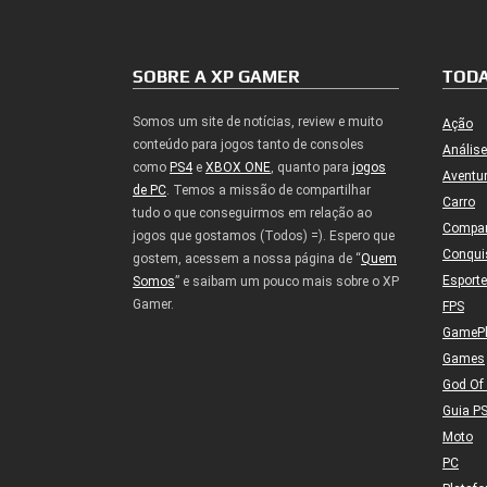
SOBRE A XP GAMER
TODA
Somos um site de notícias, review e muito
Ação
conteúdo para jogos tanto de consoles
Análise
como
PS4
e
XBOX ONE
, quanto para
jogos
Aventu
de PC
. Temos a missão de compartilhar
Carro
tudo o que conseguirmos em relação ao
Compa
jogos que gostamos (Todos) =). Espero que
Conqui
gostem, acessem a nossa página de “
Quem
Esport
Somos
” e saibam um pouco mais sobre o XP
Gamer.
FPS
GameP
Games
God Of
Guia P
Moto
PC