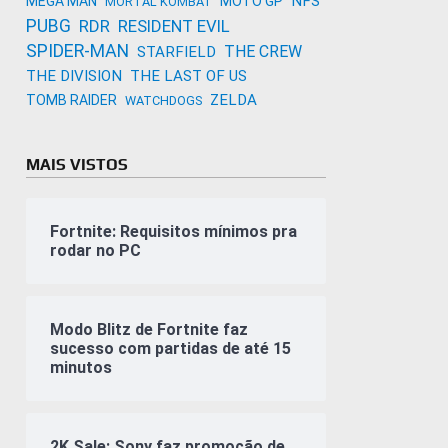
NFS
MEGA MAN
MOTO GP
MORTAL KOMBAT
PUBG
RDR
RESIDENT EVIL
SPIDER-MAN
THE CREW
STARFIELD
THE DIVISION
THE LAST OF US
ZELDA
TOMB RAIDER
WATCHDOGS
MAIS VISTOS
Fortnite: Requisitos mínimos pra
rodar no PC
Modo Blitz de Fortnite faz
sucesso com partidas de até 15
minutos
2K Sale: Sony faz promoção de