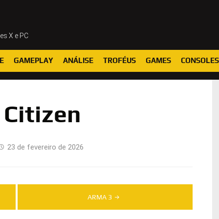
ies X e PC
E
GAMEPLAY
ANÁLISE
TROFÉUS
GAMES
CONSOLES
 Citizen
23 de fevereiro de 2026
ARMA 3