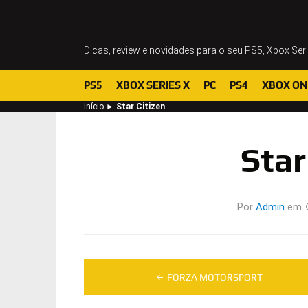
Dicas, review e novidades para o seu PS5, Xbox Ser
PS5
XBOX SERIES X
PC
PS4
XBOX ON
Início
►
Star Citizen
Star
Por
Admin
em
Navegação
FORZA MOTORSPORT
de