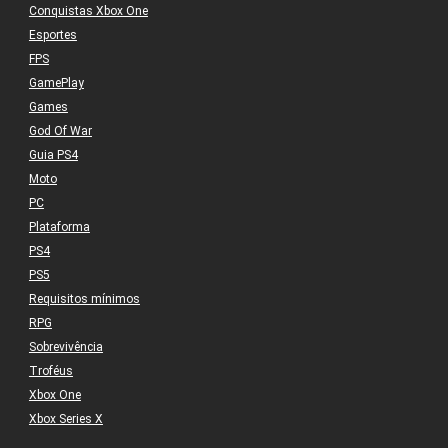
Conquistas Xbox One
Esportes
FPS
GamePlay
Games
God Of War
Guia PS4
Moto
PC
Plataforma
PS4
PS5
Requisitos mínimos
RPG
Sobrevivência
Troféus
Xbox One
Xbox Series X