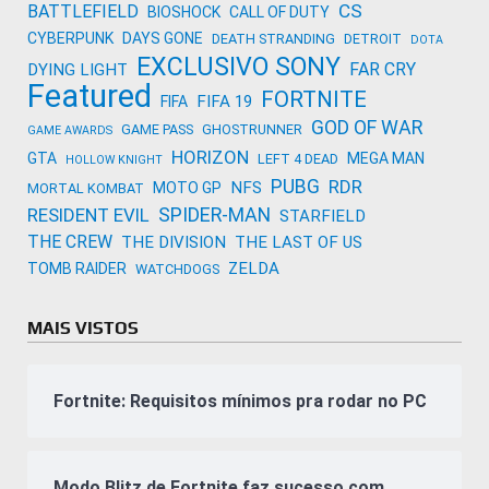
CS
BATTLEFIELD
BIOSHOCK
CALL OF DUTY
CYBERPUNK
DAYS GONE
DEATH STRANDING
DETROIT
DOTA
EXCLUSIVO SONY
FAR CRY
DYING LIGHT
Featured
FORTNITE
FIFA 19
FIFA
GOD OF WAR
GAME PASS
GHOSTRUNNER
GAME AWARDS
HORIZON
GTA
MEGA MAN
LEFT 4 DEAD
HOLLOW KNIGHT
PUBG
RDR
NFS
MOTO GP
MORTAL KOMBAT
SPIDER-MAN
RESIDENT EVIL
STARFIELD
THE CREW
THE DIVISION
THE LAST OF US
ZELDA
TOMB RAIDER
WATCHDOGS
MAIS VISTOS
Fortnite: Requisitos mínimos pra rodar no PC
Modo Blitz de Fortnite faz sucesso com