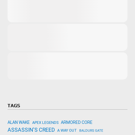
Microsoft
Amazon
Novidades
primeira ví
para compr
Activision
TAGS
ALAN WAKE
ARMORED CORE
APEX LEGENDS
ASSASSIN'S CREED
A WAY OUT
BALDURS GATE