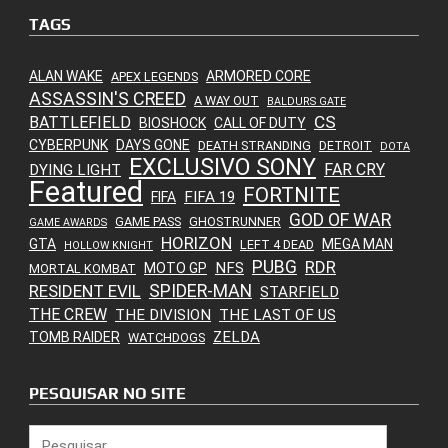
TAGS
ALAN WAKE
ARMORED CORE
APEX LEGENDS
ASSASSIN'S CREED
A WAY OUT
BALDURS GATE
CS
BATTLEFIELD
BIOSHOCK
CALL OF DUTY
CYBERPUNK
DAYS GONE
DEATH STRANDING
DETROIT
DOTA
EXCLUSIVO SONY
FAR CRY
DYING LIGHT
Featured
FORTNITE
FIFA 19
FIFA
GOD OF WAR
GAME PASS
GHOSTRUNNER
GAME AWARDS
HORIZON
GTA
MEGA MAN
LEFT 4 DEAD
HOLLOW KNIGHT
PUBG
RDR
NFS
MOTO GP
MORTAL KOMBAT
SPIDER-MAN
RESIDENT EVIL
STARFIELD
THE CREW
THE DIVISION
THE LAST OF US
ZELDA
TOMB RAIDER
WATCHDOGS
PESQUISAR NO SITE
Pesquisar