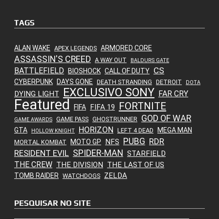
TAGS
ALAN WAKE
ARMORED CORE
APEX LEGENDS
ASSASSIN'S CREED
A WAY OUT
BALDURS GATE
CS
BATTLEFIELD
BIOSHOCK
CALL OF DUTY
CYBERPUNK
DAYS GONE
DEATH STRANDING
DETROIT
DOTA
EXCLUSIVO SONY
FAR CRY
DYING LIGHT
Featured
FORTNITE
FIFA 19
FIFA
GOD OF WAR
GAME PASS
GHOSTRUNNER
GAME AWARDS
HORIZON
GTA
MEGA MAN
LEFT 4 DEAD
HOLLOW KNIGHT
PUBG
RDR
NFS
MOTO GP
MORTAL KOMBAT
SPIDER-MAN
RESIDENT EVIL
STARFIELD
THE CREW
THE DIVISION
THE LAST OF US
ZELDA
TOMB RAIDER
WATCHDOGS
PESQUISAR NO SITE