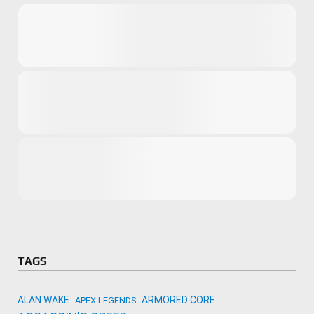
Microsoft
Amazon
Novidades
primeira ví
para compr
Activision
TAGS
ALAN WAKE
ARMORED CORE
APEX LEGENDS