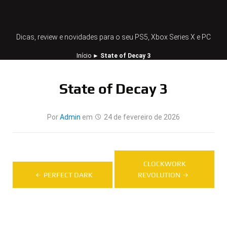
Dicas, review e novidades para o seu PS5, Xbox Series X e PC
Início
►
State of Decay 3
State of Decay 3
Por
Admin
em
24 de fevereiro de 2026
Navegação
CLOCKWORK
de
PERFECT DARK
REVOLUTION
Post