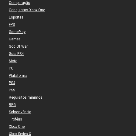
Comparação
Conquistas Xbox One
Esportes
FPS
GamePlay
Games
God Of War
Guia PS4
Moto
PC
Plataforma
PS4
PS5
Requisitos mínimos
RPG
Sobrevivência
Troféus
Xbox One
Xbox Series X