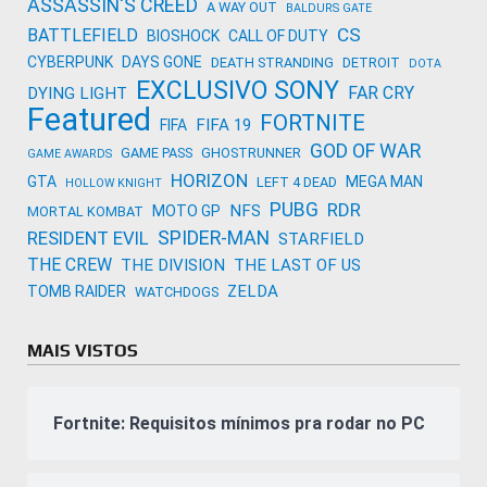
ASSASSIN'S CREED
A WAY OUT
BALDURS GATE
CS
BATTLEFIELD
BIOSHOCK
CALL OF DUTY
CYBERPUNK
DAYS GONE
DEATH STRANDING
DETROIT
DOTA
EXCLUSIVO SONY
FAR CRY
DYING LIGHT
Featured
FORTNITE
FIFA 19
FIFA
GOD OF WAR
GAME PASS
GHOSTRUNNER
GAME AWARDS
HORIZON
GTA
MEGA MAN
LEFT 4 DEAD
HOLLOW KNIGHT
PUBG
RDR
NFS
MOTO GP
MORTAL KOMBAT
SPIDER-MAN
RESIDENT EVIL
STARFIELD
THE CREW
THE DIVISION
THE LAST OF US
ZELDA
TOMB RAIDER
WATCHDOGS
MAIS VISTOS
Fortnite: Requisitos mínimos pra rodar no PC