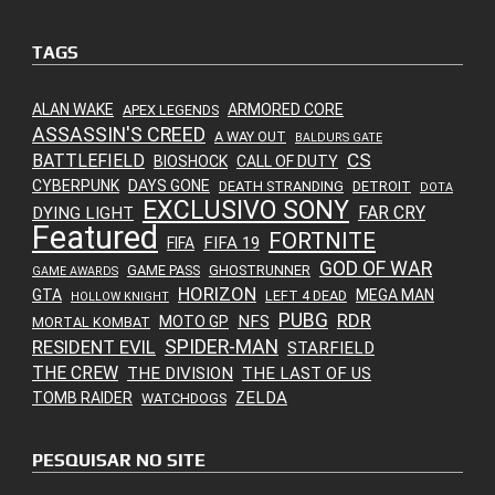
TAGS
ALAN WAKE
ARMORED CORE
APEX LEGENDS
ASSASSIN'S CREED
A WAY OUT
BALDURS GATE
CS
BATTLEFIELD
BIOSHOCK
CALL OF DUTY
CYBERPUNK
DAYS GONE
DEATH STRANDING
DETROIT
DOTA
EXCLUSIVO SONY
FAR CRY
DYING LIGHT
Featured
FORTNITE
FIFA 19
FIFA
GOD OF WAR
GAME PASS
GHOSTRUNNER
GAME AWARDS
HORIZON
GTA
MEGA MAN
LEFT 4 DEAD
HOLLOW KNIGHT
PUBG
RDR
NFS
MOTO GP
MORTAL KOMBAT
SPIDER-MAN
RESIDENT EVIL
STARFIELD
THE CREW
THE DIVISION
THE LAST OF US
ZELDA
TOMB RAIDER
WATCHDOGS
PESQUISAR NO SITE