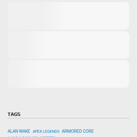
Microsoft
Amazon
Novidades
primeira ví
para compr
Activision
TAGS
ALAN WAKE
ARMORED CORE
APEX LEGENDS