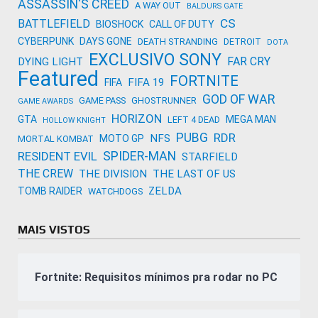
ASSASSIN'S CREED
A WAY OUT
BALDURS GATE
CS
BATTLEFIELD
BIOSHOCK
CALL OF DUTY
CYBERPUNK
DAYS GONE
DEATH STRANDING
DETROIT
DOTA
EXCLUSIVO SONY
FAR CRY
DYING LIGHT
Featured
FORTNITE
FIFA 19
FIFA
GOD OF WAR
GAME PASS
GHOSTRUNNER
GAME AWARDS
HORIZON
GTA
MEGA MAN
LEFT 4 DEAD
HOLLOW KNIGHT
PUBG
RDR
NFS
MOTO GP
MORTAL KOMBAT
SPIDER-MAN
RESIDENT EVIL
STARFIELD
THE CREW
THE DIVISION
THE LAST OF US
ZELDA
TOMB RAIDER
WATCHDOGS
MAIS VISTOS
Fortnite: Requisitos mínimos pra rodar no PC