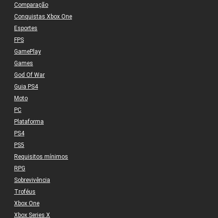
Comparação
Conquistas Xbox One
Esportes
FPS
GamePlay
Games
God Of War
Guia PS4
Moto
PC
Plataforma
PS4
PS5
Requisitos mínimos
RPG
Sobrevivência
Troféus
Xbox One
Xbox Series X