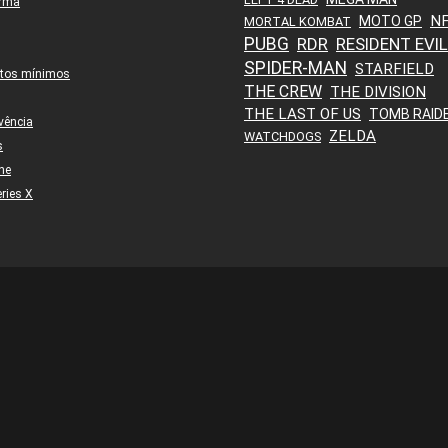
orma
N
MOTO GP
MORTAL KOMBAT
PUBG
RDR
RESIDENT EVIL
SPIDER-MAN
STARFIELD
itos mínimos
THE CREW
THE DIVISION
THE LAST OF US
TOMB RAID
vência
ZELDA
WATCHDOGS
s
ne
ries X