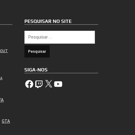
PESQUISAR NO SITE
Pesquisar
por:
 OUT
SIGA-NOS
TA
Facebook
Twitch
X
YouTube
FA
GTA