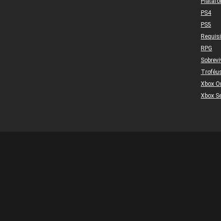
Plataf
PS4
PS5
Requis
RPG
Sobrevi
Troféu
Xbox O
Xbox Se