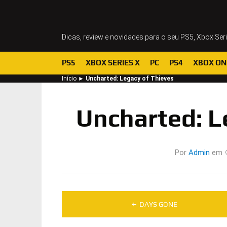
Dicas, review e novidades para o seu PS5, Xbox Ser
PS5
XBOX SERIES X
PC
PS4
XBOX ON
Início
►
Uncharted: Legacy of Thieves
Uncharted: L
Por
Admin
em
Navegação
DAYS GONE
de