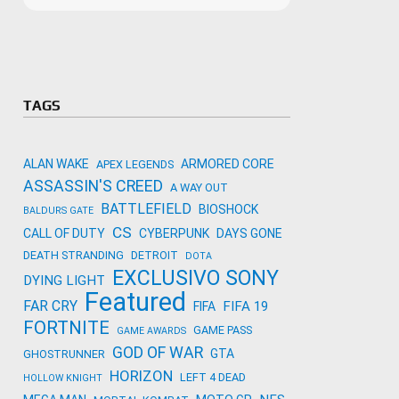
Microso
Amazon
Novidades
primeira
para co
Activisi
TAGS
ALAN WAKE
ARMORED CORE
APEX LEGENDS
ASSASSIN'S CREED
A WAY OUT
BATTLEFIELD
BIOSHOCK
BALDURS GATE
CS
CALL OF DUTY
CYBERPUNK
DAYS GONE
DEATH STRANDING
DETROIT
DOTA
EXCLUSIVO SONY
DYING LIGHT
Featured
FAR CRY
FIFA 19
FIFA
FORTNITE
GAME PASS
GAME AWARDS
GOD OF WAR
GTA
GHOSTRUNNER
HORIZON
LEFT 4 DEAD
HOLLOW KNIGHT