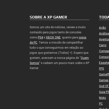
SOBRE A XP GAMER
TODA
Somos um site de notícias, review e muito
Ação
conteúdo para jogos tanto de consoles
Análise
como
PS4
e
XBOX ONE
, quanto para
jogos
Aventu
de PC
. Temos a missão de compartilhar
Carro
tudo o que conseguirmos em relação ao
Compa
jogos que gostamos (Todos) =). Espero que
Conqui
gostem, acessem a nossa página de “
Quem
Esport
Somos
” e saibam um pouco mais sobre o XP
Gamer.
FPS
GameP
Games
God Of
Guia P
Moto
PC