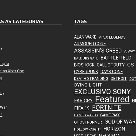
S AS CATEGORIAS
TAGS
ALAN WAKE
APEX LEGENDS
ARMORED CORE
ra
ASSASSIN'S CREED
A WAY
BATTLEFIELD
BALDURS GATE
ração
CS
BIOSHOCK
CALL OF DUTY
stas Xbox One
CYBERPUNK
DAYS GONE
es
DEATH STRANDING
DETROIT
DO
DYING LIGHT
EXCLUSIVO SONY
lay
Featured
FAR CRY
FI
FORTNITE
 War
FIFA 19
S4
GAME PASS
GAME AWARDS
GOD OF WAR
GHOSTRUNNER
HORIZON
HOLLOW KNIGHT
MEGA MAN
LEFT 4 DEAD