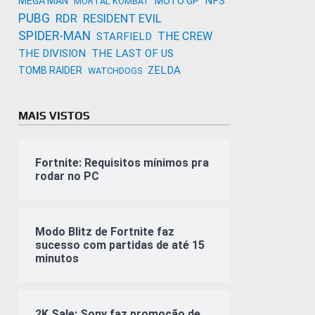
NFS
MEGA MAN
MOTO GP
MORTAL KOMBAT
PUBG
RDR
RESIDENT EVIL
SPIDER-MAN
THE CREW
STARFIELD
THE DIVISION
THE LAST OF US
ZELDA
TOMB RAIDER
WATCHDOGS
MAIS VISTOS
Fortnite: Requisitos mínimos pra
rodar no PC
Modo Blitz de Fortnite faz
sucesso com partidas de até 15
minutos
2K Sale: Sony faz promoção de