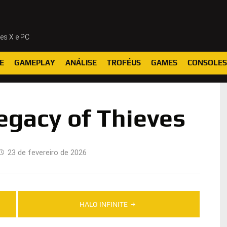
ies X e PC
E
GAMEPLAY
ANÁLISE
TROFÉUS
GAMES
CONSOLES
egacy of Thieves
23 de fevereiro de 2026
HALO INFINITE