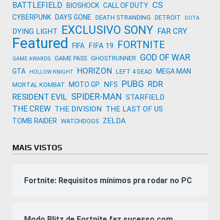
CS
BATTLEFIELD
BIOSHOCK
CALL OF DUTY
CYBERPUNK
DAYS GONE
DEATH STRANDING
DETROIT
DOTA
EXCLUSIVO SONY
FAR CRY
DYING LIGHT
Featured
FORTNITE
FIFA 19
FIFA
GOD OF WAR
GAME PASS
GHOSTRUNNER
GAME AWARDS
HORIZON
GTA
MEGA MAN
LEFT 4 DEAD
HOLLOW KNIGHT
PUBG
RDR
NFS
MOTO GP
MORTAL KOMBAT
SPIDER-MAN
RESIDENT EVIL
STARFIELD
THE CREW
THE DIVISION
THE LAST OF US
ZELDA
TOMB RAIDER
WATCHDOGS
MAIS VISTOS
Fortnite: Requisitos mínimos pra rodar no PC
Modo Blitz de Fortnite faz sucesso com