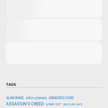
Microsoft
Amazon
Novidades
primeira ví
para compr
Activision
TAGS
ALAN WAKE
ARMORED CORE
APEX LEGENDS
ASSASSIN'S CREED
A WAY OUT
BALDURS GATE