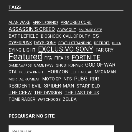
TAGS
ALAN WAKE
ARMORED CORE
APEX LEGENDS
ASSASSIN'S CREED
A WAY OUT
BALDURS GATE
CS
BATTLEFIELD
BIOSHOCK
CALL OF DUTY
CYBERPUNK
DAYS GONE
DEATH STRANDING
DETROIT
DOTA
EXCLUSIVO SONY
FAR CRY
DYING LIGHT
Featured
FORTNITE
FIFA 19
FIFA
GOD OF WAR
GAME PASS
GHOSTRUNNER
GAME AWARDS
HORIZON
GTA
MEGA MAN
LEFT 4 DEAD
HOLLOW KNIGHT
PUBG
RDR
NFS
MOTO GP
MORTAL KOMBAT
SPIDER-MAN
RESIDENT EVIL
STARFIELD
THE CREW
THE DIVISION
THE LAST OF US
ZELDA
TOMB RAIDER
WATCHDOGS
PESQUISAR NO SITE
Pesquisar