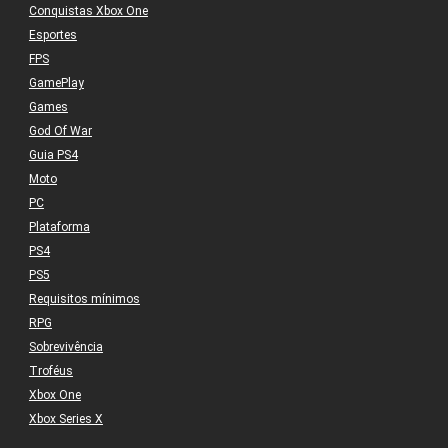
Conquistas Xbox One
Esportes
FPS
GamePlay
Games
God Of War
Guia PS4
Moto
PC
Plataforma
PS4
PS5
Requisitos mínimos
RPG
Sobrevivência
Troféus
Xbox One
Xbox Series X