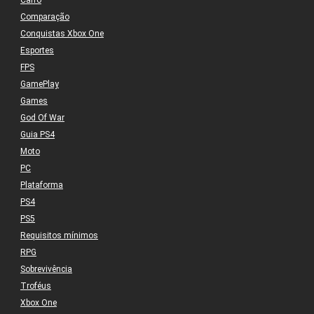
Carro
Comparação
Conquistas Xbox One
Esportes
FPS
GamePlay
Games
God Of War
Guia PS4
Moto
PC
Plataforma
PS4
PS5
Requisitos mínimos
RPG
Sobrevivência
Troféus
Xbox One