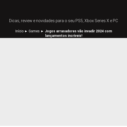
Dicas, review e novidades para o seu PS5, Xbox Series X e PC
Início
►
Games
►
Jogos arrasadores vão invadir 2024 com
lançamentos incríveis!