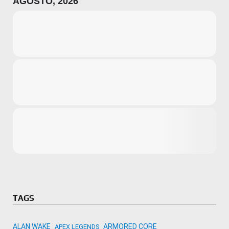
AGOSTO, 2026
Microsoft
Amazon
Novidades
primeira ví
para compr
Activision
TAGS
ALAN WAKE
ARMORED CORE
APEX LEGENDS