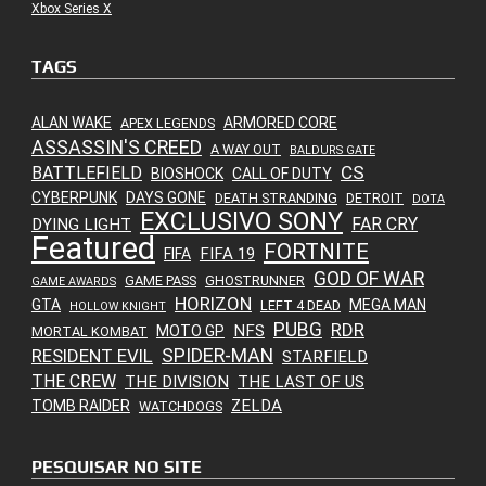
Xbox Series X
TAGS
ALAN WAKE
ARMORED CORE
APEX LEGENDS
ASSASSIN'S CREED
A WAY OUT
BALDURS GATE
CS
BATTLEFIELD
BIOSHOCK
CALL OF DUTY
CYBERPUNK
DAYS GONE
DEATH STRANDING
DETROIT
DOTA
EXCLUSIVO SONY
FAR CRY
DYING LIGHT
Featured
FORTNITE
FIFA 19
FIFA
GOD OF WAR
GAME PASS
GHOSTRUNNER
GAME AWARDS
HORIZON
GTA
MEGA MAN
LEFT 4 DEAD
HOLLOW KNIGHT
PUBG
RDR
NFS
MOTO GP
MORTAL KOMBAT
SPIDER-MAN
RESIDENT EVIL
STARFIELD
THE CREW
THE DIVISION
THE LAST OF US
ZELDA
TOMB RAIDER
WATCHDOGS
PESQUISAR NO SITE