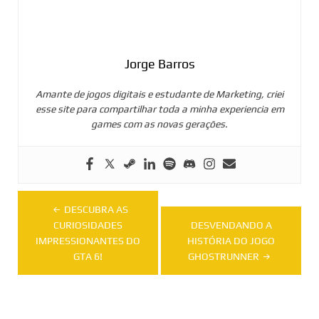
Jorge Barros
Amante de jogos digitais e estudante de Marketing, criei
esse site para compartilhar toda a minha experiencia em
games com as novas gerações.
Navegação
DESCUBRA AS
de
CURIOSIDADES
DESVENDANDO A
IMPRESSIONANTES DO
HISTÓRIA DO JOGO
Post
GTA 6!
GHOSTRUNNER