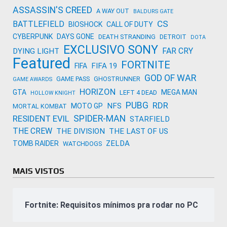
ASSASSIN'S CREED
A WAY OUT
BALDURS GATE
CS
BATTLEFIELD
BIOSHOCK
CALL OF DUTY
CYBERPUNK
DAYS GONE
DEATH STRANDING
DETROIT
DOTA
EXCLUSIVO SONY
FAR CRY
DYING LIGHT
Featured
FORTNITE
FIFA 19
FIFA
GOD OF WAR
GAME PASS
GHOSTRUNNER
GAME AWARDS
HORIZON
GTA
MEGA MAN
LEFT 4 DEAD
HOLLOW KNIGHT
PUBG
RDR
NFS
MOTO GP
MORTAL KOMBAT
SPIDER-MAN
RESIDENT EVIL
STARFIELD
THE CREW
THE DIVISION
THE LAST OF US
ZELDA
TOMB RAIDER
WATCHDOGS
MAIS VISTOS
Fortnite: Requisitos mínimos pra rodar no PC