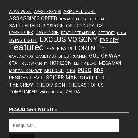
ALAN WAKE
ARMORED CORE
APEX LEGENDS
ASSASSIN'S CREED
A WAY OUT
BALDURS GATE
CS
BATTLEFIELD
BIOSHOCK
CALL OF DUTY
CYBERPUNK
DAYS GONE
DEATH STRANDING
DETROIT
DOTA
EXCLUSIVO SONY
FAR CRY
DYING LIGHT
Featured
FORTNITE
FIFA 19
FIFA
GOD OF WAR
GAME PASS
GHOSTRUNNER
GAME AWARDS
HORIZON
GTA
MEGA MAN
LEFT 4 DEAD
HOLLOW KNIGHT
PUBG
RDR
NFS
MOTO GP
MORTAL KOMBAT
SPIDER-MAN
RESIDENT EVIL
STARFIELD
THE CREW
THE DIVISION
THE LAST OF US
ZELDA
TOMB RAIDER
WATCHDOGS
PESQUISAR NO SITE
Pesquisar
por: