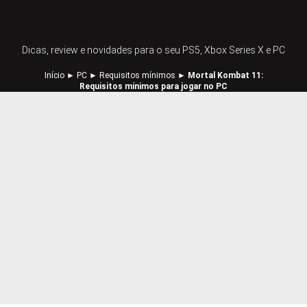
Dicas, review e novidades para o seu PS5, Xbox Series X e PC
Início
►
PC
►
Requisitos mínimos
►
Mortal Kombat 11:
Requisitos mínimos para jogar no PC