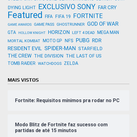
EXCLUSIVO SONY
FAR CRY
DYING LIGHT
Featured
FORTNITE
FIFA 19
FIFA
GOD OF WAR
GAME PASS
GHOSTRUNNER
GAME AWARDS
HORIZON
GTA
MEGA MAN
LEFT 4 DEAD
HOLLOW KNIGHT
PUBG
RDR
NFS
MOTO GP
MORTAL KOMBAT
SPIDER-MAN
RESIDENT EVIL
STARFIELD
THE CREW
THE DIVISION
THE LAST OF US
ZELDA
TOMB RAIDER
WATCHDOGS
MAIS VISTOS
Fortnite: Requisitos mínimos pra rodar no PC
Modo Blitz de Fortnite faz sucesso com
partidas de até 15 minutos