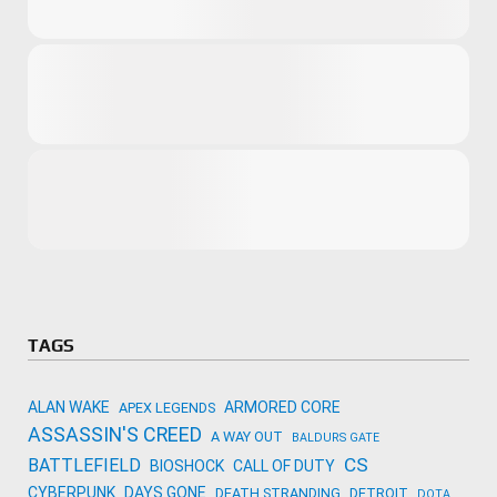
Microsoft
Amazon
Novidades
primeira ví
para compr
Activision
TAGS
ALAN WAKE
ARMORED CORE
APEX LEGENDS
ASSASSIN'S CREED
A WAY OUT
BALDURS GATE
CS
BATTLEFIELD
BIOSHOCK
CALL OF DUTY
CYBERPUNK
DAYS GONE
DEATH STRANDING
DETROIT
DOTA