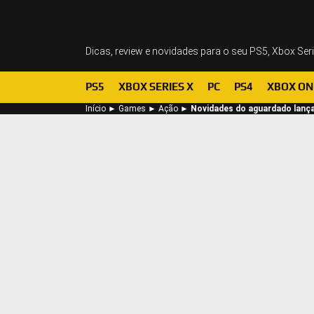
Dicas, review e novidades para o seu PS5, Xbox Ser
PS5
XBOX SERIES X
PC
PS4
XBOX ON
Início
►
Games
►
Ação
►
Novidades do aguardado lanç