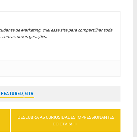
tudante de Marketing, criei esse site para compartilhar toda
s com as novas gerações.
:
FEATURED
,
GTA
DESCUBRA AS CURIOSIDADES IMPRESSIONANTES
DO GTA 6!