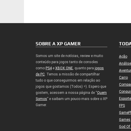
Post
SOBRE A XP GAMER
TODA
Somos um site de notícias, review e muito
Ação
conteúdo para jogos tanto de consoles
Análise
como
PS4
e
XBOX ONE
, quanto para
jogos
Aventu
de PC
. Temos a missão de compartilhar
Carro
tudo o que conseguirmos em relação ao
Compa
jogos que gostamos (Todos) =). Espero que
Conqui
gostem, acessem a nossa página de “
Quem
Esport
Somos
” e saibam um pouco mais sobre o XP
Gamer.
FPS
GameP
Games
God Of