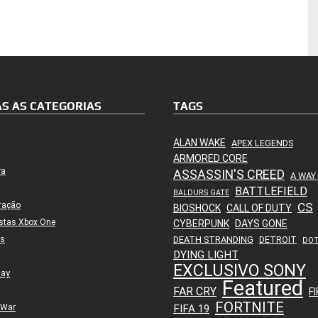
S AS CATEGORIAS
TAGS
ALAN WAKE
APEX LEGENDS
ARMORED CORE
ra
ASSASSIN'S CREED
A WAY
BATTLEFIELD
BALDURS GATE
ração
CS
BIOSHOCK
CALL OF DUTY
stas Xbox One
CYBERPUNK
DAYS GONE
es
DEATH STRANDING
DETROIT
DO
DYING LIGHT
EXCLUSIVO SONY
lay
Featured
FAR CRY
FI
FORTNITE
 War
FIFA 19