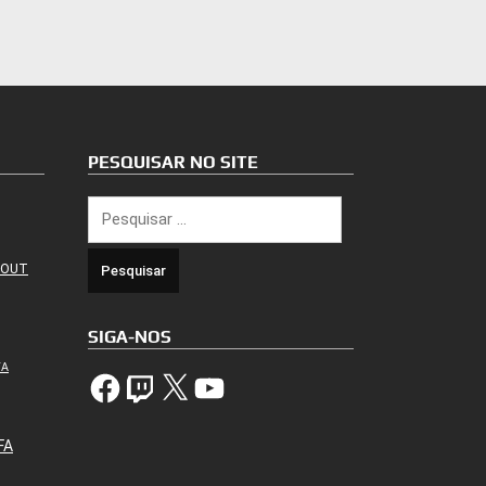
PESQUISAR NO SITE
Pesquisar
por:
 OUT
SIGA-NOS
TA
Facebook
Twitch
X
YouTube
FA