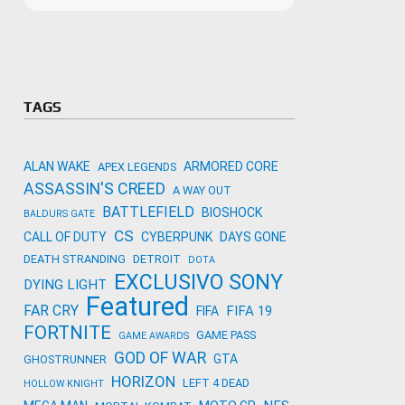
Microso
Amazon
Novidades
primeira
para co
Activisi
TAGS
ALAN WAKE
ARMORED CORE
APEX LEGENDS
ASSASSIN'S CREED
A WAY OUT
BATTLEFIELD
BIOSHOCK
BALDURS GATE
CS
CALL OF DUTY
CYBERPUNK
DAYS GONE
DEATH STRANDING
DETROIT
DOTA
EXCLUSIVO SONY
DYING LIGHT
Featured
FAR CRY
FIFA 19
FIFA
FORTNITE
GAME PASS
GAME AWARDS
GOD OF WAR
GTA
GHOSTRUNNER
HORIZON
LEFT 4 DEAD
HOLLOW KNIGHT