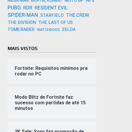
NFS
MEGA MAN
MOTO GP
MORTAL KOMBAT
PUBG
RDR
RESIDENT EVIL
SPIDER-MAN
THE CREW
STARFIELD
THE DIVISION
THE LAST OF US
ZELDA
TOMB RAIDER
WATCHDOGS
MAIS VISTOS
Fortnite: Requisitos mínimos pra
rodar no PC
Modo Blitz de Fortnite faz
sucesso com partidas de até 15
minutos
2K Sale: Sony faz promoção de