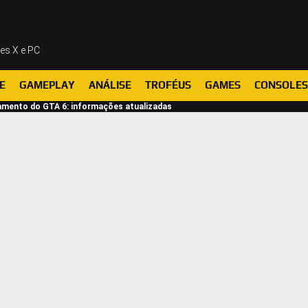
ies X e PC
E
GAMEPLAY
ANÁLISE
TROFÉUS
GAMES
CONSOLES
amento do GTA 6: informações atualizadas