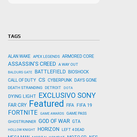
Microso
Amazon
Novidades
primeira
para co
Activisi
TAGS
ALAN WAKE
ARMORED CORE
APEX LEGENDS
ASSASSIN'S CREED
A WAY OUT
BATTLEFIELD
BIOSHOCK
BALDURS GATE
CS
CALL OF DUTY
CYBERPUNK
DAYS GONE
DEATH STRANDING
DETROIT
DOTA
EXCLUSIVO SONY
DYING LIGHT
Featured
FAR CRY
FIFA 19
FIFA
FORTNITE
GAME PASS
GAME AWARDS
GOD OF WAR
GTA
GHOSTRUNNER
HORIZON
LEFT 4 DEAD
HOLLOW KNIGHT