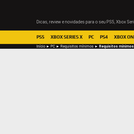
Dicas, review e novidades para o seu PS5, Xbox Ser
PS5
XBOX SERIES X
PC
PS4
XBOX ON
Início
►
PC
►
Requisitos mínimos
►
Requisitos mínimos: