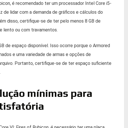
ubicon, é recomendado ter um processador Intel Core i5-
z de lidar com a demanda de gráficos e cálculos do
lém disso, certifique-se de ter pelo menos 8 GB de
ue lento ou com travamentos.
GB de espaço disponível. Isso ocorre porque o Armored
alhados e uma variedade de armas e opções de
quivo. Portanto, certifique-se de ter espaço suficiente
.
olução mínimas para
isfatória
ore VI: Fires of Rubicon, é necessário ter uma placa