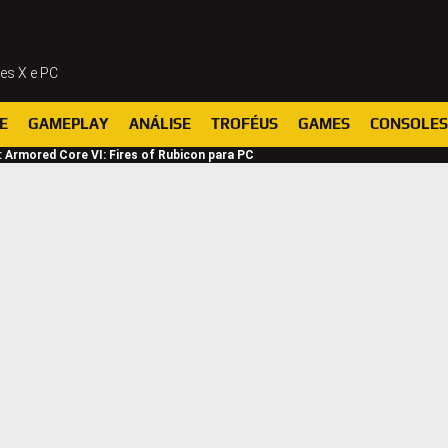
ies X e PC
E
GAMEPLAY
ANÁLISE
TROFÉUS
GAMES
CONSOLES
 Armored Core VI: Fires of Rubicon para PC