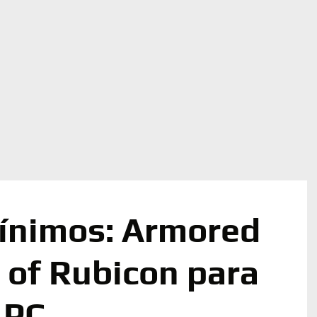
ínimos: Armored
s of Rubicon para
PC