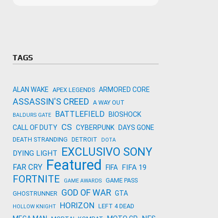
Microso
Amazon
Novidades
primeira
para co
Activisi
TAGS
ALAN WAKE
ARMORED CORE
APEX LEGENDS
ASSASSIN'S CREED
A WAY OUT
BATTLEFIELD
BIOSHOCK
BALDURS GATE
CS
CALL OF DUTY
CYBERPUNK
DAYS GONE
DEATH STRANDING
DETROIT
DOTA
EXCLUSIVO SONY
DYING LIGHT
Featured
FAR CRY
FIFA 19
FIFA
FORTNITE
GAME PASS
GAME AWARDS
GOD OF WAR
GTA
GHOSTRUNNER
HORIZON
LEFT 4 DEAD
HOLLOW KNIGHT