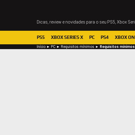
Dicas, review e novidades para o seu PS5, Xbox Ser
PS5
XBOX SERIES X
PC
PS4
XBOX ON
Início
►
PC
►
Requisitos mínimos
►
Requisitos mínimos 