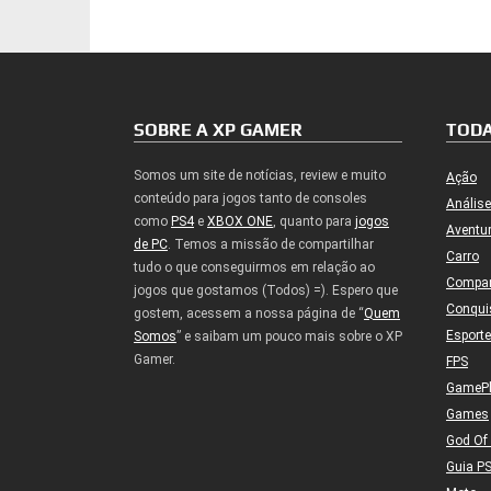
SOBRE A XP GAMER
TODA
Somos um site de notícias, review e muito
Ação
conteúdo para jogos tanto de consoles
Análise
como
PS4
e
XBOX ONE
, quanto para
jogos
Aventu
de PC
. Temos a missão de compartilhar
Carro
tudo o que conseguirmos em relação ao
Compa
jogos que gostamos (Todos) =). Espero que
Conqui
gostem, acessem a nossa página de “
Quem
Esport
Somos
” e saibam um pouco mais sobre o XP
Gamer.
FPS
GameP
Games
God Of
Guia P