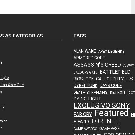
S AS CATEGORIAS
TAGS
ALAN WAKE
APEX LEGENDS
ARMORED CORE
ra
ASSASSIN'S CREED
A WAY
BATTLEFIELD
BALDURS GATE
ração
CS
BIOSHOCK
CALL OF DUTY
stas Xbox One
CYBERPUNK
DAYS GONE
es
DEATH STRANDING
DETROIT
DO
DYING LIGHT
EXCLUSIVO SONY
lay
Featured
FAR CRY
FI
FORTNITE
 War
FIFA 19
S4
GAME PASS
GAME AWARDS