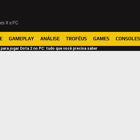
ies X e PC
E
GAMEPLAY
ANÁLISE
TROFÉUS
GAMES
CONSOLES
para jogar Dota 2 no PC: tudo que você precisa saber