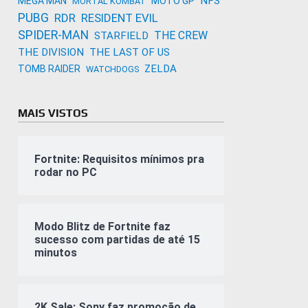
NFS
MEGA MAN
MOTO GP
MORTAL KOMBAT
PUBG
RDR
RESIDENT EVIL
SPIDER-MAN
THE CREW
STARFIELD
THE DIVISION
THE LAST OF US
ZELDA
TOMB RAIDER
WATCHDOGS
MAIS VISTOS
Fortnite: Requisitos mínimos pra
rodar no PC
Modo Blitz de Fortnite faz
sucesso com partidas de até 15
minutos
2K Sale: Sony faz promoção de