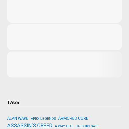
Microsoft
Amazon
Novidades
primeira ví
para compr
Activision
TAGS
ALAN WAKE
ARMORED CORE
APEX LEGENDS
ASSASSIN'S CREED
A WAY OUT
BALDURS GATE