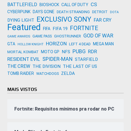
CS
BATTLEFIELD
BIOSHOCK
CALL OF DUTY
CYBERPUNK
DAYS GONE
DEATH STRANDING
DETROIT
DOTA
EXCLUSIVO SONY
FAR CRY
DYING LIGHT
Featured
FORTNITE
FIFA 19
FIFA
GOD OF WAR
GAME PASS
GHOSTRUNNER
GAME AWARDS
HORIZON
GTA
MEGA MAN
LEFT 4 DEAD
HOLLOW KNIGHT
PUBG
RDR
NFS
MOTO GP
MORTAL KOMBAT
SPIDER-MAN
RESIDENT EVIL
STARFIELD
THE CREW
THE DIVISION
THE LAST OF US
ZELDA
TOMB RAIDER
WATCHDOGS
MAIS VISTOS
Fortnite: Requisitos mínimos pra rodar no PC