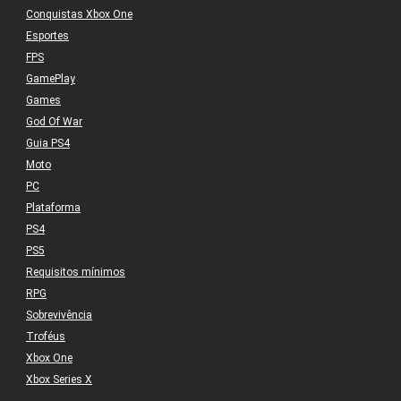
Conquistas Xbox One
Esportes
FPS
GamePlay
Games
God Of War
Guia PS4
Moto
PC
Plataforma
PS4
PS5
Requisitos mínimos
RPG
Sobrevivência
Troféus
Xbox One
Xbox Series X