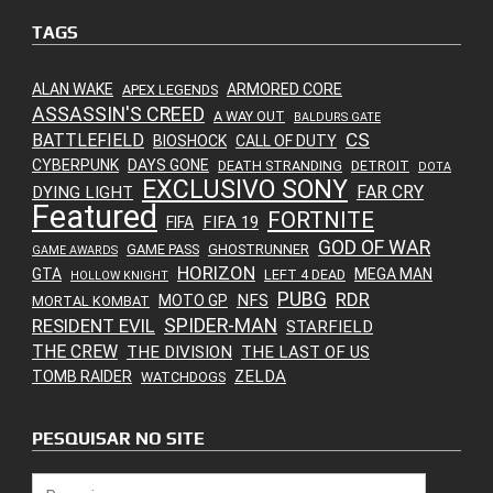
TAGS
ALAN WAKE
ARMORED CORE
APEX LEGENDS
ASSASSIN'S CREED
A WAY OUT
BALDURS GATE
CS
BATTLEFIELD
BIOSHOCK
CALL OF DUTY
CYBERPUNK
DAYS GONE
DEATH STRANDING
DETROIT
DOTA
EXCLUSIVO SONY
FAR CRY
DYING LIGHT
Featured
FORTNITE
FIFA 19
FIFA
GOD OF WAR
GAME PASS
GHOSTRUNNER
GAME AWARDS
HORIZON
GTA
MEGA MAN
LEFT 4 DEAD
HOLLOW KNIGHT
PUBG
RDR
NFS
MOTO GP
MORTAL KOMBAT
SPIDER-MAN
RESIDENT EVIL
STARFIELD
THE CREW
THE DIVISION
THE LAST OF US
ZELDA
TOMB RAIDER
WATCHDOGS
PESQUISAR NO SITE
Pesquisar