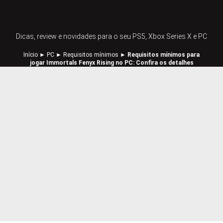
Dicas, review e novidades para o seu PS5, Xbox Series X e PC
Início
►
PC
►
Requisitos mínimos
►
Requisitos mínimos para
jogar Immortals Fenyx Rising no PC: Confira os detalhes