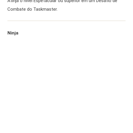
Atinja o nível Espetacular ou superior em um Desafio de
Combate do Taskmaster.
Ninja