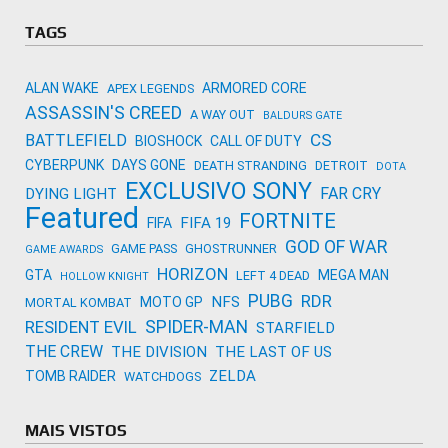
Activision
TAGS
ALAN WAKE
ARMORED CORE
APEX LEGENDS
ASSASSIN'S CREED
A WAY OUT
BALDURS GATE
CS
BATTLEFIELD
BIOSHOCK
CALL OF DUTY
CYBERPUNK
DAYS GONE
DEATH STRANDING
DETROIT
DOTA
EXCLUSIVO SONY
FAR CRY
DYING LIGHT
Featured
FORTNITE
FIFA 19
FIFA
GOD OF WAR
GAME PASS
GHOSTRUNNER
GAME AWARDS
HORIZON
GTA
MEGA MAN
LEFT 4 DEAD
HOLLOW KNIGHT
PUBG
RDR
NFS
MOTO GP
MORTAL KOMBAT
SPIDER-MAN
RESIDENT EVIL
STARFIELD
THE CREW
THE DIVISION
THE LAST OF US
ZELDA
TOMB RAIDER
WATCHDOGS
MAIS VISTOS