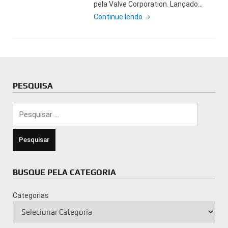
pela Valve Corporation. Lançado…
"Requisitos
Continue lendo
mínimos
para
jogar
Portal
2
PESQUISA
no
PC:
Pesquisar
O
por:
que
você
precisa
saber"
BUSQUE PELA CATEGORIA
Categorias