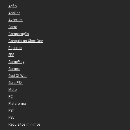
Ação
Análise
Aventura
Carro
Comparação
Conquistas Xbox One
Esportes
FPS
GamePlay
Games
God Of War
Guia PS4
Moto
PC
Plataforma
PS4
PS5
Requisitos mínimos