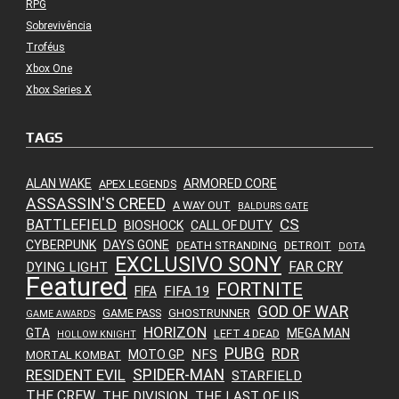
RPG
Sobrevivência
Troféus
Xbox One
Xbox Series X
TAGS
ALAN WAKE
ARMORED CORE
APEX LEGENDS
ASSASSIN'S CREED
A WAY OUT
BALDURS GATE
CS
BATTLEFIELD
BIOSHOCK
CALL OF DUTY
CYBERPUNK
DAYS GONE
DEATH STRANDING
DETROIT
DOTA
EXCLUSIVO SONY
FAR CRY
DYING LIGHT
Featured
FORTNITE
FIFA 19
FIFA
GOD OF WAR
GAME PASS
GHOSTRUNNER
GAME AWARDS
HORIZON
GTA
MEGA MAN
LEFT 4 DEAD
HOLLOW KNIGHT
PUBG
RDR
NFS
MOTO GP
MORTAL KOMBAT
SPIDER-MAN
RESIDENT EVIL
STARFIELD
THE CREW
THE DIVISION
THE LAST OF US