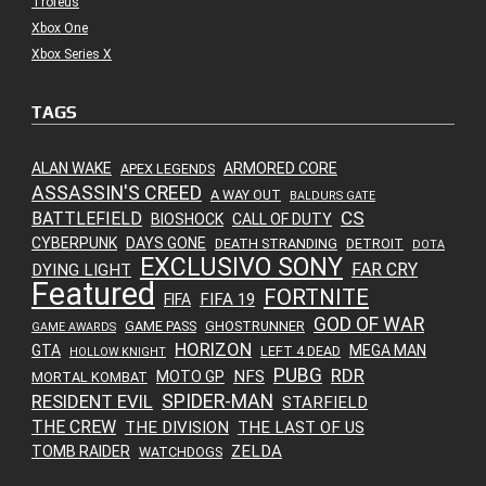
Troféus
Xbox One
Xbox Series X
TAGS
ALAN WAKE
ARMORED CORE
APEX LEGENDS
ASSASSIN'S CREED
A WAY OUT
BALDURS GATE
CS
BATTLEFIELD
BIOSHOCK
CALL OF DUTY
CYBERPUNK
DAYS GONE
DEATH STRANDING
DETROIT
DOTA
EXCLUSIVO SONY
FAR CRY
DYING LIGHT
Featured
FORTNITE
FIFA 19
FIFA
GOD OF WAR
GAME PASS
GHOSTRUNNER
GAME AWARDS
HORIZON
GTA
MEGA MAN
LEFT 4 DEAD
HOLLOW KNIGHT
PUBG
RDR
NFS
MOTO GP
MORTAL KOMBAT
SPIDER-MAN
RESIDENT EVIL
STARFIELD
THE CREW
THE DIVISION
THE LAST OF US
ZELDA
TOMB RAIDER
WATCHDOGS