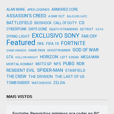
ALAN WAKE
ARMORED CORE
APEX LEGENDS
ASSASSIN'S CREED
A WAY OUT
BALDURS GATE
CS
BATTLEFIELD
BIOSHOCK
CALL OF DUTY
CYBERPUNK
DAYS GONE
DEATH STRANDING
DETROIT
DOTA
EXCLUSIVO SONY
FAR CRY
DYING LIGHT
Featured
FORTNITE
FIFA 19
FIFA
GOD OF WAR
GAME PASS
GHOSTRUNNER
GAME AWARDS
HORIZON
GTA
MEGA MAN
LEFT 4 DEAD
HOLLOW KNIGHT
PUBG
RDR
NFS
MOTO GP
MORTAL KOMBAT
SPIDER-MAN
RESIDENT EVIL
STARFIELD
THE CREW
THE DIVISION
THE LAST OF US
ZELDA
TOMB RAIDER
WATCHDOGS
MAIS VISTOS
Fortnite: Requisitos mínimos pra rodar no PC