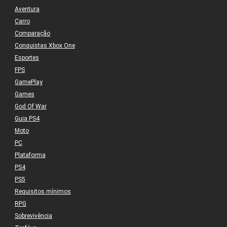
Aventura
Carro
Comparação
Conquistas Xbox One
Esportes
FPS
GamePlay
Games
God Of War
Guia PS4
Moto
PC
Plataforma
PS4
PS5
Requisitos mínimos
RPG
Sobrevivência