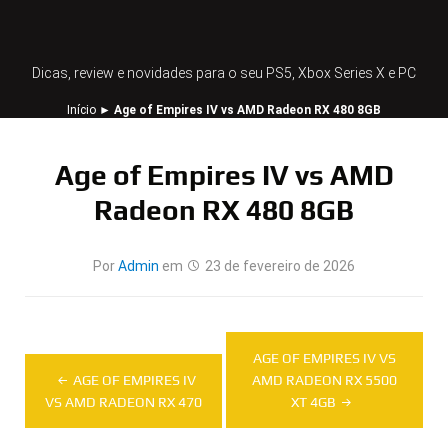
Dicas, review e novidades para o seu PS5, Xbox Series X e PC
Início
►
Age of Empires IV vs AMD Radeon RX 480 8GB
Age of Empires IV vs AMD
Radeon RX 480 8GB
Por
Admin
em
23 de fevereiro de 2026
Navegação
AGE OF EMPIRES IV VS
de
AGE OF EMPIRES IV
AMD RADEON RX 5500
VS AMD RADEON RX 470
XT 4GB
Post