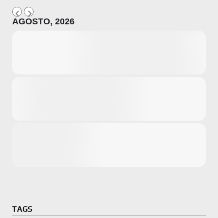
AGOSTO, 2026
Microsoft
Amazon
Novidades
primeira ví
para compr
Activision
TAGS