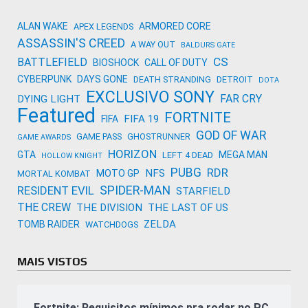
ALAN WAKE
ARMORED CORE
APEX LEGENDS
ASSASSIN'S CREED
A WAY OUT
BALDURS GATE
CS
BATTLEFIELD
BIOSHOCK
CALL OF DUTY
CYBERPUNK
DAYS GONE
DEATH STRANDING
DETROIT
DOTA
EXCLUSIVO SONY
FAR CRY
DYING LIGHT
Featured
FORTNITE
FIFA 19
FIFA
GOD OF WAR
GAME PASS
GHOSTRUNNER
GAME AWARDS
HORIZON
GTA
MEGA MAN
LEFT 4 DEAD
HOLLOW KNIGHT
PUBG
RDR
NFS
MOTO GP
MORTAL KOMBAT
SPIDER-MAN
RESIDENT EVIL
STARFIELD
THE CREW
THE DIVISION
THE LAST OF US
ZELDA
TOMB RAIDER
WATCHDOGS
MAIS VISTOS
Fortnite: Requisitos mínimos pra rodar no PC