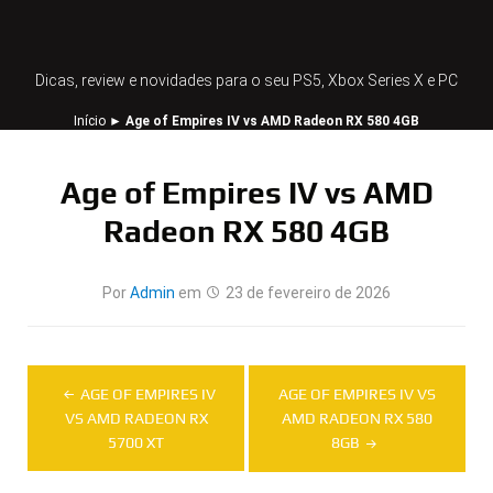
Dicas, review e novidades para o seu PS5, Xbox Series X e PC
Início
►
Age of Empires IV vs AMD Radeon RX 580 4GB
Age of Empires IV vs AMD
Radeon RX 580 4GB
Por
Admin
em
23 de fevereiro de 2026
Navegação
AGE OF EMPIRES IV
AGE OF EMPIRES IV VS
de
VS AMD RADEON RX
AMD RADEON RX 580
5700 XT
8GB
Post