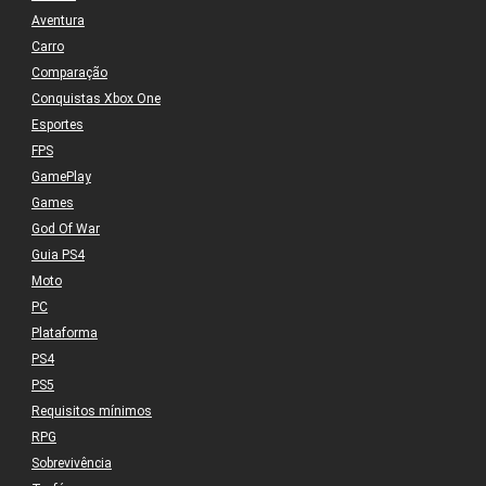
Aventura
Carro
Comparação
Conquistas Xbox One
Esportes
FPS
GamePlay
Games
God Of War
Guia PS4
Moto
PC
Plataforma
PS4
PS5
Requisitos mínimos
RPG
Sobrevivência