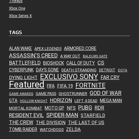
Troféus
Xbox One
Xbox Series X
TAGS
ALAN WAKE
ARMORED CORE
APEX LEGENDS
ASSASSIN'S CREED
A WAY OUT
BALDURS GATE
CS
BATTLEFIELD
BIOSHOCK
CALL OF DUTY
CYBERPUNK
DAYS GONE
DEATH STRANDING
DETROIT
DOTA
EXCLUSIVO SONY
FAR CRY
DYING LIGHT
Featured
FORTNITE
FIFA 19
FIFA
GOD OF WAR
GAME PASS
GHOSTRUNNER
GAME AWARDS
HORIZON
GTA
MEGA MAN
LEFT 4 DEAD
HOLLOW KNIGHT
PUBG
RDR
NFS
MOTO GP
MORTAL KOMBAT
SPIDER-MAN
RESIDENT EVIL
STARFIELD
THE CREW
THE DIVISION
THE LAST OF US
ZELDA
TOMB RAIDER
WATCHDOGS