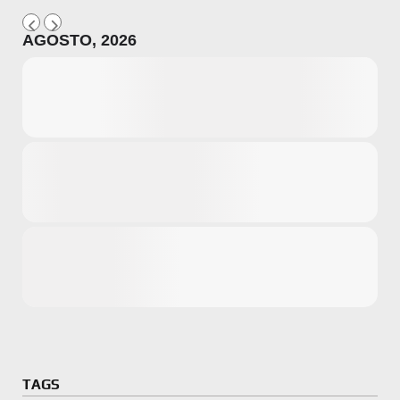
AGOSTO, 2026
Microsoft
Amazon
Novidades
primeira ví
para compr
Activision
TAGS