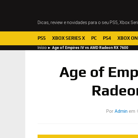
Dicas, review e novidades para o seu PS5, Xbox Ser
PS5
XBOX SERIES X
PC
PS4
XBOX ON
Início
►
Age of Empires IV vs AMD Radeon RX 7600
Age of Emp
Radeo
Por
Admin
em