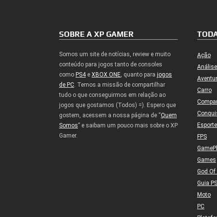
SOBRE A XP GAMER
TODA
Somos um site de notícias, review e muito
Ação
conteúdo para jogos tanto de consoles
Análise
como
PS4
e
XBOX ONE
, quanto para
jogos
Aventu
de PC
. Temos a missão de compartilhar
Carro
tudo o que conseguirmos em relação ao
Compa
jogos que gostamos (Todos) =). Espero que
Conqui
gostem, acessem a nossa página de “
Quem
Esport
Somos
” e saibam um pouco mais sobre o XP
Gamer.
FPS
GameP
Games
God Of
Guia P
Moto
PC