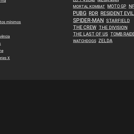
orma
N
MOTO GP
MORTAL KOMBAT
PUBG
RDR
RESIDENT EVIL
SPIDER-MAN
STARFIELD
itos mínimos
THE CREW
THE DIVISION
THE LAST OF US
TOMB RAID
vência
ZELDA
WATCHDOGS
s
ne
ries X