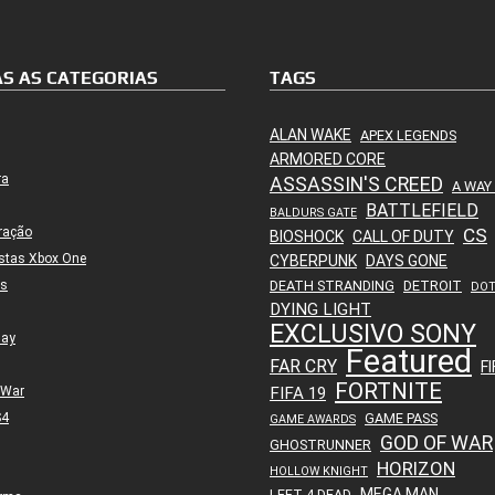
S AS CATEGORIAS
TAGS
ALAN WAKE
APEX LEGENDS
ARMORED CORE
ra
ASSASSIN'S CREED
A WAY
BATTLEFIELD
BALDURS GATE
ração
CS
BIOSHOCK
CALL OF DUTY
stas Xbox One
CYBERPUNK
DAYS GONE
es
DEATH STRANDING
DETROIT
DO
DYING LIGHT
EXCLUSIVO SONY
lay
Featured
FAR CRY
FI
FORTNITE
 War
FIFA 19
S4
GAME PASS
GAME AWARDS
GOD OF WAR
GHOSTRUNNER
HORIZON
HOLLOW KNIGHT
MEGA MAN
LEFT 4 DEAD