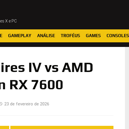
ies X e PC
E
GAMEPLAY
ANÁLISE
TROFÉUS
GAMES
CONSOLES
ires IV vs AMD
n RX 7600
23 de fevereiro de 2026