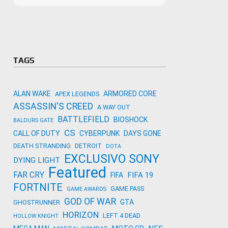
Microso
Amazon
Novidades
primeira
para co
Activisi
TAGS
ALAN WAKE
ARMORED CORE
APEX LEGENDS
ASSASSIN'S CREED
A WAY OUT
BATTLEFIELD
BIOSHOCK
BALDURS GATE
CS
CALL OF DUTY
CYBERPUNK
DAYS GONE
DEATH STRANDING
DETROIT
DOTA
EXCLUSIVO SONY
DYING LIGHT
Featured
FAR CRY
FIFA 19
FIFA
FORTNITE
GAME PASS
GAME AWARDS
GOD OF WAR
GTA
GHOSTRUNNER
HORIZON
LEFT 4 DEAD
HOLLOW KNIGHT