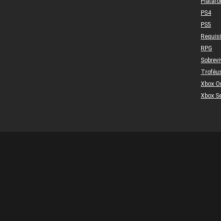
Plataf
PS4
PS5
Requis
RPG
Sobrevi
Troféu
Xbox O
Xbox Se