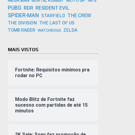
NFS
MEGA MAN
MOTO GP
MORTAL KOMBAT
PUBG
RDR
RESIDENT EVIL
SPIDER-MAN
THE CREW
STARFIELD
THE DIVISION
THE LAST OF US
ZELDA
TOMB RAIDER
WATCHDOGS
MAIS VISTOS
Fortnite: Requisitos mínimos pra
rodar no PC
Modo Blitz de Fortnite faz
sucesso com partidas de até 15
minutos
2K Sale: Sony faz promoção de