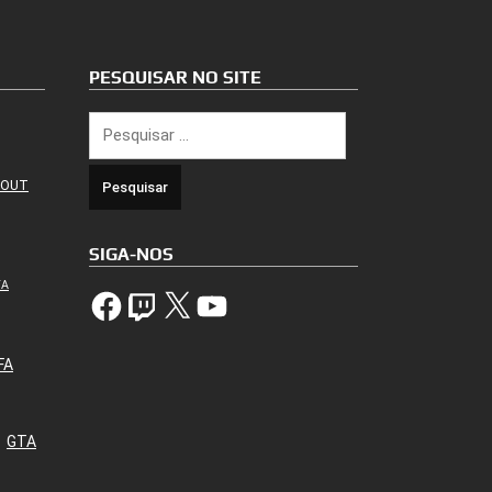
PESQUISAR NO SITE
Pesquisar
por:
 OUT
SIGA-NOS
TA
Facebook
Twitch
X
YouTube
FA
GTA