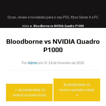
Dicas, review e novidades para o seu PS5, Xbox Series X e PC
Início
►
Bloodborne vs NVIDIA Quadro P1000
Bloodborne vs NVIDIA Quadro
P1000
Por
Admin
em
24 de fevereiro de 2026
Navegação
BLOODBORNE VS
de
BLOODBORNE VS
NVIDIA QUADRO P2000
NVIDIA QUADRO P620
Post