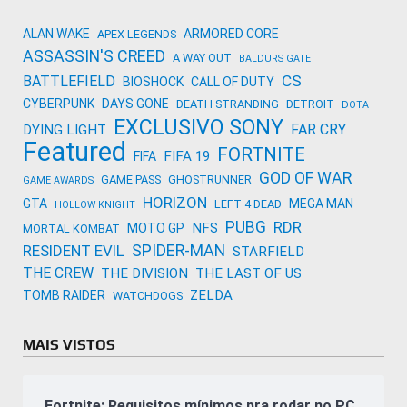
ALAN WAKE
ARMORED CORE
APEX LEGENDS
ASSASSIN'S CREED
A WAY OUT
BALDURS GATE
CS
BATTLEFIELD
BIOSHOCK
CALL OF DUTY
CYBERPUNK
DAYS GONE
DEATH STRANDING
DETROIT
DOTA
EXCLUSIVO SONY
FAR CRY
DYING LIGHT
Featured
FORTNITE
FIFA 19
FIFA
GOD OF WAR
GAME PASS
GHOSTRUNNER
GAME AWARDS
HORIZON
GTA
MEGA MAN
LEFT 4 DEAD
HOLLOW KNIGHT
PUBG
RDR
NFS
MOTO GP
MORTAL KOMBAT
SPIDER-MAN
RESIDENT EVIL
STARFIELD
THE CREW
THE DIVISION
THE LAST OF US
ZELDA
TOMB RAIDER
WATCHDOGS
MAIS VISTOS
Fortnite: Requisitos mínimos pra rodar no PC