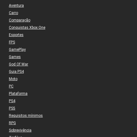
Aventura
Carro
Comparação
Conquistas Xbox One
Esportes
FPS
GamePlay
Games
God Of War
Guia PS4
Moto
PC
Plataforma
PS4
PS5
Requisitos mínimos
RPG
Sobrevivência