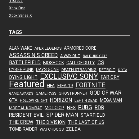
Troféus
Xbox One
Xbox Series X
TAGS
ALAN WAKE
ARMORED CORE
APEX LEGENDS
ASSASSIN'S CREED
A WAY OUT
BALDURS GATE
CS
BATTLEFIELD
BIOSHOCK
CALL OF DUTY
CYBERPUNK
DAYS GONE
DEATH STRANDING
DETROIT
DOTA
EXCLUSIVO SONY
FAR CRY
DYING LIGHT
Featured
FORTNITE
FIFA 19
FIFA
GOD OF WAR
GAME PASS
GHOSTRUNNER
GAME AWARDS
HORIZON
GTA
MEGA MAN
LEFT 4 DEAD
HOLLOW KNIGHT
PUBG
RDR
NFS
MOTO GP
MORTAL KOMBAT
SPIDER-MAN
RESIDENT EVIL
STARFIELD
THE CREW
THE DIVISION
THE LAST OF US
ZELDA
TOMB RAIDER
WATCHDOGS