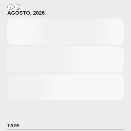
AGOSTO, 2026
Microsoft
Amazon
Novidades
primeira ví
para compr
Activision
TAGS