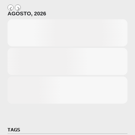
AGOSTO, 2026
Microsoft
Amazon
Novidades
primeira ví
para compr
Activision
TAGS