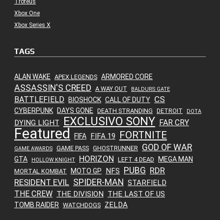
Troféus
Xbox One
Xbox Series X
TAGS
ALAN WAKE
ARMORED CORE
APEX LEGENDS
ASSASSIN'S CREED
A WAY OUT
BALDURS GATE
CS
BATTLEFIELD
BIOSHOCK
CALL OF DUTY
CYBERPUNK
DAYS GONE
DEATH STRANDING
DETROIT
DOTA
EXCLUSIVO SONY
FAR CRY
DYING LIGHT
Featured
FORTNITE
FIFA 19
FIFA
GOD OF WAR
GAME PASS
GHOSTRUNNER
GAME AWARDS
HORIZON
GTA
MEGA MAN
LEFT 4 DEAD
HOLLOW KNIGHT
PUBG
RDR
NFS
MOTO GP
MORTAL KOMBAT
SPIDER-MAN
RESIDENT EVIL
STARFIELD
THE CREW
THE DIVISION
THE LAST OF US
ZELDA
TOMB RAIDER
WATCHDOGS