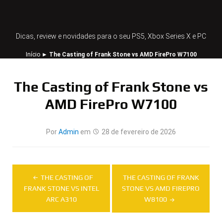
Dicas, review e novidades para o seu PS5, Xbox Series X e PC
Início
►
The Casting of Frank Stone vs AMD FirePro W7100
The Casting of Frank Stone vs
AMD FirePro W7100
Por
Admin
em
28 de fevereiro de 2026
Navegação
THE CASTING OF
THE CASTING OF FRANK
de
FRANK STONE VS INTEL
STONE VS AMD FIREPRO
ARC A310
W8100
Post