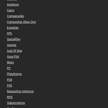
Aventura
Carro
Comparação
Conquistas Xbox One
Esportes
FPS
GamePlay
Games
God Of War
Guia PS4
Moto
PC
Plataforma
PS4
PS5
Requisitos mínimos
RPG
Sobrevivência