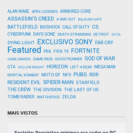
ALAN WAKE
ARMORED CORE
APEX LEGENDS
ASSASSIN'S CREED
A WAY OUT
BALDURS GATE
CS
BATTLEFIELD
BIOSHOCK
CALL OF DUTY
CYBERPUNK
DAYS GONE
DEATH STRANDING
DETROIT
DOTA
EXCLUSIVO SONY
FAR CRY
DYING LIGHT
Featured
FORTNITE
FIFA 19
FIFA
GOD OF WAR
GAME PASS
GHOSTRUNNER
GAME AWARDS
HORIZON
GTA
MEGA MAN
LEFT 4 DEAD
HOLLOW KNIGHT
PUBG
RDR
NFS
MOTO GP
MORTAL KOMBAT
SPIDER-MAN
RESIDENT EVIL
STARFIELD
THE CREW
THE DIVISION
THE LAST OF US
ZELDA
TOMB RAIDER
WATCHDOGS
MAIS VISTOS
Fortnite: Requisitos mínimos pra rodar no PC