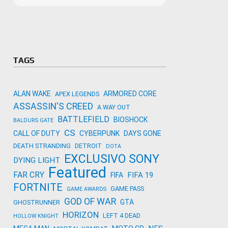
Microso
Amazon
Novidades
primeira
para co
Activisi
TAGS
ALAN WAKE
ARMORED CORE
APEX LEGENDS
ASSASSIN'S CREED
A WAY OUT
BATTLEFIELD
BIOSHOCK
BALDURS GATE
CS
CALL OF DUTY
CYBERPUNK
DAYS GONE
DEATH STRANDING
DETROIT
DOTA
EXCLUSIVO SONY
DYING LIGHT
Featured
FAR CRY
FIFA 19
FIFA
FORTNITE
GAME PASS
GAME AWARDS
GOD OF WAR
GTA
GHOSTRUNNER
HORIZON
LEFT 4 DEAD
HOLLOW KNIGHT