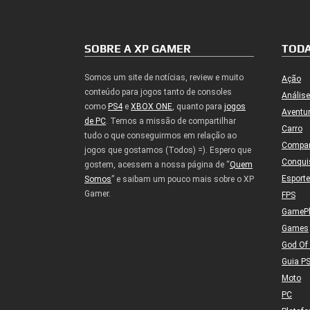
SOBRE A XP GAMER
TODA
Somos um site de notícias, review e muito
Ação
conteúdo para jogos tanto de consoles
Análise
como
PS4
e
XBOX ONE
, quanto para
jogos
Aventu
de PC
. Temos a missão de compartilhar
Carro
tudo o que conseguirmos em relação ao
Compa
jogos que gostamos (Todos) =). Espero que
Conqui
gostem, acessem a nossa página de “
Quem
Esport
Somos
” e saibam um pouco mais sobre o XP
Gamer.
FPS
GameP
Games
God Of
Guia P
Moto
PC