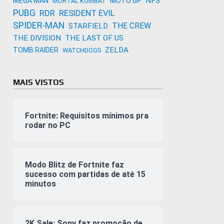
NFS
MEGA MAN
MOTO GP
MORTAL KOMBAT
PUBG
RDR
RESIDENT EVIL
SPIDER-MAN
THE CREW
STARFIELD
THE DIVISION
THE LAST OF US
ZELDA
TOMB RAIDER
WATCHDOGS
MAIS VISTOS
Fortnite: Requisitos mínimos pra
rodar no PC
Modo Blitz de Fortnite faz
sucesso com partidas de até 15
minutos
2K Sale: Sony faz promoção de