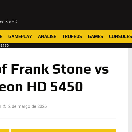
ies X e PC
E
GAMEPLAY
ANÁLISE
TROFÉUS
GAMES
CONSOLES
 5450
f Frank Stone vs
eon HD 5450
m
2 de março de 2026