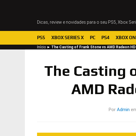
Dicas, review e novidades para o seu PS5, Xbox Ser
PS5
XBOX SERIES X
PC
PS4
XBOX ON
Início
►
The Casting of Frank Stone vs AMD Radeon HD
The Casting o
AMD Rad
Por
Admin
e