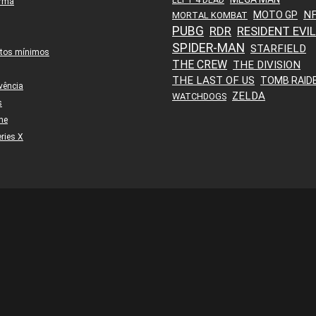
orma
N
MOTO GP
MORTAL KOMBAT
PUBG
RDR
RESIDENT EVIL
SPIDER-MAN
STARFIELD
itos mínimos
THE CREW
THE DIVISION
THE LAST OF US
TOMB RAID
vência
ZELDA
WATCHDOGS
s
ne
ries X