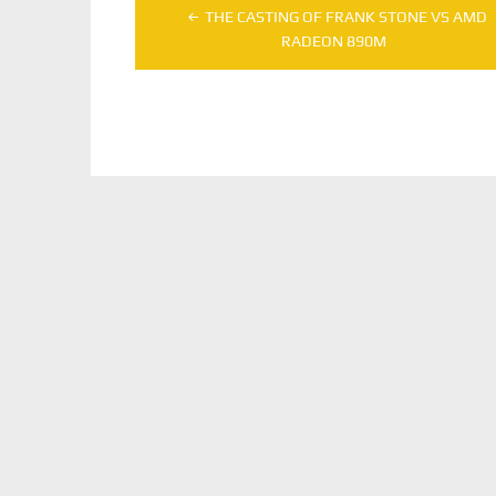
Navegação
THE CASTING OF FRANK STONE VS AMD
de
RADEON 890M
Post