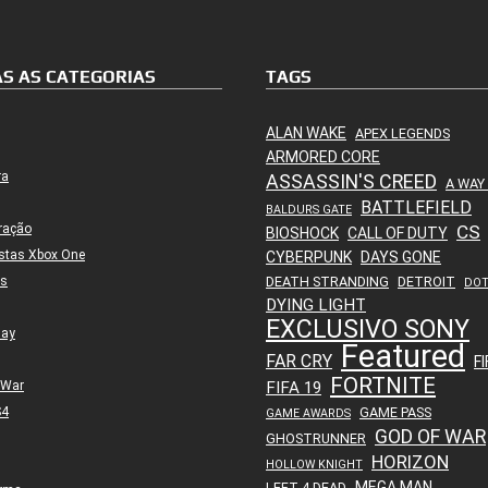
S AS CATEGORIAS
TAGS
ALAN WAKE
APEX LEGENDS
ARMORED CORE
ra
ASSASSIN'S CREED
A WAY
BATTLEFIELD
BALDURS GATE
ração
CS
BIOSHOCK
CALL OF DUTY
stas Xbox One
CYBERPUNK
DAYS GONE
es
DEATH STRANDING
DETROIT
DO
DYING LIGHT
EXCLUSIVO SONY
lay
Featured
FAR CRY
FI
FORTNITE
 War
FIFA 19
S4
GAME PASS
GAME AWARDS
GOD OF WAR
GHOSTRUNNER
HORIZON
HOLLOW KNIGHT
MEGA MAN
LEFT 4 DEAD