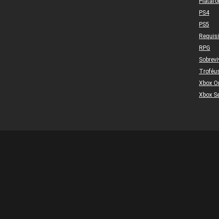
Plataf
PS4
PS5
Requis
RPG
Sobrevi
Troféu
Xbox O
Xbox Se