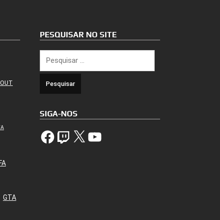
PESQUISAR NO SITE
Pesquisar
por:
 OUT
SIGA-NOS
TA
Facebook
Twitch
X
YouTube
FA
GTA