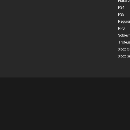
Plataf
PS4
PS5
Requis
RPG
Sobrevi
Troféu
Xbox O
Xbox Se