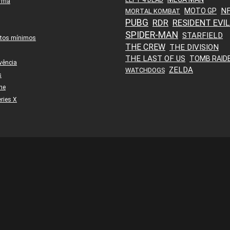
orma
N
MOTO GP
MORTAL KOMBAT
PUBG
RDR
RESIDENT EVIL
SPIDER-MAN
STARFIELD
itos mínimos
THE CREW
THE DIVISION
THE LAST OF US
TOMB RAID
vência
ZELDA
WATCHDOGS
s
ne
ries X