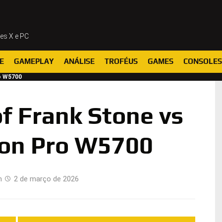
ies X e PC
E
GAMEPLAY
ANÁLISE
TROFÉUS
GAMES
CONSOLES
o W5700
f Frank Stone vs
on Pro W5700
m
2 de março de 2026