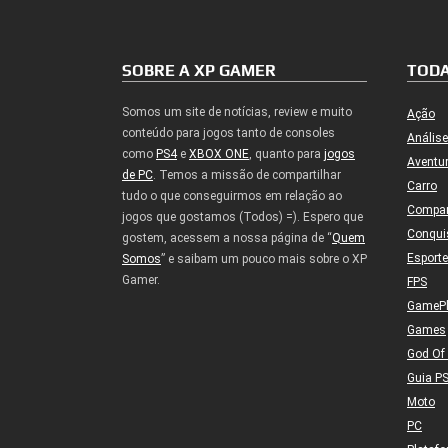
SOBRE A XP GAMER
TODA
Somos um site de notícias, review e muito
Ação
conteúdo para jogos tanto de consoles
Análise
como
PS4
e
XBOX ONE
, quanto para
jogos
Aventu
de PC
. Temos a missão de compartilhar
Carro
tudo o que conseguirmos em relação ao
Compa
jogos que gostamos (Todos) =). Espero que
Conqui
gostem, acessem a nossa página de “
Quem
Esport
Somos
” e saibam um pouco mais sobre o XP
Gamer.
FPS
GameP
Games
God Of
Guia P
Moto
PC