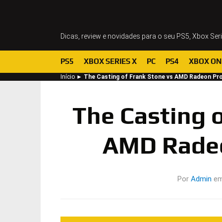
Dicas, review e novidades para o seu PS5, Xbox Ser
PS5
XBOX SERIES X
PC
PS4
XBOX ON
Início
►
The Casting of Frank Stone vs AMD Radeon Pr
The Casting o
AMD Rade
Por
Admin
e