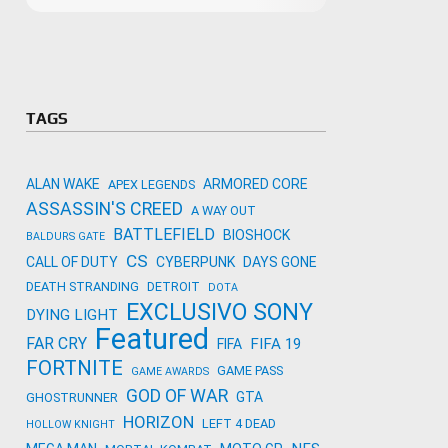
Microso
Amazon
Novidades
primeira
para co
Activisi
TAGS
ALAN WAKE
ARMORED CORE
APEX LEGENDS
ASSASSIN'S CREED
A WAY OUT
BATTLEFIELD
BIOSHOCK
BALDURS GATE
CS
CALL OF DUTY
CYBERPUNK
DAYS GONE
DEATH STRANDING
DETROIT
DOTA
EXCLUSIVO SONY
DYING LIGHT
Featured
FAR CRY
FIFA 19
FIFA
FORTNITE
GAME PASS
GAME AWARDS
GOD OF WAR
GTA
GHOSTRUNNER
HORIZON
LEFT 4 DEAD
HOLLOW KNIGHT