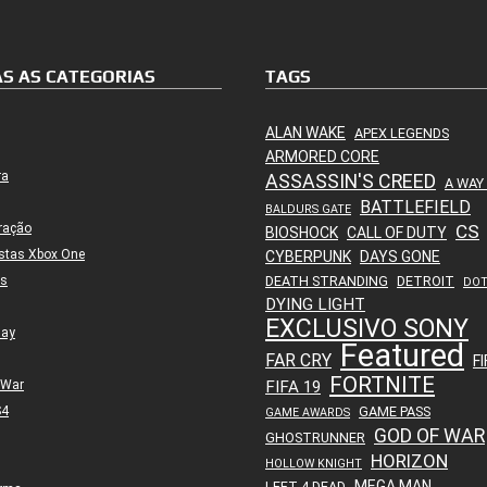
S AS CATEGORIAS
TAGS
ALAN WAKE
APEX LEGENDS
ARMORED CORE
ra
ASSASSIN'S CREED
A WAY
BATTLEFIELD
BALDURS GATE
ração
CS
BIOSHOCK
CALL OF DUTY
stas Xbox One
CYBERPUNK
DAYS GONE
es
DEATH STRANDING
DETROIT
DO
DYING LIGHT
EXCLUSIVO SONY
lay
Featured
FAR CRY
FI
FORTNITE
 War
FIFA 19
S4
GAME PASS
GAME AWARDS
GOD OF WAR
GHOSTRUNNER
HORIZON
HOLLOW KNIGHT
MEGA MAN
LEFT 4 DEAD