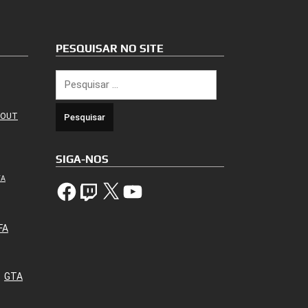
PESQUISAR NO SITE
Pesquisar
por:
 OUT
SIGA-NOS
TA
Facebook
Twitch
X
YouTube
FA
GTA