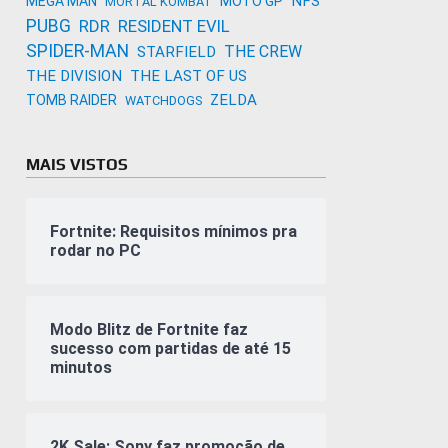
NFS
MEGA MAN
MOTO GP
MORTAL KOMBAT
PUBG
RDR
RESIDENT EVIL
SPIDER-MAN
THE CREW
STARFIELD
THE DIVISION
THE LAST OF US
ZELDA
TOMB RAIDER
WATCHDOGS
MAIS VISTOS
Fortnite: Requisitos mínimos pra
rodar no PC
Modo Blitz de Fortnite faz
sucesso com partidas de até 15
minutos
2K Sale: Sony faz promoção de