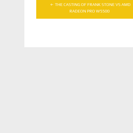
Navegação
THE CASTING OF FRANK STONE VS AMD
de
RADEON PRO W5500
Post