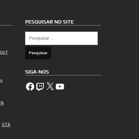
PESQUISAR NO SITE
Pesquisar
por:
 OUT
SIGA-NOS
TA
Facebook
Twitch
X
YouTube
FA
GTA