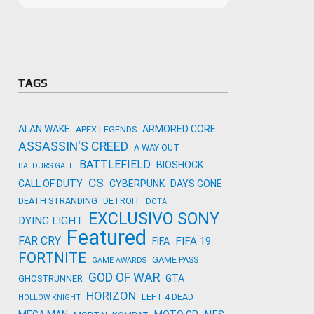
Microso
Amazon
Novidades
primeira
para co
Activisi
TAGS
ALAN WAKE
ARMORED CORE
APEX LEGENDS
ASSASSIN'S CREED
A WAY OUT
BATTLEFIELD
BIOSHOCK
BALDURS GATE
CS
CALL OF DUTY
CYBERPUNK
DAYS GONE
DEATH STRANDING
DETROIT
DOTA
EXCLUSIVO SONY
DYING LIGHT
Featured
FAR CRY
FIFA 19
FIFA
FORTNITE
GAME PASS
GAME AWARDS
GOD OF WAR
GTA
GHOSTRUNNER
HORIZON
LEFT 4 DEAD
HOLLOW KNIGHT