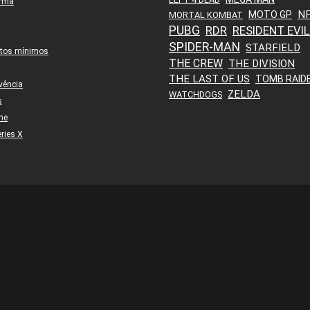
orma
N
MOTO GP
MORTAL KOMBAT
PUBG
RDR
RESIDENT EVIL
SPIDER-MAN
STARFIELD
itos mínimos
THE CREW
THE DIVISION
THE LAST OF US
TOMB RAID
vência
ZELDA
WATCHDOGS
s
ne
ries X