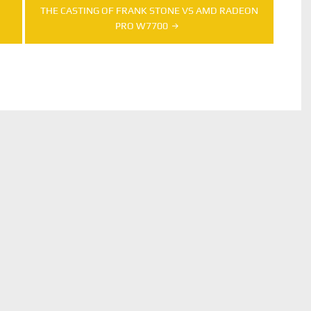
THE CASTING OF FRANK STONE VS AMD RADEON
PRO W7700