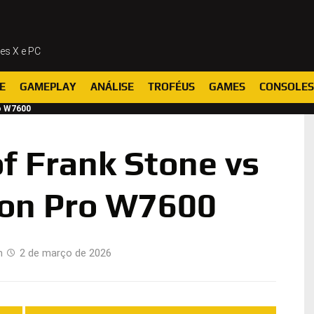
ies X e PC
E
GAMEPLAY
ANÁLISE
TROFÉUS
GAMES
CONSOLES
o W7600
f Frank Stone vs
on Pro W7600
m
2 de março de 2026