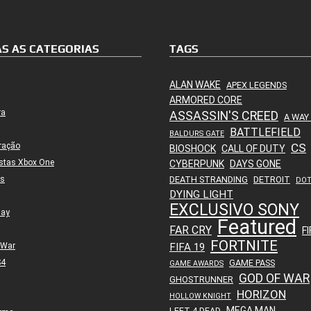
S AS CATEGORIAS
TAGS
ALAN WAKE
APEX LEGENDS
ARMORED CORE
ra
ASSASSIN'S CREED
A WAY
BATTLEFIELD
BALDURS GATE
ração
CS
BIOSHOCK
CALL OF DUTY
stas Xbox One
CYBERPUNK
DAYS GONE
es
DEATH STRANDING
DETROIT
DO
DYING LIGHT
EXCLUSIVO SONY
lay
Featured
FAR CRY
FI
FORTNITE
 War
FIFA 19
S4
GAME PASS
GAME AWARDS
GOD OF WAR
GHOSTRUNNER
HORIZON
HOLLOW KNIGHT
MEGA MAN
LEFT 4 DEAD