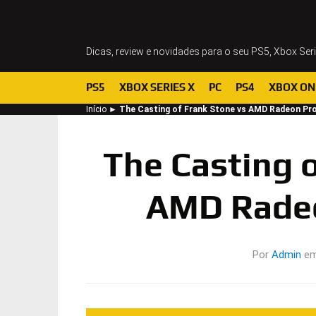
Dicas, review e novidades para o seu PS5, Xbox Ser
PS5
XBOX SERIES X
PC
PS4
XBOX ON
Início
►
The Casting of Frank Stone vs AMD Radeon Pr
The Casting o
AMD Rade
Por
Admin
e