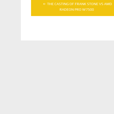
Navegação
THE CASTING OF FRANK STONE VS AMD
de
RADEON PRO W7500
Post