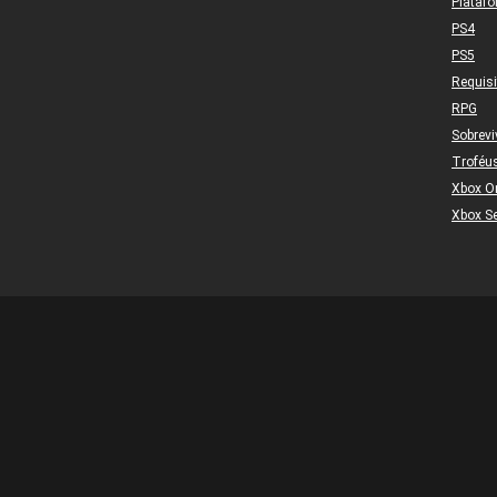
Plataf
PS4
PS5
Requis
RPG
Sobrevi
Troféu
Xbox O
Xbox Se