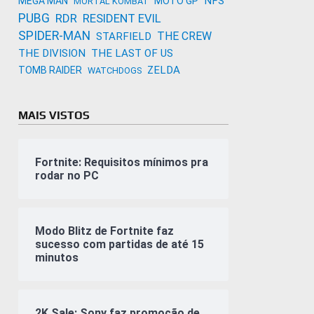
NFS
MEGA MAN
MOTO GP
MORTAL KOMBAT
PUBG
RDR
RESIDENT EVIL
SPIDER-MAN
THE CREW
STARFIELD
THE DIVISION
THE LAST OF US
ZELDA
TOMB RAIDER
WATCHDOGS
MAIS VISTOS
Fortnite: Requisitos mínimos pra
rodar no PC
Modo Blitz de Fortnite faz
sucesso com partidas de até 15
minutos
2K Sale: Sony faz promoção de