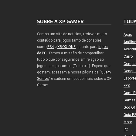
SOBRE A XP GAMER
TODA
Somos um site de notícias, review e muito
Ação
conteúdo para jogos tanto de consoles
Análise
como
PS4
e
XBOX ONE
, quanto para
jogos
Aventu
de PC
. Temos a missão de compartilhar
Carro
tudo o que conseguirmos em relação ao
Compa
jogos que gostamos (Todos) =). Espero que
Conqui
gostem, acessem a nossa página de “
Quem
Esport
Somos
” e saibam um pouco mais sobre o XP
Gamer.
FPS
GameP
Games
God Of
Guia P
Moto
PC